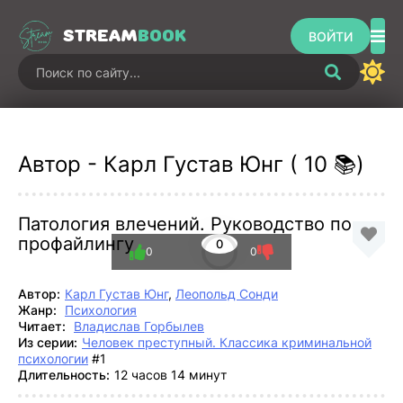
STREAM
BOOK
ВОЙТИ
Автор - Карл Густав Юнг ( 10 📚)
Патология влечений. Руководство по
профайлингу
0
0
0
Автор:
Карл Густав Юнг
,
Леопольд Сонди
Жанр:
Психология
Читает:
Владислав Горбылев
Из серии:
Человек преступный. Классика криминальной
психологии
#1
Длительность:
12 часов 14 минут