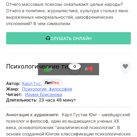
Отчего массовые психозы охватывают целые народы?
Отчего в политике, журналистике, культуре столько явно
выраженных ненормальностей, шизофренических
отклонений? В чем символизм
СЛУШАТЬ ОНЛАЙН
Психологические типы
0
0
0
Лит
Рес
Автор:
Карл Густав Юнг
Жанр:
Психология, философия
Читает:
Ирина Ерисанова
Длительность:
23 часа 48 минут
Аннотация к аудиокниге:
Карл Густав Юнг - швейцарский
психолог и философ, один из выдающихся ученых XX
века, основоположник "аналитической психологии". В
основе созданной Юнгом классификации психологических