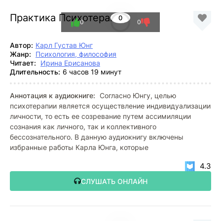
Практика Психотерапии
0
0
0
Автор:
Карл Густав Юнг
Жанр:
Психология, философия
Читает:
Ирина Ерисанова
Длительность:
6 часов 19 минут
Аннотация к аудиокниге:
Согласно Юнгу, целью
психотерапии является осуществление индивидуализации
личности, то есть ее созревание путем ассимиляции
сознания как личного, так и коллективного
бессознательного. В данную аудиокнигу включены
избранные работы Карла Юнга, которые
4.3
СЛУШАТЬ ОНЛАЙН