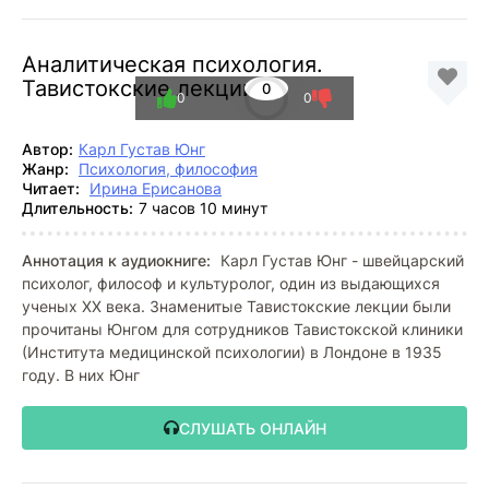
Аналитическая психология.
Тавистокские лекции
0
0
0
Автор:
Карл Густав Юнг
Жанр:
Психология, философия
Читает:
Ирина Ерисанова
Длительность:
7 часов 10 минут
Аннотация к аудиокниге:
Карл Густав Юнг - швейцарский
психолог, философ и культуролог, один из выдающихся
ученых XX века. Знаменитые Тавистокские лекции были
прочитаны Юнгом для сотрудников Тавистокской клиники
(Института медицинской психологии) в Лондоне в 1935
году. В них Юнг
СЛУШАТЬ ОНЛАЙН