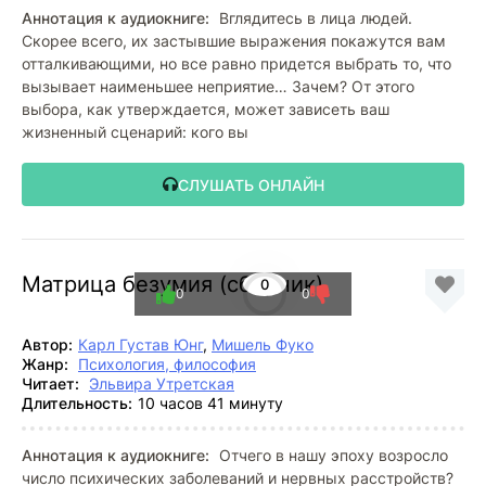
Аннотация к аудиокниге:
Вглядитесь в лица людей.
Скорее всего, их застывшие выражения покажутся вам
отталкивающими, но все равно придется выбрать то, что
вызывает наименьшее неприятие… Зачем? От этого
выбора, как утверждается, может зависеть ваш
жизненный сценарий: кого вы
СЛУШАТЬ ОНЛАЙН
Матрица безумия (сборник)
0
0
0
Автор:
Карл Густав Юнг
,
Мишель Фуко
Жанр:
Психология, философия
Читает:
Эльвира Утретская
Длительность:
10 часов 41 минуту
Аннотация к аудиокниге:
Отчего в нашу эпоху возросло
число психических заболеваний и нервных расстройств?