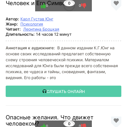
Человек и Его Символы
0
0
0
Автор:
Карл Густав Юнг
Жанр:
Психология
Читает:
Леонтина Броцкая
Длительность:
14 часов 12 минут
Аннотация к аудиокниге:
В данном издании К.Г.Юнг на
основе своих исследований предлагает собственную
схему строения человеческой психики. Материалом
исследований для Юнга были прежде всего собственная
психика, ее чудеса и тайны, сновидения, фантазии,
видения. Его работы - это
СЛУШАТЬ ОНЛАЙН
Опасные желания. Что движет
человеком?
0
0
0