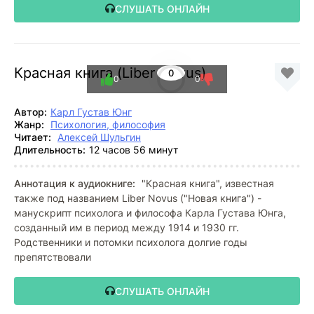
СЛУШАТЬ ОНЛАЙН
Красная книга (Liber Novus)
0
0
0
Автор:
Карл Густав Юнг
Жанр:
Психология, философия
Читает:
Алексей Шульгин
Длительность:
12 часов 56 минут
Аннотация к аудиокниге:
"Красная книга", известная
также под названием Liber Novus ("Новая книга") -
манускрипт психолога и философа Карла Густава Юнга,
созданный им в период между 1914 и 1930 гг.
Родственники и потомки психолога долгие годы
препятствовали
СЛУШАТЬ ОНЛАЙН