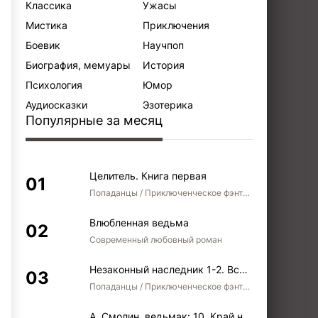
Классика
Ужасы
Мистика
Приключения
Боевик
Научпоп
Биография, мемуары
История
Психология
Юмор
Аудиосказки
Эзотерика
Популярные за месяц
Целитель. Книга первая
Попаданцы / Приключенческое фэнтези / Боевое фэнтези
Влюбленная ведьма
Современный любовный роман
Незаконный наследник 1-2. Вспомнить, кем был. Стать собой. Остаться собой
Попаданцы / Приключенческое фэнтези / Боевое фэнтези / Юмористическое фэнтези
А. Смолин, ведьмак: 10. Край неба