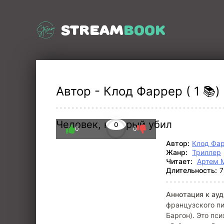
STREAM
BOOK
Автор - Клод Фаррер ( 1 📚)
Человек, который убил
0
0
0
Автор:
Клод Фа
Жанр:
Триллер
Читает:
Артем 
Длительность:
7
Аннотация к ауд
французского п
Баргон). Это пс