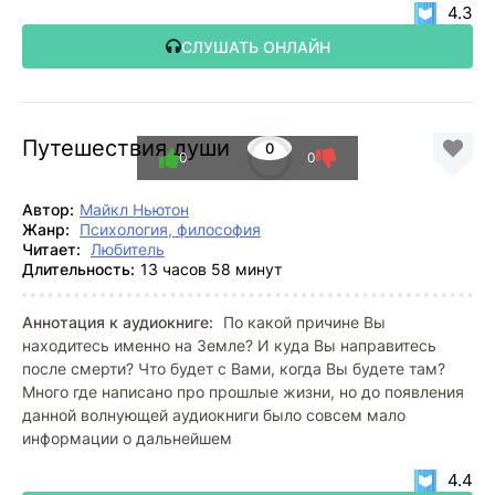
4.3
СЛУШАТЬ ОНЛАЙН
Путешествия души
0
0
0
Автор:
Майкл Ньютон
Жанр:
Психология, философия
Читает:
Любитель
Длительность:
13 часов 58 минут
Аннотация к аудиокниге:
По какой причине Вы
находитесь именно на Земле? И куда Вы направитесь
после смерти? Что будет с Вами, когда Вы будете там?
Много где написано про прошлые жизни, но до появления
данной волнующей аудиокниги было совсем мало
информации о дальнейшем
4.4