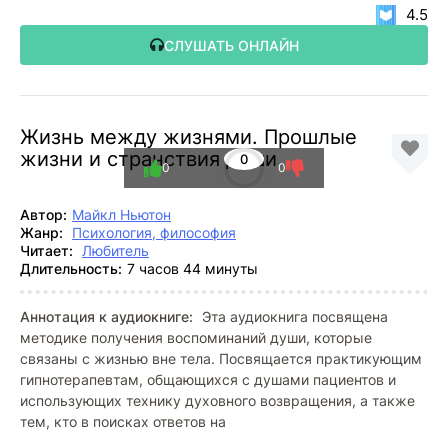
4.5
СЛУШАТЬ ОНЛАЙН
Жизнь между жизнями. Прошлые
жизни и странствия души
0
0
0
Автор:
Майкл Ньютон
Жанр:
Психология, философия
Читает:
Любитель
Длительность:
7 часов 44 минуты
Аннотация к аудиокниге:
Эта аудиокнига посвящена
методике получения воспоминаний души, которые
связаны с жизнью вне тела. Посвящается практикующим
гипнотерапевтам, общающихся с душами пациентов и
использующих технику духовного возвращения, а также
тем, кто в поисках ответов на