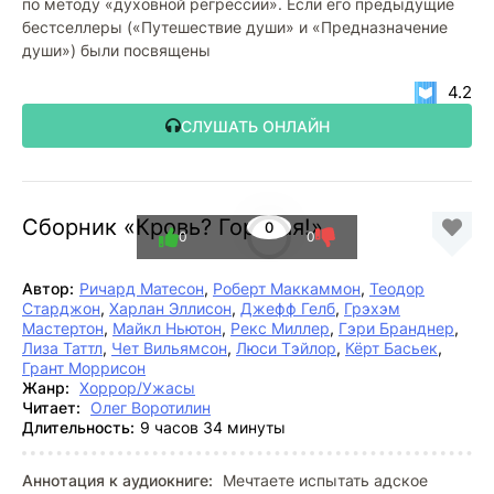
по методу «духовной регрессии». Если его предыдущие
бестселлеры («Путешествие души» и «Предназначение
души») были посвящены
4.2
СЛУШАТЬ ОНЛАЙН
Сборник «Кровь? Горячая!»
0
0
0
Автор:
Ричард Матесон
,
Роберт Маккаммон
,
Теодор
Старджон
,
Харлан Эллисон
,
Джефф Гелб
,
Грэхэм
Мастертон
,
Майкл Ньютон
,
Рекс Миллер
,
Гэри Бранднер
,
Лиза Таттл
,
Чет Вильямсон
,
Люси Тэйлор
,
Кёрт Басьек
,
Грант Моррисон
Жанр:
Хоррор/Ужасы
Читает:
Олег Воротилин
Длительность:
9 часов 34 минуты
Аннотация к аудиокниге:
Мечтаете испытать адское