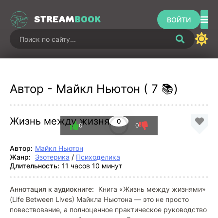
STREAM
BOOK
ВОЙТИ
Автор - Майкл Ньютон ( 7 📚)
Жизнь между жизнями
0
0
0
Автор:
Майкл Ньютон
Жанр:
Эзотерика
/
Психоделика
Длительность:
11 часов 10 минут
Аннотация к аудиокниге:
Книга «Жизнь между жизнями»
(Life Between Lives) Майкла Ньютона — это не просто
повествование, а полноценное практическое руководство