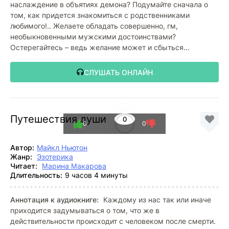
наслаждение в объятиях демона? Подумайте сначала о
том, как придется знакомиться с родственниками
любимого!.. Желаете обладать совершенно, гм,
необыкновенными мужскими достоинствами?
Остерегайтесь – ведь желание может и сбыться...
СЛУШАТЬ ОНЛАЙН
Путешествия души
0
0
0
Автор:
Майкл Ньютон
Жанр:
Эзотерика
Читает:
Μарина Μакарова
Длительность:
9 часов 4 минуты
Аннотация к аудиокниге:
Каждому из нас так или иначе
приходится задумываться о том, что же в
действительности происходит с человеком после смерти.