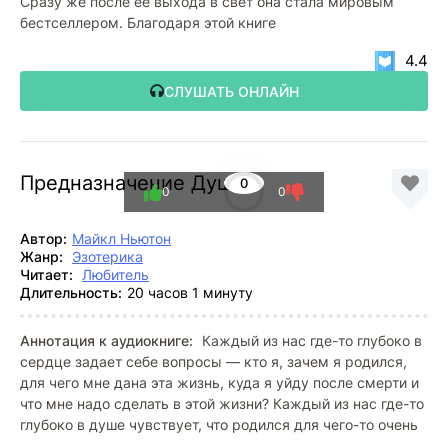
Сразу же после ее выхода в свет она стала мировым
бестселлером. Благодаря этой книге
4.4
СЛУШАТЬ ОНЛАЙН
Предназначение Души
0
0
0
Автор:
Майкл Ньютон
Жанр:
Эзотерика
Читает:
Любитель
Длительность:
20 часов 1 минуту
Аннотация к аудиокниге:
Каждый из нас где-то глубоко в
сердце задает себе вопросы — кто я, зачем я родился,
для чего мне дана эта жизнь, куда я уйду после смерти и
что мне надо сделать в этой жизни? Каждый из нас где-то
глубоко в душе чувствует, что родился для чего-то очень