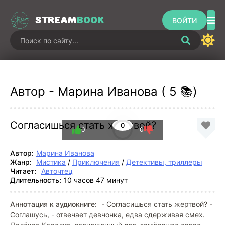
STREAM
BOOK
ВОЙТИ
Автор - Марина Иванова ( 5 📚)
Согласишься стать жертвой?
0
0
0
Автор:
Марина Иванова
Жанр:
Мистика
/
Приключения
/
Детективы, триллеры
Читает:
Авточтец
Длительность:
10 часов 47 минут
Аннотация к аудиокниге:
- Согласишься стать жертвой? -
Соглашусь, - отвечает девчонка, едва сдерживая смех.