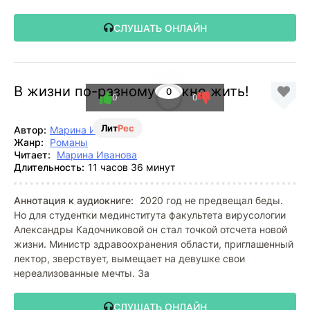
СЛУШАТЬ ОНЛАЙН
В жизни по-разному можно жить!
0
0
0
Лит
Рес
Автор:
Марина Иванова
Жанр:
Романы
Читает:
Марина Иванова
Длительность:
11 часов 36 минут
Аннотация к аудиокниге:
2020 год не предвещал беды.
Но для студентки мединститута факультета вирусологии
Александры Кадочниковой он стал точкой отсчета новой
жизни. Министр здравоохранения области, приглашенный
лектор, зверствует, вымещает на девушке свои
нереализованные мечты. За
СЛУШАТЬ ОНЛАЙН