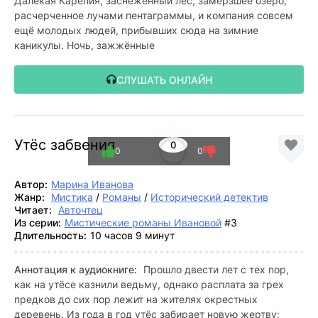
Далёкая Карелия, заснеженный лес, замёрзшее озеро,
расчерченное лучами пентаграммы, и компания совсем
ещё молодых людей, прибывших сюда на зимние
каникулы. Ночь, зажжённые
СЛУШАТЬ ОНЛАЙН
Утёс забвения
0
0
0
Автор:
Марина Иванова
Жанр:
Мистика
/
Романы
/
Исторический детектив
Читает:
Авточтец
Из серии:
Мистические романы Ивановой
#3
Длительность:
10 часов 9 минут
Аннотация к аудиокниге:
Прошло двести лет с тех пор,
как на утёсе казнили ведьму, однако расплата за грех
предков до сих пор лежит на жителях окрестных
деревень. Из года в год утёс забирает новую жертву: