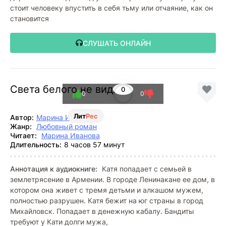
стоит человеку впустить в себя тьму или отчаяние, как он
становится
СЛУШАТЬ ОНЛАЙН
Света белого не видно
0
0
0
Лит
Рес
Автор:
Марина Иванова
Жанр:
Любовный роман
Читает:
Марина Иванова
Длительность:
8 часов 57 минут
Аннотация к аудиокниге:
Катя попадает с семьей в
землетрясение в Армении. В городе Ленинакане ее дом, в
котором она живет с тремя детьми и алкашом мужем,
полностью разрушен. Катя бежит на юг страны в город
Михайловск. Попадает в денежную кабалу. Бандиты
требуют у Кати долги мужа,