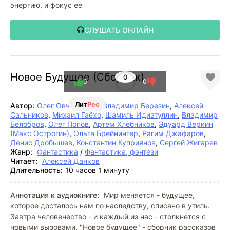
энергию, и фокус ее
СЛУШАТЬ ОНЛАЙН
Новое Будущее (Сборник)
0
0
0
Лит
Рес
Автор:
Олег Овчинников
,
Владимир Березин
,
Алексей
Сальников
,
Михаил Гаёхо
,
Шамиль Идиатуллин
,
Владимир
Белобров
,
Олег Попов
,
Артем Хлебников
,
Эдуард Веркин
(Макс Острогин)
,
Ольга Брейнингер
,
Рагим Джафаров
,
Денис Дробышев
,
Константин Куприянов
,
Сергей Жигарев
Жанр:
Фантастика
/
Фантастика, фэнтези
Читает:
Алексей Данков
Длительность:
10 часов 1 минуту
Аннотация к аудиокниге:
Мир меняется - будущее,
которое досталось нам по наследству, списано в утиль.
Завтра человечество - и каждый из нас - столкнется с
новыми вызовами. "Новое будущее" - сборник рассказов