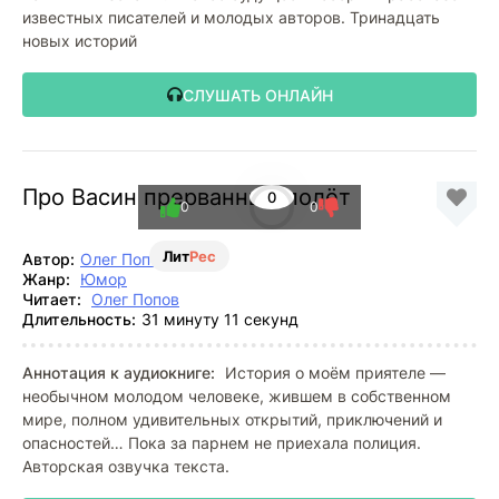
известных писателей и молодых авторов. Тринадцать
новых историй
СЛУШАТЬ ОНЛАЙН
Про Васин прерванный полёт
0
0
0
Лит
Рес
Автор:
Олег Попов
Жанр:
Юмор
Читает:
Олег Попов
Длительность:
31 минуту 11 секунд
Аннотация к аудиокниге:
История о моём приятеле —
необычном молодом человеке, жившем в собственном
мире, полном удивительных открытий, приключений и
опасностей… Пока за парнем не приехала полиция.
Авторская озвучка текста.