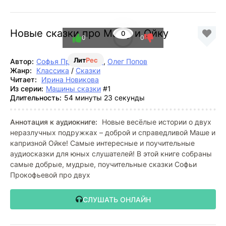
Новые сказки про Машу и Ойку
0
0
0
Лит
Рес
Автор:
Софья Прокофьева
,
Олег Попов
Жанр:
Классика
/
Сказки
Читает:
Ирина Новикова
Из серии:
Машины сказки
#1
Длительность:
54 минуты 23 секунды
Аннотация к аудиокниге:
Новые весёлые истории о двух
неразлучных подружках – доброй и справедливой Маше и
капризной Ойке! Самые интересные и поучительные
аудиосказки для юных слушателей! В этой книге собраны
самые добрые, мудрые, поучительные сказки Софьи
Прокофьевой про двух
СЛУШАТЬ ОНЛАЙН