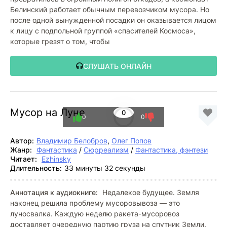
Белинский работает обычным перевозчиком мусора. Но
после одной вынужденной посадки он оказывается лицом
к лицу с подпольной группой «спасителей Космоса»,
которые грезят о том, чтобы
СЛУШАТЬ ОНЛАЙН
Мусор на Луне
0
0
0
Автор:
Владимир Белобров
,
Олег Попов
Жанр:
Фантастика
/
Сюрреализм
/
Фантастика, фэнтези
Читает:
Ezhinsky
Длительность:
33 минуты 32 секунды
Аннотация к аудиокниге:
Недалекое будущее. Земля
наконец решила проблему мусоровывоза — это
луносвалка. Каждую неделю ракета-мусоровоз
доставляет очередную партию груза на спутник Земли.