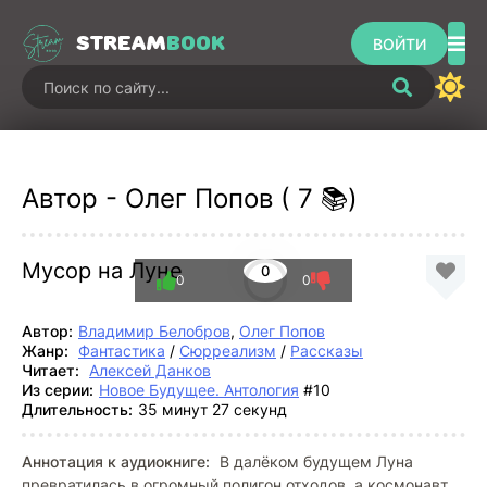
STREAM
BOOK
ВОЙТИ
Автор - Олег Попов ( 7 📚)
Мусор на Луне
0
0
0
Автор:
Владимир Белобров
,
Олег Попов
Жанр:
Фантастика
/
Сюрреализм
/
Рассказы
Читает:
Алексей Данков
Из серии:
Новое Будущее. Антология
#10
Длительность:
35 минут 27 секунд
Аннотация к аудиокниге:
В далёком будущем Луна
превратилась в огромный полигон отходов, а космонавт