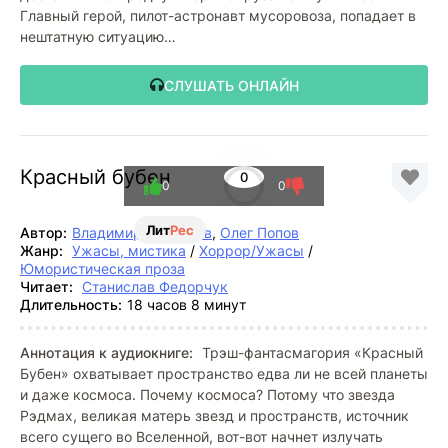
Главный герой, пилот-астронавт мусоровоза, попадает в
нештатную ситуацию…
СЛУШАТЬ ОНЛАЙН
Красный бубен
0
0
0
Лит
Рес
Автор:
Владимир Белобров
,
Олег Попов
Жанр:
Ужасы, мистика
/
Хоррор/Ужасы
/
Юмористическая проза
Читает:
Станислав Федорчук
Длительность:
18 часов 8 минут
Аннотация к аудиокниге:
Трэш-фантасмагория «Красный
Бубен» охватывает пространство едва ли не всей планеты
и даже космоса. Почему космоса? Потому что звезда
Рэдмах, великая матерь звезд и пространств, источник
всего сущего во Вселенной, вот-вот начнет излучать