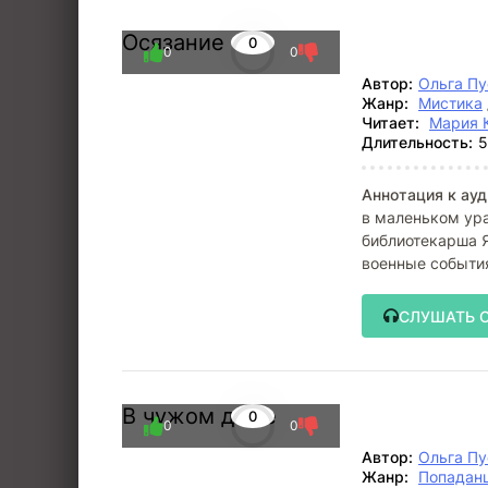
Осязание
0
0
0
Автор:
Ольга П
Жанр:
Мистика
Читает:
Мария 
Длительность:
5
Аннотация к ауд
в маленьком ура
библиотекарша 
военные события
СЛУШАТЬ 
В чужом доме
0
0
0
Автор:
Ольга П
Жанр:
Попадан