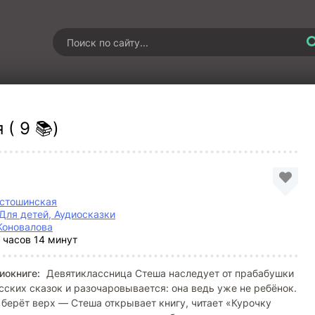
( 9 📚)
устошинская
Для детей, Аудиосказки
Коновалова
 часов 14 минут
иокниге:
Девятиклассница Стеша наследует от прабабушки
сских сказок и разочаровывается: она ведь уже не ребёнок.
берёт верх — Стеша открывает книгу, читает «Курочку