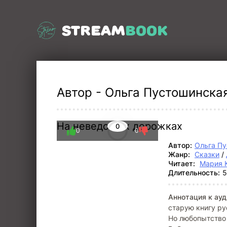
STREAM
BOOK
Автор - Ольга Пустошинская 
На неведомых дорожках
0
0
0
Автор:
Ольга П
Жанр:
Сказки
/
Читает:
Мария 
Длительность:
5
Аннотация к ауд
старую книгу ру
Но любопытство 