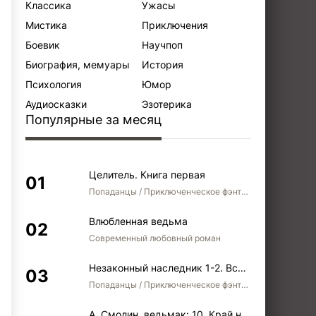
Классика
Ужасы
Мистика
Приключения
Боевик
Научпоп
Биография, мемуары
История
Психология
Юмор
Аудиосказки
Эзотерика
Популярные за месяц
Целитель. Книга первая
Попаданцы / Приключенческое фэнтези / Боевое фэнтези
Влюбленная ведьма
Современный любовный роман
Незаконный наследник 1-2. Вспомнить, кем был. Стать собой. Остаться собой
Попаданцы / Приключенческое фэнтези / Боевое фэнтези / Юмористическое фэнтези
А. Смолин, ведьмак: 10. Край неба