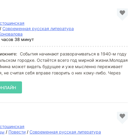
устошинская
/
Современная русская литература
Коновалова
 часов 38 минут
иокниге:
События начинают разворачиваться в 1940-м году
льском городке. Остаётся всего год мирной жизни.Молодая
Янина может видеть будущее и уже мысленно переживает
, не считая себя вправе говорить о них кому-либо. Через
ОНЛАЙН
устошинская
цы
/
Повести
/
Современная русская литература