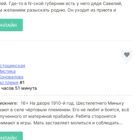
ей. Где-то в N-ской губернии есть у него дядя Савелий,
 желанием разыскать родню. Он уходит из приюта и
ОНЛАЙН
устошинская
истика
Коновалова
во племя
#1
 часов 51 минута
иокниге:
16+ На дворе 1910-й год. Шестилетнего Миньку
ают в селе чёртовым племенем. Его не любят и боятся, всё
олученного от материной прабабки. Ребята сторонятся
нимают в игры. Мать заставляет молиться и соблюдать
ОНЛАЙН