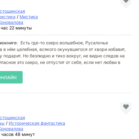
устошинская
мистика
/
Мистика
Коновалова
 час 22 минуты
иокниге:
Есть где-то озеро волшебное, Русалочье
а в нём целебная, всякого окунувшегося от хвори избавит,
у подарит. Но безлюдно и тихо вокруг, не видно следов на
пасное это озеро, не отпустит от себя, если нет любви в
ОНЛАЙН
устошинская
цы
/
Историческая фантастика
Коновалова
 часов 48 минут