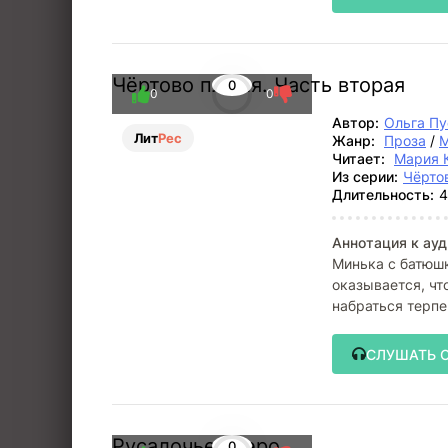
Чёртово племя. Часть вторая
0
0
0
Автор:
Ольга П
Лит
Рес
Жанр:
Проза
/
М
Читает:
Мария 
Из серии:
Чёрто
Длительность:
4
Аннотация к ауд
Минька с батюшк
оказывается, чт
набраться терпе
СЛУШАТЬ 
Русалочье озеро
0