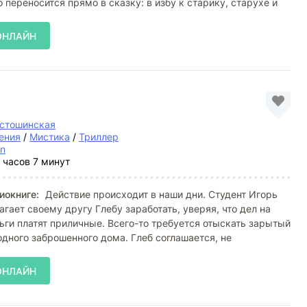
 переносится прямо в сказку: в избу к старику, старухе и
ОНЛАЙН
устошинская
ения
/
Мистика
/
Триллер
an
 часов 7 минут
иокниге:
Действие происходит в наши дни. Студент Игорь
гает своему другу Глебу заработать, уверяя, что дел на
ньги платят приличные. Всего-то требуется отыскать зарытый
одного заброшенного дома. Глеб соглашается, не
ОНЛАЙН