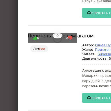
Рябу» и внезапно
СЛУШАТЬ 
Перстень с чёрным агатом
0
0
0
Автор:
Ольга П
Лит
Рес
Жанр:
Приключ
Читает:
Supers
Длительность:
5
Аннотация к ауд
Макаркин предла
пару дней, а де
перстень возле 
СЛУШАТЬ 