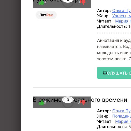
0
0
Автор:
Ольга П
Лит
Рес
Жанр:
Ужасы, 
Читает:
Мария 
Длительность:
1
Аннотация к ауд
называется. Вод
молодость и сил
золотом песке. О
СЛУШАТЬ 
В режиме нереального времени
0
0
0
Автор:
Ольга П
Жанр:
Попадан
Читает:
Мария 
Длительность:
5