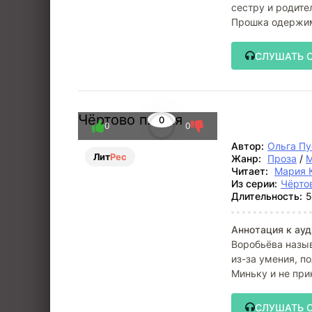
сестру и родител
Прошка одержим
СЛУШАТЬ 
Чёртово племя
0
0
0
Автор:
Ольга П
Лит
Рес
Жанр:
Проза
/
М
Читает:
Мария 
Из серии:
Чёрто
Длительность:
5
Аннотация к ауд
Воробьёва назыв
из-за умения, п
Миньку и не при
посты,
СЛУШАТЬ 