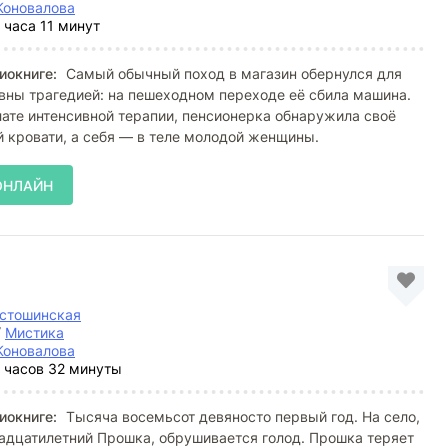
Коновалова
 часа 11 минут
иокниге:
Самый обычный поход в магазин обернулся для
ны трагедией: на пешеходном переходе её сбила машина.
ате интенсивной терапии, пенсионерка обнаружила своё
й кровати, а себя — в теле молодой женщины.
ОНЛАЙН
устошинская
/
Мистика
Коновалова
 часов 32 минуты
иокниге:
Тысяча восемьсот девяносто первый год. На село,
адцатилетний Прошка, обрушивается голод. Прошка теряет