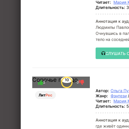
Читает:
Мария 
Длительность:
3
Аннотация к ауд
Людмилы Павлов
Очнувшись в пал
тело на соседне
СЛУШАТЬ 
Сорочье гнездо
10
2
0
Автор:
Ольга П
Лит
Рес
Жанр:
Фэнтези
Читает:
Мария 
Длительность:
5
Аннотация к ауд
где живёт одинн