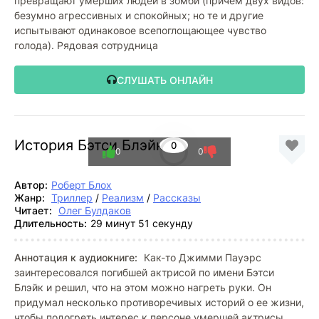
превращают умерших людей в зомби (причём двух видов:
безумно агрессивных и спокойных; но те и другие
испытывают одинаковое всепоглощающее чувство
голода). Рядовая сотрудница
СЛУШАТЬ ОНЛАЙН
История Бэтси Блэйк
0
0
0
Автор:
Роберт Блох
Жанр:
Триллер
/
Реализм
/
Рассказы
Читает:
Олег Булдаков
Длительность:
29 минут 51 секунду
Аннотация к аудиокниге:
Как-то Джимми Пауэрс
заинтересовался погибшей актрисой по имени Бэтси
Блэйк и решил, что на этом можно нагреть руки. Он
придумал несколько противоречивых историй о ее жизни,
чтобы подогреть интерес к персоне умершей актрисы.