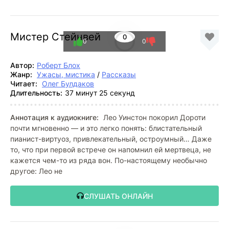
Мистер Стейнвей
0
0
0
Автор:
Роберт Блох
Жанр:
Ужасы, мистика
/
Рассказы
Читает:
Олег Булдаков
Длительность:
37 минут 25 секунд
Аннотация к аудиокниге:
Лео Уинстон покорил Дороти
почти мгновенно — и это легко понять: блистательный
пианист-виртуоз, привлекательный, остроумный… Даже
то, что при первой встрече он напомнил ей мертвеца, не
кажется чем-то из ряда вон. По-настоящему необычно
другое: Лео не
СЛУШАТЬ ОНЛАЙН