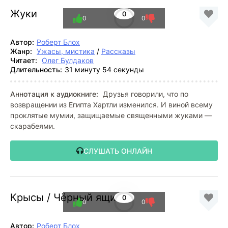
Жуки
0
0
0
Автор:
Роберт Блох
Жанр:
Ужасы, мистика
/
Рассказы
Читает:
Олег Булдаков
Длительность:
31 минуту 54 секунды
Аннотация к аудиокниге:
Друзья говорили, что по
возвращении из Египта Хартли изменился. И виной всему
проклятые мумии, защищаемые священными жуками —
скарабеями.
СЛУШАТЬ ОНЛАЙН
Крысы / Чёрный ящик
0
0
0
Автор:
Роберт Блох