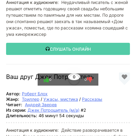
Аннотация к аудиокниге:
Неудачливый писатель с женой
решают отметить годовщину своей свадьбы небольшим
путешествием по памятным для них местам. По дороге
они спонтанно решают заехать в так называемый «Дом
ужаса», поместье, где по рассказам хозяина сошедший с
ума кинорежиссер
СЛУШАТЬ ОНЛАЙН
Ваш друг Джек Потрошитель
0
0
0
Автор:
Роберт Блох
Жанр:
Триллер
/
Ужасы, мистика
/
Рассказы
Читает:
Андрей Зверев
Из серии:
Джек Потрошитель (м/а)
#2
Длительность:
46 минут 54 секунды
Аннотация к аудиокниге:
Действие разворачивается в