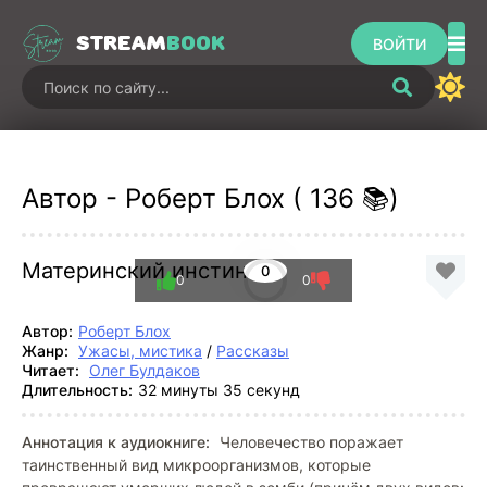
STREAM
BOOK
ВОЙТИ
Автор - Роберт Блох ( 136 📚)
Материнский инстинкт
0
0
0
Автор:
Роберт Блох
Жанр:
Ужасы, мистика
/
Рассказы
Читает:
Олег Булдаков
Длительность:
32 минуты 35 секунд
Аннотация к аудиокниге:
Человечество поражает
таинственный вид микроорганизмов, которые