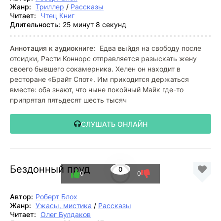
Жанр:
Триллер
/
Рассказы
Читает:
Чтец Книг
Длительность:
25 минут 8 секунд
Аннотация к аудиокниге:
Едва выйдя на свободу после
отсидки, Расти Коннорс отправляется разыскать жену
своего бывшего сокамерника. Хелен он находит в
ресторане «Брайт Спот». Им приходится держаться
вместе: оба знают, что ныне покойный Майк где-то
припрятал пятьдесят шесть тысяч
СЛУШАТЬ ОНЛАЙН
Бездонный пруд
0
0
0
Автор:
Роберт Блох
Жанр:
Ужасы, мистика
/
Рассказы
Читает:
Олег Булдаков