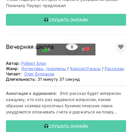
Поначалу Пауэрс предложил
СЛУШАТЬ ОНЛАЙН
Вечерняя школа
0
0
0
Автор:
Роберт Блох
Жанр:
Детективы, триллеры
/
Хоррор/Ужасы
/
Рассказы
Читает:
Олег Булдаков
Длительность:
31 минуту 37 секунд
Аннотация к аудиокниге:
Этот рассказ будет интересен
каждому, кто хоть раз задавался вопросом, каким
образом хозяева крохотных букинистических лавок
умудряются оплачивать счета и держаться на плаву…
СЛУШАТЬ ОНЛАЙН