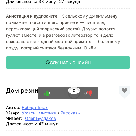
Длительность:
38 минут 27 секунд
Аннотация к аудиокниге:
К сельскому джентльмену
приезжает погостить его приятель — писатель,
переживающий творческий застой. Друзья подолгу
гуляют вместе, и в разговорах литератор то и дело
возвращается к одной местной примете — болотному
пруду, который считают бездонным. О нём
СЛУШАТЬ ОНЛАЙН
Дом резни
0
0
0
Автор:
Роберт Блох
Жанр:
Ужасы, мистика
/
Рассказы
Читает:
Олег Булдаков
Длительность:
47 минут