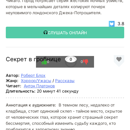
Чикаго. Город потрясает серия жестоких ночных убийств,
которые в мельчайших деталях копируют почерк
неуловимого лондонского Джека-Потрошителя.
3.8
СЛУШАТЬ ОНЛАЙН
Секрет в гробнице
0
0
0
Автор:
Роберт Блох
Жанр:
Хоррор/Ужасы
/
Рассказы
Читает:
Антон Платонов
Длительность:
20 минут 41 секунду
Аннотация к аудиокниге:
В темном лесу, недалеко от
кладбища, стоит одинокий склеп - тайное место, скрытое
от человеческих глаз, которое хранит страшный секрет
бессмертия, способный изменить судьбу каждого, кто
приблизится к запретному знанию...