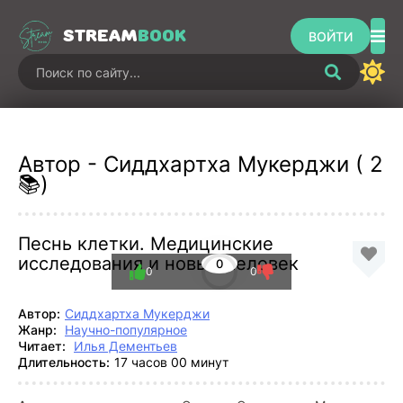
STREAM
BOOK
ВОЙТИ
Автор - Сиддхартха Мукерджи ( 2
📚)
Песнь клетки. Медицинские
исследования и новый человек
0
0
0
Автор:
Сиддхартха Мукерджи
Жанр:
Научно-популярное
Читает:
Илья Дементьев
Длительность:
17 часов 00 минут