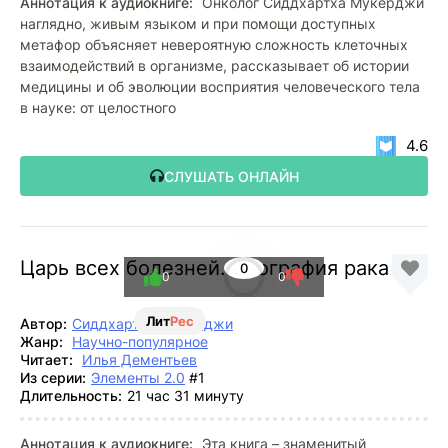
Аннотация к аудиокниге:
Онколог Сиддхартха Мукерджи
наглядно, живым языком и при помощи доступных
метафор объясняет невероятную сложность клеточных
взаимодействий в организме, рассказывает об истории
медицины и об эволюции восприятия человеческого тела
в науке: от целостного
4.6
СЛУШАТЬ ОНЛАЙН
Царь всех болезней. Биография рака
0
0
0
Лит
Рес
Автор:
Сиддхартха Мукерджи
Жанр:
Научно-популярное
Читает:
Илья Дементьев
Из серии:
Элементы 2.0
#1
Длительность:
21 час 31 минуту
Аннотация к аудиокниге:
Эта книга – знаменитый