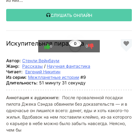
из них…
СЛУШАТЬ ОНЛАЙН
Искупительная пирамида
0
0
0
Автор:
Стенли Вейнбаум
Жанр:
Рассказы
/
Научная фантастика
Читает:
Евгений Никитин
Из серии:
Межпланетные истории
#9
Длительность:
51 минуту 31 секунду
Аннотация к аудиокниге:
После проваленной посадки
пилота Джека Сэндза обвинили без доказательств — и в
одночасье он лишился всего: денег, еды и хоть какого-то
жилья. Вдобавок на нем поставили клеймо, из‑за которого
о карьере в небе можно было забыть навсегда. Неясно,
чем бы