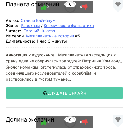
Планета сомнений
0
0
0
Автор:
Стенли Вейнбаум
Жанр:
Рассказы
/
Космическая фантастика
Читает:
Евгений Никитин
Из серии:
Межпланетные истории
#5
Длительность:
1 час 3 минуты
Аннотация к аудиокниге:
Межпланетная экспедиция к
Урану едва не обернулась трагедией: Патриция Хэммонд,
биолог команды, отстегнулась от страховочного троса,
соединявшего исследователей с кораблём, и
растворилась в густом тумане…
СЛУШАТЬ ОНЛАЙН
Долина желаний
0
0
0