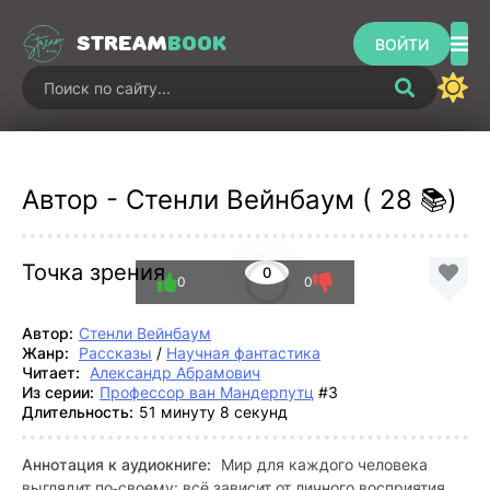
STREAM
BOOK
ВОЙТИ
Автор - Стенли Вейнбаум ( 28 📚)
Точка зрения
0
0
0
Автор:
Стенли Вейнбаум
Жанр:
Рассказы
/
Научная фантастика
Читает:
Александр Абрамович
Из серии:
Профессор ван Мандерпутц
#3
Длительность:
51 минуту 8 секунд
Аннотация к аудиокниге:
Мир для каждого человека
выглядит по‑своему: всё зависит от личного восприятия