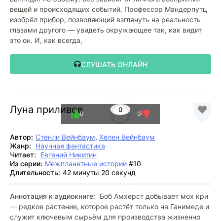
вещей и происходящих событий. Профессор Мандерпутц
изобрёл прибор, позволяющий взглянуть на реальность
глазами другого — увидеть окружающее так, как видит
это он. И, как всегда,
СЛУШАТЬ ОНЛАЙН
Луна приливов
0
0
0
Автор:
Стенли Вейнбаум
,
Хелен Вейнбаум
Жанр:
Научная фантастика
Читает:
Евгений Никитин
Из серии:
Межпланетные истории
#10
Длительность:
42 минуты 20 секунд
Аннотация к аудиокниге:
Боб Амхерст добывает мох кри
— редкое растение, которое растёт только на Ганимеде и
служит ключевым сырьём для производства жизненно