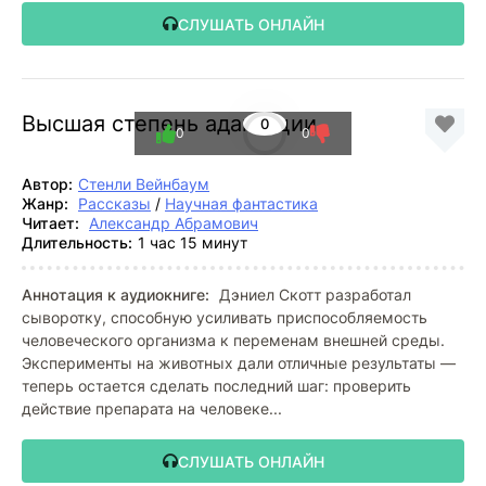
СЛУШАТЬ ОНЛАЙН
Высшая степень адаптации
0
0
0
Автор:
Стенли Вейнбаум
Жанр:
Рассказы
/
Научная фантастика
Читает:
Александр Абрамович
Длительность:
1 час 15 минут
Аннотация к аудиокниге:
Дэниел Скотт разработал
сыворотку, способную усиливать приспособляемость
человеческого организма к переменам внешней среды.
Эксперименты на животных дали отличные результаты —
теперь остается сделать последний шаг: проверить
действие препарата на человеке...
СЛУШАТЬ ОНЛАЙН