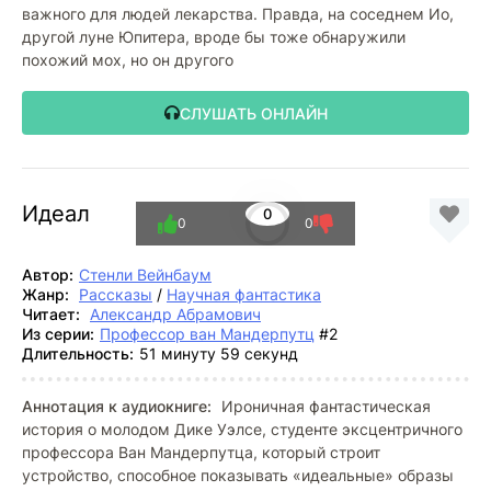
важного для людей лекарства. Правда, на соседнем Ио,
другой луне Юпитера, вроде бы тоже обнаружили
похожий мох, но он другого
СЛУШАТЬ ОНЛАЙН
Идеал
0
0
0
Автор:
Стенли Вейнбаум
Жанр:
Рассказы
/
Научная фантастика
Читает:
Александр Абрамович
Из серии:
Профессор ван Мандерпутц
#2
Длительность:
51 минуту 59 секунд
Аннотация к аудиокниге:
Ироничная фантастическая
история о молодом Дике Уэлсе, студенте эксцентричного
профессора Ван Мандерпутца, который строит
устройство, способное показывать «идеальные» образы