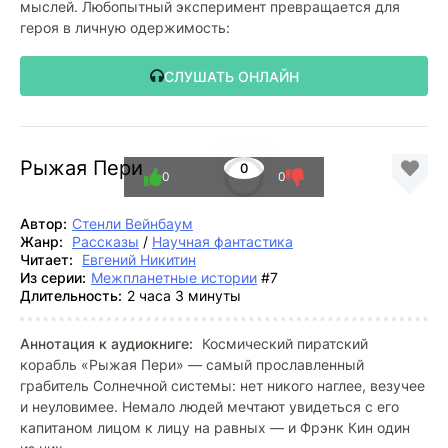
мыслей. Любопытный эксперимент превращается для
героя в личную одержимость:
СЛУШАТЬ ОНЛАЙН
Рыжая Пери
0
0
0
Автор:
Стенли Вейнбаум
Жанр:
Рассказы
/
Научная фантастика
Читает:
Евгений Никитин
Из серии:
Межпланетные истории
#7
Длительность:
2 часа 3 минуты
Аннотация к аудиокниге:
Космический пиратский
корабль «Рыжая Пери» — самый прославленный
грабитель Солнечной системы: нет никого наглее, везучее
и неуловимее. Немало людей мечтают увидеться с его
капитаном лицом к лицу на равных — и Фрэнк Кин один