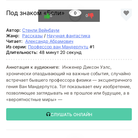
Под знаком «Если»
0
0
0
Автор:
Стенли Вейнбаум
Жанр:
Рассказы
/
Научная фантастика
Читает:
Александр Абрамович
Из серии:
Профессор ван Мандерпутц
#1
Длительность:
48 минут 20 секунд
Аннотация к аудиокниге:
Инженер Диксон Уэлс,
хронически опаздывающий на важные события, случайно
встречает бывшего профессора физики — эксцентричного
гения Ван Мандерпутса. Тот показывает ему изобретение,
позволяющее заглядывать не в прошлое или будущее, а в
«вероятностные миры» —
СЛУШАТЬ ОНЛАЙН