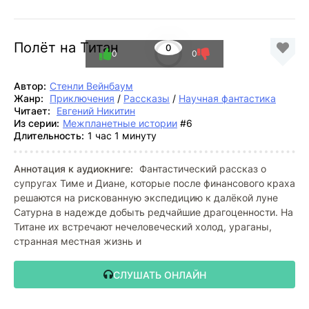
Полёт на Титан
0
0
0
Автор:
Стенли Вейнбаум
Жанр:
Приключения
/
Рассказы
/
Научная фантастика
Читает:
Евгений Никитин
Из серии:
Межпланетные истории
#6
Длительность:
1 час 1 минуту
Аннотация к аудиокниге:
Фантастический рассказ о
супругах Тиме и Диане, которые после финансового краха
решаются на рискованную экспедицию к далёкой луне
Сатурна в надежде добыть редчайшие драгоценности. На
Титане их встречают нечеловеческий холод, ураганы,
странная местная жизнь и
СЛУШАТЬ ОНЛАЙН