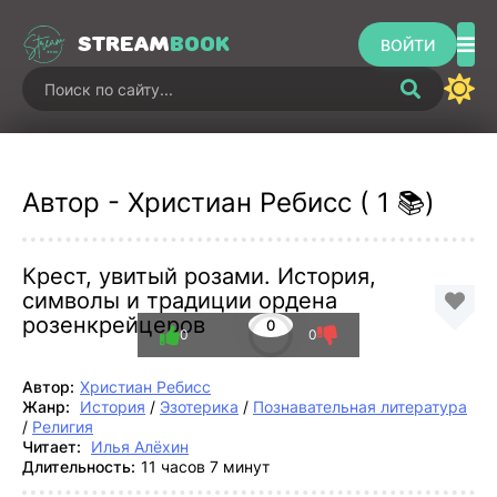
STREAM
BOOK
ВОЙТИ
Автор - Христиан Ребисс ( 1 📚)
Крест, увитый розами. История,
символы и традиции ордена
розенкрейцеров
0
0
0
Автор:
Христиан Ребисс
Жанр:
История
/
Эзотерика
/
Познавательная литература
/
Религия
Читает:
Илья Алёхин
Длительность:
11 часов 7 минут