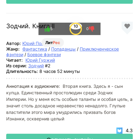
Зодчий. Книга II
10
5
0
Лит
Рес
Автор:
Юрий Погуляй
Жанр:
Фантастика
/
Попаданцы
/
Приключенческое
фэнтези
/
Боевое фэнтези
Читает:
Юрий Гуржий
Из серии:
Зодчий
#2
Длительность:
8 часов 52 минуты
Аннотация к аудиокниге:
Вторая книга. Здесь я - сын
купца. Единственный простолюдин среди Зодчих
Империи. Но у меня есть особые таланты и особая цель, а
значит столь досадное неравенство ненадолго. Глупые
властители этого мира умудрились призвать богов
Изнанки, осквернив целый
4.3