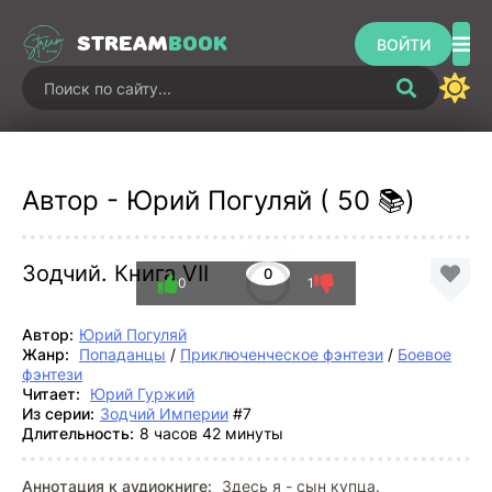
STREAM
BOOK
ВОЙТИ
Автор - Юрий Погуляй ( 50 📚)
Зодчий. Книга VII
0
0
1
Автор:
Юрий Погуляй
Жанр:
Попаданцы
/
Приключенческое фэнтези
/
Боевое
фэнтези
Читает:
Юрий Гуржий
Из серии:
Зодчий Империи
#7
Длительность:
8 часов 42 минуты
Аннотация к аудиокниге:
Здесь я - сын купца.