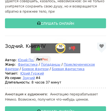
удаётся совершить, казалось, невозможное: он не только
ухитряется сохранить свою душу, но и возвращается
обратно в прежнее тело, при
СЛУШАТЬ ОНЛАЙН
Зодчий. Книга IV
10
1
0
Лит
Рес
Автор:
Юрий Погуляй
Жанр:
Фантастика
/
Попаданцы
/
Приключенческое
фэнтези
/
Боевое фэнтези
/
Боевая фантастика
Читает:
Юрий Гуржий
Из серии:
Зодчий
#4
Длительность:
8 часов 37 минут
Аннотация к аудиокниге:
Аннотацию перерабатывает
Нямко. Возможно, получится что-нибудь ценное.