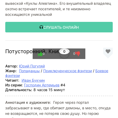
вывеской «Куклы Алевтина». Его внушительный владелец
охотно встречает посетителей, и те неизменно
восхищаются уникальной
СЛУШАТЬ ОНЛАЙН
Потусторонний. Книга 4
0
0
0
Автор:
Юрий Погуляй
Жанр:
Попаданцы
/
Приключенческое фэнтези
/
Боевое
фэнтези
Читает:
Иван Букчин
Из серии:
Господин Артемьев
#4
Длительность:
8 часов 15 минут
Аннотация к аудиокниге:
Героя через портал
забрасывают в мир, где обитают демоны, в место, откуда
не возвращаются, не потеряв свою душу. Но герою