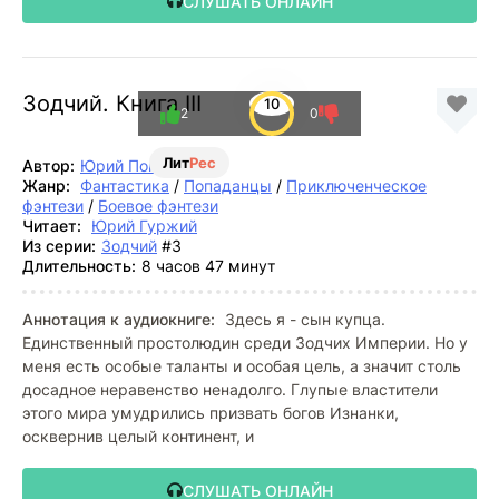
СЛУШАТЬ ОНЛАЙН
Зодчий. Книга III
10
2
0
Лит
Рес
Автор:
Юрий Погуляй
Жанр:
Фантастика
/
Попаданцы
/
Приключенческое
фэнтези
/
Боевое фэнтези
Читает:
Юрий Гуржий
Из серии:
Зодчий
#3
Длительность:
8 часов 47 минут
Аннотация к аудиокниге:
Здесь я - сын купца.
Единственный простолюдин среди Зодчих Империи. Но у
меня есть особые таланты и особая цель, а значит столь
досадное неравенство ненадолго. Глупые властители
этого мира умудрились призвать богов Изнанки,
осквернив целый континент, и
СЛУШАТЬ ОНЛАЙН