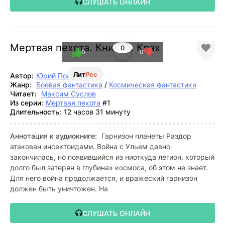
СЛУШАТЬ ОНЛАЙН
Мертвая пехота. Книга 1. Крах
0
0
0
Лит
Рес
Автор:
Юрий Погуляй
Жанр:
Боевая фантастика
/
Космическая фантастика
Читает:
Максим Суслов
Из серии:
Мертвая пехота
#1
Длительность:
12 часов 31 минуту
Аннотация к аудиокниге:
Гарнизон планеты Раздор
атакован инсектоидами. Война с Ульем давно
закончилась, но появившийся из ниоткуда легион, который
долго был затерян в глубинах космоса, об этом не знает.
Для него война продолжается, и вражеский гарнизон
должен быть уничтожен. На
СЛУШАТЬ ОНЛАЙН