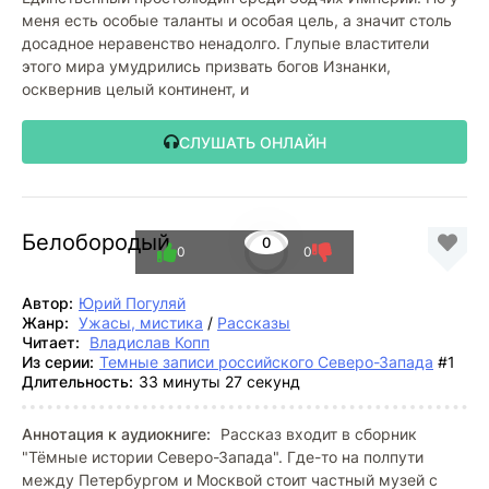
меня есть особые таланты и особая цель, а значит столь
досадное неравенство ненадолго. Глупые властители
этого мира умудрились призвать богов Изнанки,
осквернив целый континент, и
СЛУШАТЬ ОНЛАЙН
Белобородый
0
0
0
Автор:
Юрий Погуляй
Жанр:
Ужасы, мистика
/
Рассказы
Читает:
Владислав Копп
Из серии:
Темные записи российского Северо-Запада
#1
Длительность:
33 минуты 27 секунд
Аннотация к аудиокниге:
Рассказ входит в сборник
"Тёмные истории Северо-Запада". Где-то на полпути
между Петербургом и Москвой стоит частный музей с