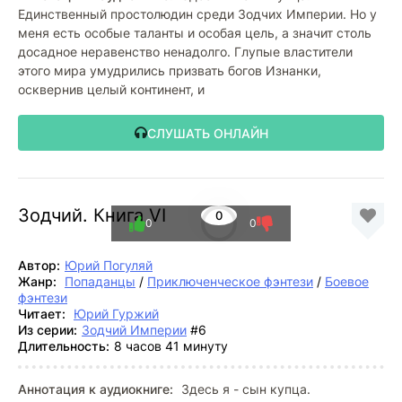
Единственный простолюдин среди Зодчих Империи. Но у
меня есть особые таланты и особая цель, а значит столь
досадное неравенство ненадолго. Глупые властители
этого мира умудрились призвать богов Изнанки,
осквернив целый континент, и
СЛУШАТЬ ОНЛАЙН
Зодчий. Книга VI
0
0
0
Автор:
Юрий Погуляй
Жанр:
Попаданцы
/
Приключенческое фэнтези
/
Боевое
фэнтези
Читает:
Юрий Гуржий
Из серии:
Зодчий Империи
#6
Длительность:
8 часов 41 минуту
Аннотация к аудиокниге:
Здесь я - сын купца.