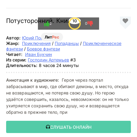
Потусторонний. Книга 3
10
2
0
Лит
Рес
Автор:
Юрий Погуляй
Жанр:
Приключения
/
Попаданцы
/
Приключенческое
фэнтези
/
Боевое фэнтези
Читает:
Иван Букчин
Из серии:
Господин Артемьев
#3
Длительность:
8 часов 24 минуты
Аннотация к аудиокниге:
Героя через портал
забрасывают в мир, где обитают демоны, в место, откуда
не возвращаются, не потеряв свою душу. Но герою
удаётся совершить, казалось, невозможное: он не только
ухитряется сохранить свою душу, но и возвращается
обратно в прежнее тело, при
СЛУШАТЬ ОНЛАЙН