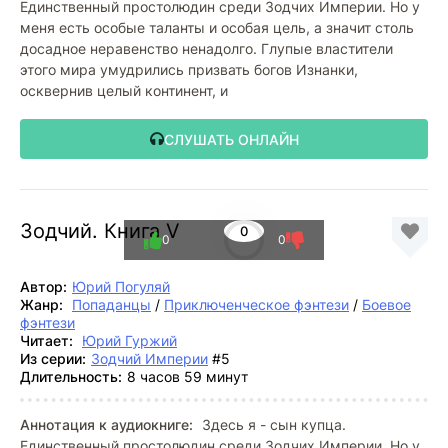
Единственный простолюдин среди Зодчих Империи. Но у
меня есть особые таланты и особая цель, а значит столь
досадное неравенство ненадолго. Глупые властители
этого мира умудрились призвать богов Изнанки,
осквернив целый континент, и
СЛУШАТЬ ОНЛАЙН
Зодчий. Книга V
0
0
0
Автор:
Юрий Погуляй
Жанр:
Попаданцы
/
Приключенческое фэнтези
/
Боевое
фэнтези
Читает:
Юрий Гуржий
Из серии:
Зодчий Империи
#5
Длительность:
8 часов 59 минут
Аннотация к аудиокниге:
Здесь я - сын купца.
Единственный простолюдин среди Зодчих Империи. Но у