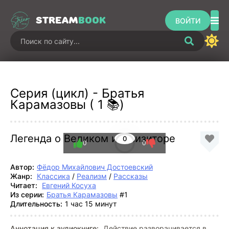
STREAM
BOOK
ВОЙТИ
Серия (цикл) - Братья
Карамазовы ( 1 📚)
Легенда о Великом инквизиторе
0
0
0
Автор:
Фёдор Михайлович Достоевский
Жанр:
Классика
/
Реализм
/
Рассказы
Читает:
Евгений Косуха
Из серии:
Братья Карамазовы
#1
Длительность:
1 час 15 минут
Аннотация к аудиокниге:
Действие разворачивается в