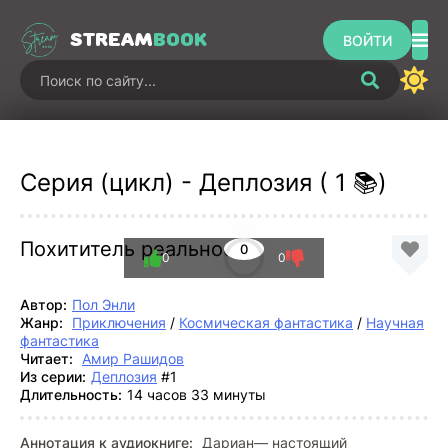
STREAM
BOOK
ВОЙТИ
Серия (цикл) - Деплозия ( 1 📚)
Похититель реальности
0
0
0
Автор:
Пол Энли
Жанр:
Приключения
/
Космическая фантастика
/
Научная
фантастика
Читает:
Амир Рашидов
Из серии:
Деплозия
#1
Длительность:
14 часов 33 минуты
Аннотация к аудиокниге:
Дариан— настоящий