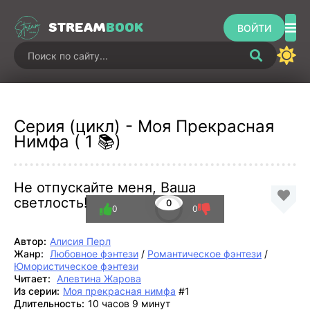
STREAM
BOOK
ВОЙТИ
Серия (цикл) - Моя Прекрасная
Нимфа ( 1 📚)
Не отпускайте меня, Ваша
светлость!
0
0
0
Автор:
Алисия Перл
Жанр:
Любовное фэнтези
/
Романтическое фэнтези
/
Юмористическое фэнтези
Читает:
Алевтина Жарова
Из серии:
Моя прекрасная нимфа
#1
Длительность:
10 часов 9 минут