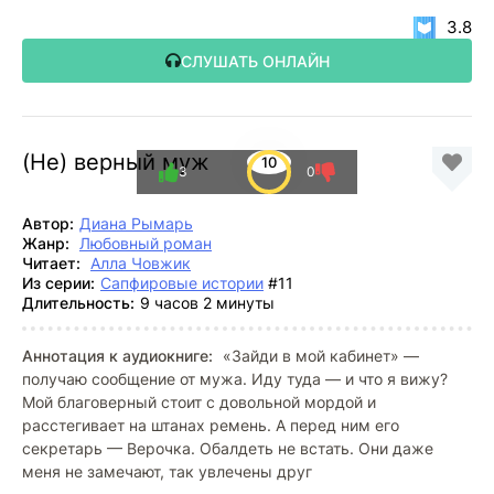
3.8
СЛУШАТЬ ОНЛАЙН
(Не) верный муж
10
3
0
Автор:
Диана Рымарь
Жанр:
Любовный роман
Читает:
Алла Човжик
Из серии:
Сапфировые истории
#11
Длительность:
9 часов 2 минуты
Аннотация к аудиокниге:
«Зайди в мой кабинет» —
получаю сообщение от мужа. Иду туда — и что я вижу?
Мой благоверный стоит с довольной мордой и
расстегивает на штанах ремень. А перед ним его
секретарь — Верочка. Обалдеть не встать. Они даже
меня не замечают, так увлечены друг