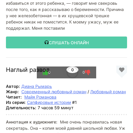
избавиться от этого ребенка, — говорит мне свекровь
после того, как я рассказываю о беременности. Причина
у нее железобетонная — в их хрущевской трешке
ребенок никак не поместится. К моему ужасу, муж ее
поддержал. Меня поставили
СЛУШАТЬ ОНЛАЙН
Наглый развод
0
0
0
Автор:
Диана Рымарь
Жанр:
Современный любовный роман
/
Любовный роман
Читает:
Майя Романова
Из серии:
Сапфировые истории
#1
Длительность:
7 часов 59 минут
Аннотация к аудиокниге:
Мне очень понравилась новая
секретарь. Она – копия моей давней школьной любви. Уж