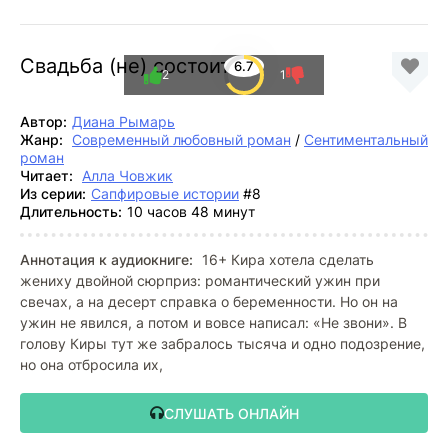
Свадьба (не) состоится
6.7
2
1
Автор:
Диана Рымарь
Жанр:
Современный любовный роман
/
Сентиментальный
роман
Читает:
Алла Човжик
Из серии:
Сапфировые истории
#8
Длительность:
10 часов 48 минут
Аннотация к аудиокниге:
16+ Кира хотела сделать
жениху двойной сюрприз: романтический ужин при
свечах, а на десерт справка о беременности. Но он на
ужин не явился, а потом и вовсе написал: «Не звони». В
голову Киры тут же забралось тысяча и одно подозрение,
но она отбросила их,
СЛУШАТЬ ОНЛАЙН