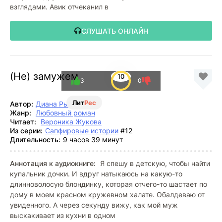
взглядами. Авик отчеканил в
СЛУШАТЬ ОНЛАЙН
(Не) замужем
10
3
0
Лит
Рес
Автор:
Диана Рымарь
Жанр:
Любовный роман
Читает:
Вероника Жукова
Из серии:
Сапфировые истории
#12
Длительность:
9 часов 39 минут
Аннотация к аудиокниге:
Я спешу в детскую, чтобы найти
купальник дочки. И вдруг натыкаюсь на какую-то
длинноволосую блондинку, которая отчего-то шастает по
дому в моем красном кружевном халате. Обалдеваю от
увиденного. А через секунду вижу, как мой муж
выскакивает из кухни в одном