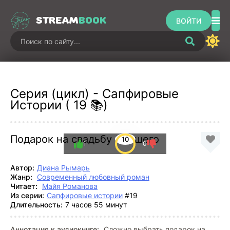
STREAM
BOOK
ВОЙТИ
Серия (цикл) - Сапфировые
Истории ( 19 📚)
Подарок на свадьбу бывшего
10
1
0
Автор:
Диана Рымарь
Жанр:
Современный любовный роман
Читает:
Майя Романова
Из серии:
Сапфировые истории
#19
Длительность:
7 часов 55 минут
Аннотация к аудиокниге:
Сложно выбрать подарок на