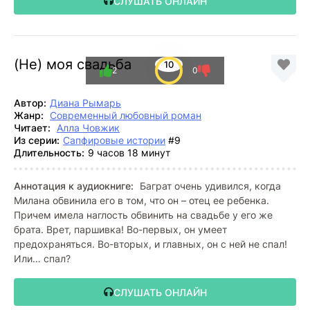
СЛУШАТЬ ОНЛАЙН
(Не) моя свадьба
10
2
0
Автор:
Диана Рымарь
Жанр:
Современный любовный роман
Читает:
Алла Човжик
Из серии:
Сапфировые истории
#9
Длительность:
9 часов 18 минут
Аннотация к аудиокниге:
Баграт очень удивился, когда
Милана обвинила его в том, что он – отец ее ребенка.
Причем имела наглость обвинить на свадьбе у его же
брата. Врет, паршивка! Во-первых, он умеет
предохраняться. Во-вторых, и главных, он с ней не спал!
Или… спал?
СЛУШАТЬ ОНЛАЙН