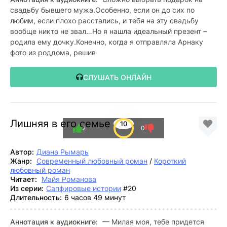
свадьбу бывшего мужа.Особенно, если он до сих по
любим, если плохо расстались, и тебя на эту свадьбу
вообще никто не звал…Но я нашла идеальный презент –
родила ему дочку.Конечно, когда я отправляла Арнаку
фото из роддома, решив
СЛУШАТЬ ОНЛАЙН
Лишняя в его семье
10
2
0
Автор:
Диана Рымарь
Жанр:
Современный любовный роман
/
Короткий
любовный роман
Читает:
Майя Романова
Из серии:
Сапфировые истории
#20
Длительность:
6 часов 49 минут
Аннотация к аудиокниге:
— Милая моя, тебе придется