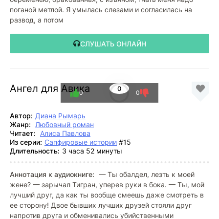
поганой метлой. Я умылась слезами и согласилась на
развод, а потом
СЛУШАТЬ ОНЛАЙН
Ангел для Авика
0
0
0
Автор:
Диана Рымарь
Жанр:
Любовный роман
Читает:
Алиса Павлова
Из серии:
Сапфировые истории
#15
Длительность:
3 часа 52 минуты
Аннотация к аудиокниге:
— Ты обалдел, лезть к моей
жене? — зарычал Тигран, уперев руки в бока. — Ты, мой
лучший друг, да как ты вообще смеешь даже смотреть в
ее сторону! Двое бывших лучших друзей стояли друг
напротив друга и обменивались убийственными