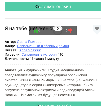
СЛУШАТЬ ОНЛАЙН
Я на тебе (не) женюсь
0
0
0
Автор:
Диана Рымарь
Жанр:
Современный любовный роман
Читает:
Алла Човжик
Из серии:
Сапфировые истории
#10
Длительность:
11 часов 1 минуту
Аннотация к аудиокниге:
Студия «МедиаКнига»
представляет аудиокнигу популярной российской
писательницы Дианы Рымарь – «Я на тебе (не) женюсь»,
одиннадцатую в серии «Сапфировые истории». Книга
озвучена популярной актрисой и радиоведущей Аллой
Човжик. На смотринах будущей невесты я