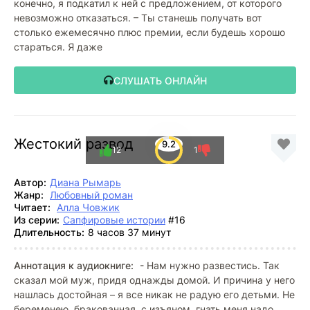
конечно, я подкатил к ней с предложением, от которого
невозможно отказаться. – Ты станешь получать вот
столько ежемесячно плюс премии, если будешь хорошо
стараться. Я даже
СЛУШАТЬ ОНЛАЙН
Жестокий развод
9.2
12
1
Автор:
Диана Рымарь
Жанр:
Любовный роман
Читает:
Алла Човжик
Из серии:
Сапфировые истории
#16
Длительность:
8 часов 37 минут
Аннотация к аудиокниге:
- Нам нужно развестись. Так
сказал мой муж, придя однажды домой. И причина у него
нашлась достойная – я все никак не радую его детьми. Не
беременею, бракованная, с изъяном, гнать меня надо