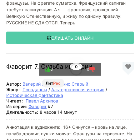
французы. На фрегате суматоха. Французский капитан
требует капитуляции. А я — фронтовик, прошедший
Великую Отечественную, и живу по одному правилу:
РУССКИЕ НЕ СДАЮТСЯ. Теперь
СЛУШАТЬ ОНЛАЙН
Фаворит 7. Судьба империи
0
0
0
Лит
Рес
Автор:
Валерий Гуров
,
Денис Старый
Жанр:
Попаданцы
/
Альтернативная история
/
Историческая фантастика
Читает:
Павел Архипов
Из серии:
Фаворит
#7
Длительность:
8 часов 14 минут
Аннотация к аудиокниге:
16+ Очнулся – кровь на лице,
палуба дрожит, пушки молчат. Французы на горизонте. На