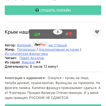
СЛУШАТЬ ОНЛАЙН
Крым наш!
0
0
0
Лит
Рес
Автор:
Валерий Гуров
,
Денис Старый
Жанр:
Попаданцы
/
Альтернативная история
/
Историческая фантастика
Читает:
Павел Архипов
Из серии:
Фаворит
#4
Длительность:
8 часов 12 минут
Аннотация к аудиокниге:
Очнулся – кровь на лице,
палуба дрожит, пушки молчат. Французы на горизонте. На
фрегате паника. Капитан-француз приказывает сдаться. А
я? Я ветеран. Прошел Великую Отечественную. И у меня
один принцип: РУССКИЕ НЕ СДАЮТСЯ.