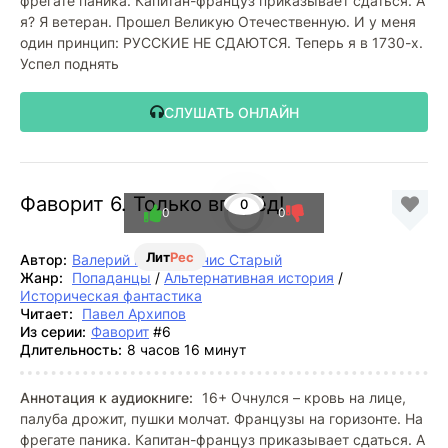
фрегате паника. Капитан-француз приказывает сдаться. А
я? Я ветеран. Прошел Великую Отечественную. И у меня
один принцип: РУССКИЕ НЕ СДАЮТСЯ. Теперь я в 1730-х.
Успел поднять
СЛУШАТЬ ОНЛАЙН
Фаворит 6. Только вперёд!
0
0
0
Лит
Рес
Автор:
Валерий Гуров
,
Денис Старый
Жанр:
Попаданцы
/
Альтернативная история
/
Историческая фантастика
Читает:
Павел Архипов
Из серии:
Фаворит
#6
Длительность:
8 часов 16 минут
Аннотация к аудиокниге:
16+ Очнулся – кровь на лице,
палуба дрожит, пушки молчат. Французы на горизонте. На
фрегате паника. Капитан-француз приказывает сдаться. А