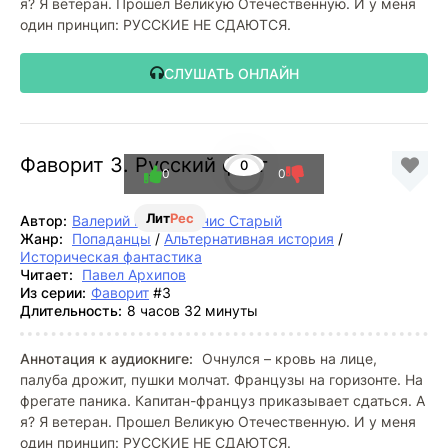
я? Я ветеран. Прошел Великую Отечественную. И у меня
один принцип: РУССКИЕ НЕ СДАЮТСЯ.
СЛУШАТЬ ОНЛАЙН
Фаворит 3. Русский флаг
0
0
0
Лит
Рес
Автор:
Валерий Гуров
,
Денис Старый
Жанр:
Попаданцы
/
Альтернативная история
/
Историческая фантастика
Читает:
Павел Архипов
Из серии:
Фаворит
#3
Длительность:
8 часов 32 минуты
Аннотация к аудиокниге:
Очнулся – кровь на лице,
палуба дрожит, пушки молчат. Французы на горизонте. На
фрегате паника. Капитан-француз приказывает сдаться. А
я? Я ветеран. Прошел Великую Отечественную. И у меня
один принцип: РУССКИЕ НЕ СДАЮТСЯ.