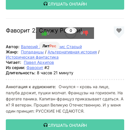
СЛУШАТЬ ОНЛАЙН
Фаворит 2. Служу России!
0
0
0
Лит
Рес
Автор:
Валерий Гуров
,
Денис Старый
Жанр:
Попаданцы
/
Альтернативная история
/
Историческая фантастика
Читает:
Павел Архипов
Из серии:
Фаворит
#2
Длительность:
8 часов 21 минуту
Аннотация к аудиокниге:
Очнулся – кровь на лице,
палуба дрожит, пушки молчат. Французы на горизонте. На
фрегате паника. Капитан-француз приказывает сдаться. А
я? Я ветеран. Прошел Великую Отечественную. И у меня
один принцип: РУССКИЕ НЕ СДАЮТСЯ.
СЛУШАТЬ ОНЛАЙН