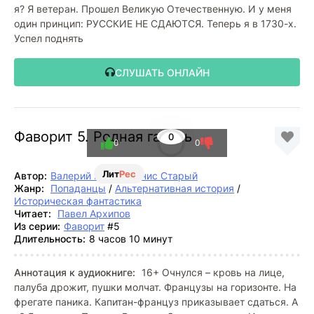
я? Я ветеран. Прошел Великую Отечественную. И у меня
один принцип: РУССКИЕ НЕ СДАЮТСЯ. Теперь я в 1730-х.
Успел поднять
СЛУШАТЬ ОНЛАЙН
Фаворит 5. Родная гавань
0
0
0
Лит
Рес
Автор:
Валерий Гуров
,
Денис Старый
Жанр:
Попаданцы
/
Альтернативная история
/
Историческая фантастика
Читает:
Павел Архипов
Из серии:
Фаворит
#5
Длительность:
8 часов 10 минут
Аннотация к аудиокниге:
16+ Очнулся – кровь на лице,
палуба дрожит, пушки молчат. Французы на горизонте. На
фрегате паника. Капитан-француз приказывает сдаться. А