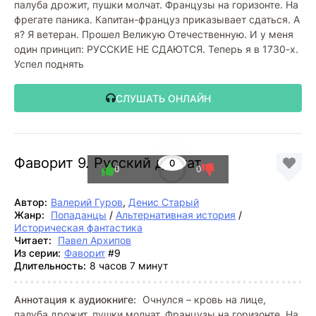
палуба дрожит, пушки молчат. Французы на горизонте. На
фрегате паника. Капитан-француз приказывает сдаться. А
я? Я ветеран. Прошел Великую Отечественную. И у меня
один принцип: РУССКИЕ НЕ СДАЮТСЯ. Теперь я в 1730-х.
Успел поднять
СЛУШАТЬ ОНЛАЙН
Фаворит 9. Русский диктат
0
0
0
Автор:
Валерий Гуров
,
Денис Старый
Жанр:
Попаданцы
/
Альтернативная история
/
Историческая фантастика
Читает:
Павел Архипов
Из серии:
Фаворит
#9
Длительность:
8 часов 7 минут
Аннотация к аудиокниге:
Очнулся – кровь на лице,
палуба дрожит, пушки молчат. Французы на горизонте. На