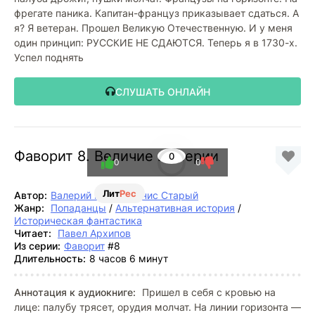
фрегате паника. Капитан-француз приказывает сдаться. А
я? Я ветеран. Прошел Великую Отечественную. И у меня
один принцип: РУССКИЕ НЕ СДАЮТСЯ. Теперь я в 1730-х.
Успел поднять
СЛУШАТЬ ОНЛАЙН
Фаворит 8. Величие империи
0
0
0
Лит
Рес
Автор:
Валерий Гуров
,
Денис Старый
Жанр:
Попаданцы
/
Альтернативная история
/
Историческая фантастика
Читает:
Павел Архипов
Из серии:
Фаворит
#8
Длительность:
8 часов 6 минут
Аннотация к аудиокниге:
Пришел в себя с кровью на
лице: палубу трясет, орудия молчат. На линии горизонта —