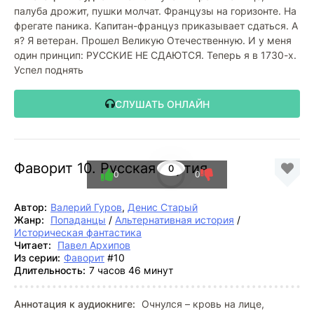
палуба дрожит, пушки молчат. Французы на горизонте. На
фрегате паника. Капитан-француз приказывает сдаться. А
я? Я ветеран. Прошел Великую Отечественную. И у меня
один принцип: РУССКИЕ НЕ СДАЮТСЯ. Теперь я в 1730-х.
Успел поднять
СЛУШАТЬ ОНЛАЙН
Фаворит 10. Русская партия
0
0
0
Автор:
Валерий Гуров
,
Денис Старый
Жанр:
Попаданцы
/
Альтернативная история
/
Историческая фантастика
Читает:
Павел Архипов
Из серии:
Фаворит
#10
Длительность:
7 часов 46 минут
Аннотация к аудиокниге:
Очнулся – кровь на лице,