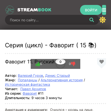
STREAM
BOOK
ВОЙТИ
Серия (цикл) - Фаворит ( 15 📚)
Фаворит 11. Русский век
0
0
0
Автор:
Валерий Гуров
,
Денис Старый
Жанр:
Попаданцы
/
Альтернативная история
/
Историческая фантастика
Читает:
Павел Архипов
Из серии:
Фаворит
#11
Длительность:
9 часов 3 минуты
Аннотация к аудиокниге:
Очнулся – кровь на лице,