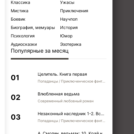
Классика
Ужасы
Мистика
Приключения
Боевик
Научпоп
Биография, мемуары
История
Психология
Юмор
Аудиосказки
Эзотерика
Популярные за месяц
Целитель. Книга первая
Попаданцы / Приключенческое фэнтези / Боевое фэнтези
Влюбленная ведьма
Современный любовный роман
Незаконный наследник 1-2. Вспомнить, кем был. Стать собой. Остаться собой
Попаданцы / Приключенческое фэнтези / Боевое фэнтези / Юмористическое фэнтези
А. Смолин, ведьмак: 10. Край неба