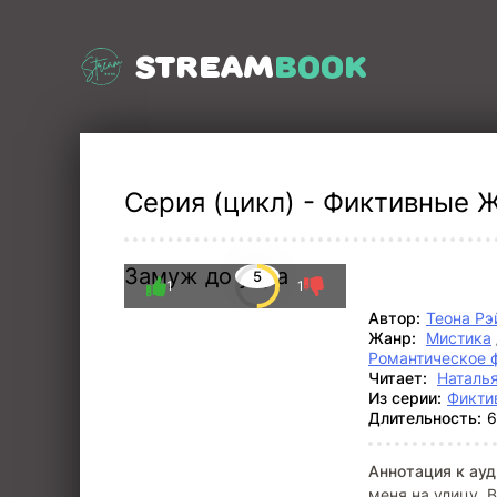
STREAM
BOOK
Серия (цикл) - Фиктивные Ж
Замуж до утра
5
1
1
Автор:
Теона Рэ
Жанр:
Мистика
Романтическое 
Читает:
Наталь
Из серии:
Фикти
Длительность:
6
Аннотация к ауд
меня на улицу. 