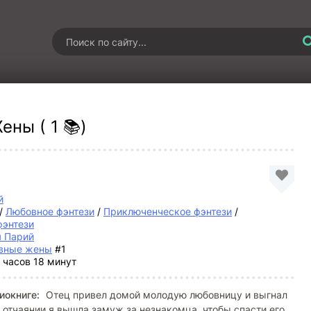
ены ( 1 📚)
й
/
Любовное фэнтези
/
Приключенческое фэнтези
/
фэнтези
я Парий
вные жены
#1
 часов 18 минут
иокниге:
Отец привел домой молодую любовницу и выгнал
В отчаянии я вышла замуж за незнакомца, чтобы спасти его