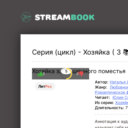
STREAM
BOOK
Серия (цикл) - Хозяйка ( 3 
Хозяйка заброшенного поместья
5
2
2
Автор:
Наталья
Лит
Рес
Жанр:
Любовное
Романтическое 
Читает:
Юлия С
Из серии:
Хозяй
Длительность:
7
Аннотация к ауд
называет себя м