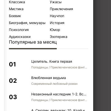
Классика
Ужасы
Мистика
Приключения
Боевик
Научпоп
Биография, мемуары
История
Психология
Юмор
Аудиосказки
Эзотерика
Популярные за месяц
Целитель. Книга первая
Попаданцы / Приключенческое фэнтези / Боевое фэнтези
Влюбленная ведьма
Современный любовный роман
Незаконный наследник 1-2. Вспомнить, кем был. Стать собой. Остаться собой
Попаданцы / Приключенческое фэнтези / Боевое фэнтези / Юмористическое фэнтези
А. Смолин, ведьмак: 10. Край неба