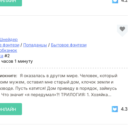
4.2
ОНЛАЙН
 Шнейдер
 фэнтези
/
Попаданцы
/
Бытовое фэнтези
обканюк
ка
#2
 часов 1 минуту
иокниге:
Я оказалась в другом мире. Человек, который
оим мужем, оставил мне старый дом, клочок земли и
азводе. Пусть катится! Дом приведу в порядок, займусь
 Что значит «я передумал»?! ТРИЛОГИЯ: 1. Хозяйка
4.3
ОНЛАЙН