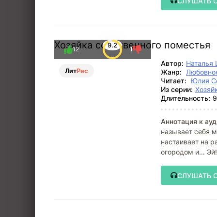
СЛУШАТЬ 
Хозяйка собственного поместья
9.2
12
1
Автор:
Наталья
Лит
Рес
Жанр:
Любовное
Читает:
Юлия С
Из серии:
Хозяй
Длительность:
9
Аннотация к ауд
называет себя м
настаивает на р
огородом и… Эй!
заброшенного
СЛУШАТЬ 