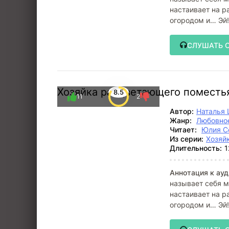
настаивает на р
огородом и… Эй!
СЛУШАТЬ 
Хозяйка расцветающего поместь
8.5
11
2
Автор:
Наталья
Жанр:
Любовное
Читает:
Юлия С
Из серии:
Хозяй
Длительность:
1
Аннотация к ауд
называет себя м
настаивает на р
огородом и… Эй!