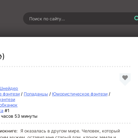
)
 Шнейдер
 фэнтези
/
Попаданцы
/
Юмористическое фэнтези
/
фэнтези
обканюк
ка
#1
 часов 53 минуты
иокниге:
Я оказалась в другом мире. Человек, который
оим мужем, оставил мне старый дом, клочок земли и