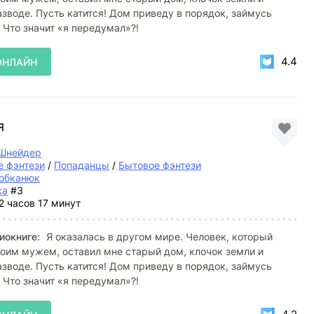
азводе. Пусть катится! Дом приведу в порядок, займусь
 Что значит «я передумал»?!
4.4
ОНЛАЙН
я
 Шнейдер
 фэнтези
/
Попаданцы
/
Бытовое фэнтези
обканюк
ка
#3
2 часов 17 минут
иокниге:
Я оказалась в другом мире. Человек, который
оим мужем, оставил мне старый дом, клочок земли и
азводе. Пусть катится! Дом приведу в порядок, займусь
 Что значит «я передумал»?!