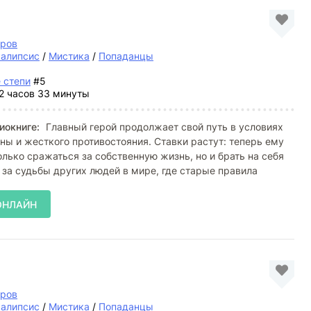
тров
калипсис
/
Мистика
/
Попаданцы
 степи
#5
2 часов 33 минуты
иокниге:
Главный герой продолжает свой путь в условиях
ны и жесткого противостояния. Ставки растут: теперь ему
олько сражаться за собственную жизнь, но и брать на себя
 за судьбы других людей в мире, где старые правила
ОНЛАЙН
тров
калипсис
/
Мистика
/
Попаданцы