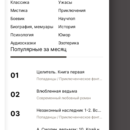
Классика
Ужасы
Мистика
Приключения
Боевик
Научпоп
Биография, мемуары
История
Психология
Юмор
Аудиосказки
Эзотерика
Популярные за месяц
Целитель. Книга первая
Попаданцы / Приключенческое фэнтези / Боевое фэнтези
Влюбленная ведьма
Современный любовный роман
Незаконный наследник 1-2. Вспомнить, кем был. Стать собой. Остаться собой
Попаданцы / Приключенческое фэнтези / Боевое фэнтези / Юмористическое фэнтези
А. Смолин, ведьмак: 10. Край неба