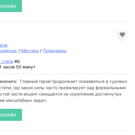
ОНЛАЙН
тров
калипсис
/
Мистика
/
Попаданцы
 степи
#6
1 часов 50 минут
иокниге:
Главный герой продолжает осваиваться в суровых
степи, где закон силы часто превалирует над формальными
стой части акцент смещается на укрепление достигнутых
ние масштабных задач.
ОНЛАЙН