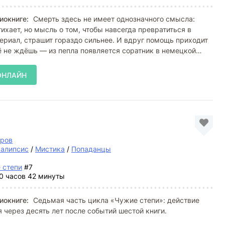
иокниге:
Смерть здесь не имеет однозначного смысла:
тихает, но мысль о том, чтобы навсегда превратиться в
риал, страшит гораздо сильнее. И вдруг помощь приходит
её не ждёшь — из пепла появляется соратник в немецкой
ОНЛАЙН
тров
калипсис
/
Мистика
/
Попаданцы
 степи
#7
0 часов 42 минуты
иокниге:
Седьмая часть цикла «Чужие степи»: действие
 через десять лет после событий шестой книги.