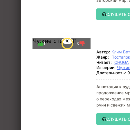
авторский мир, 
СЛУШАТЬ 
Чужие степи 11
10
1
0
Автор:
Клим Ве
Жанр:
Постапо
Читает:
CHUGA
Из серии:
Чужие
Длительность:
9
Аннотация к ауд
продолжение мра
о переходах ме
руин и свежих м
людей,
СЛУШАТЬ 