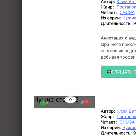
Автор:
Клим Ве
Жанр:
Постапо
Читает:
CHUGA
Из серии:
Чужие
Длительность:
9
Аннотация к ауд
мрачного прикл
выживших ведёт 
добывая трофеи 
фоне рейдов,
СЛУШАТЬ 
Чужие степи 8
0
0
0
Автор:
Клим Ве
Жанр:
Постапо
Читает:
CHUGA
Из серии:
Чужие
Длительность:
9