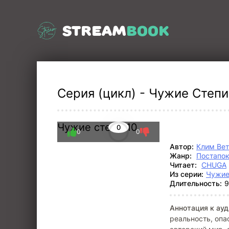
STREAM
BOOK
Серия (цикл) - Чужие Степи 
Чужие степи 10
0
0
0
Автор:
Клим Ве
Жанр:
Постапо
Читает:
CHUGA
Из серии:
Чужие
Длительность:
9
Аннотация к ауд
реальность, опа