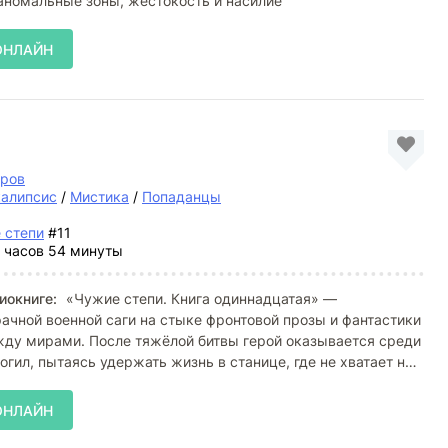
аномальные зоны, жестокость и насилие
ОНЛАЙН
тров
калипсис
/
Мистика
/
Попаданцы
 степи
#11
 часов 54 минуты
иокниге:
«Чужие степи. Книга одиннадцатая» —
чной военной саги на стыке фронтовой прозы и фантастики
жду мирами. После тяжёлой битвы герой оказывается среди
огил, пытаясь удержать жизнь в станице, где не хватает ни
ОНЛАЙН