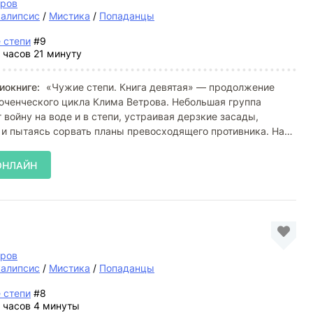
тров
калипсис
/
Мистика
/
Попаданцы
 степи
#9
 часов 21 минуту
иокниге:
«Чужие степи. Книга девятая» — продолжение
юченческого цикла Клима Ветрова. Небольшая группа
войну на воде и в степи, устраивая дерзкие засады,
и пытаясь сорвать планы превосходящего противника. На
ОНЛАЙН
тров
калипсис
/
Мистика
/
Попаданцы
 степи
#8
 часов 4 минуты