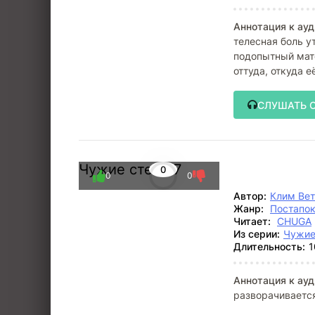
Аннотация к ауд
телесная боль у
подопытный мате
оттуда, откуда 
форме,
СЛУШАТЬ 
Чужие степи 7
0
0
0
Автор:
Клим Ве
Жанр:
Постапо
Читает:
CHUGA
Из серии:
Чужие
Длительность:
1
Аннотация к ауд
разворачивается