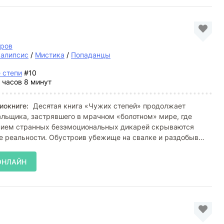
тров
калипсис
/
Мистика
/
Попаданцы
 степи
#10
 часов 8 минут
иокниге:
Десятая книга «Чужих степей» продолжает
льщика, застрявшего в мрачном «болотном» мире, где
нием странных безэмоциональных дикарей скрываются
е реальности. Обустроив убежище на свалке и раздобыв
ор,
ОНЛАЙН