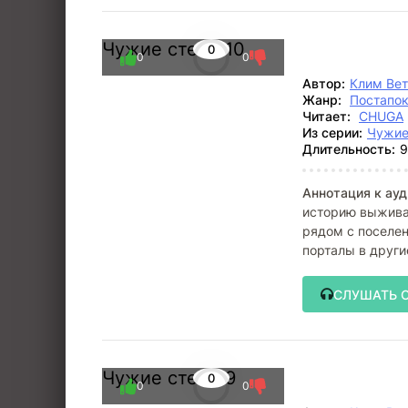
Чужие степи 10
0
0
0
Автор:
Клим Ве
Жанр:
Постапо
Читает:
CHUGA
Из серии:
Чужие
Длительность:
9
Аннотация к ауд
историю выжива
рядом с поселе
порталы в други
загадочный приб
СЛУШАТЬ 
Чужие степи 9
0
0
0