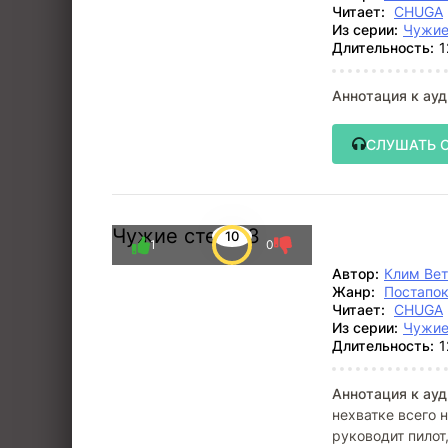
Читает:
CHUGA
Из серии:
Чужие
Длительность:
1
Аннотация к ауд
СЛУШАТЬ 
Чужие степи 3
10
1
0
Автор:
Клим Ве
Жанр:
Постапо
Читает:
CHUGA
Из серии:
Чужие
Длительность:
1
Аннотация к ауд
нехватке всего 
руководит пило