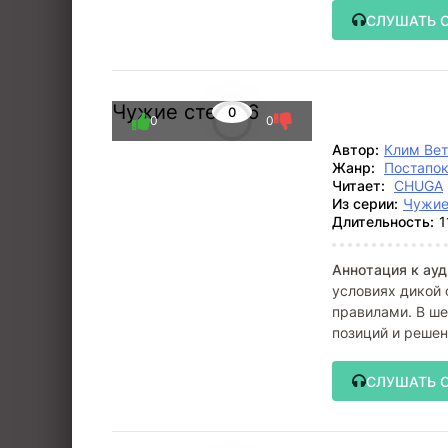
СЛУШАТЬ 
Чужие степи 6
0
0
0
Автор:
Клим Ве
Жанр:
Постапо
Читает:
CHUGA
Из серии:
Чужие
Длительность:
1
Аннотация к ауд
условиях дикой 
правилами. В ше
позиций и реше
СЛУШАТЬ 