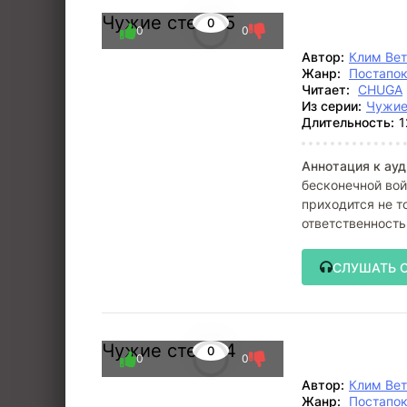
Чужие степи 5
0
0
0
Автор:
Клим Ве
Жанр:
Постапо
Читает:
CHUGA
Из серии:
Чужие
Длительность:
1
Аннотация к ауд
бесконечной вой
приходится не т
ответственность
СЛУШАТЬ 
Чужие степи 4
0
0
0
Автор:
Клим Ве
Жанр:
Постапо