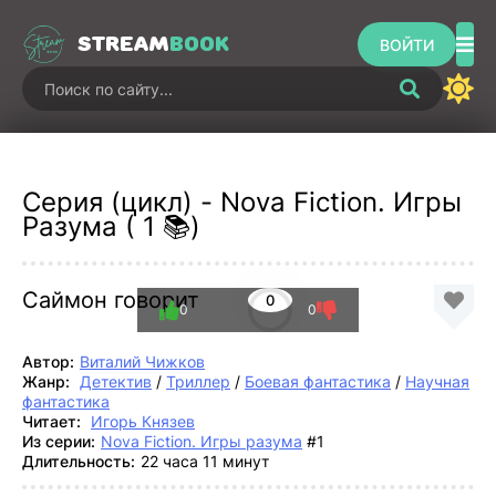
STREAM
BOOK
ВОЙТИ
Серия (цикл) - Nova Fiction. Игры
Разума ( 1 📚)
Саймон говорит
0
0
0
Автор:
Виталий Чижков
Жанр:
Детектив
/
Триллер
/
Боевая фантастика
/
Научная
фантастика
Читает:
Игорь Князев
Из серии:
Nova Fiction. Игры разума
#1
Длительность:
22 часа 11 минут