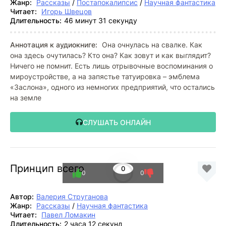
Жанр:
Рассказы
/
Постапокалипсис
/
Научная фантастика
Читает:
Игорь Швецов
Длительность:
46 минут 31 секунду
Аннотация к аудиокниге:
Она очнулась на свалке. Как
она здесь очутилась? Кто она? Как зовут и как выглядит?
Ничего не помнит. Есть лишь отрывочные воспоминания о
мироустройстве, а на запястье татуировка – эмблема
«Заслона», одного из немногих предприятий, что остались
на земле
СЛУШАТЬ ОНЛАЙН
Принцип всего
0
0
0
Автор:
Валерия Струганова
Жанр:
Рассказы
/
Научная фантастика
Читает:
Павел Ломакин
Длительность:
2 часа 12 секунд