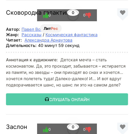
Сковородка галактики
0
0
0
Лит
Рес
Автор:
Павел Волченко
Жанр:
Рассказы
/
Космическая фантастика
Читает:
Александра Арнаутова
Длительность:
40 минут 59 секунд
Аннотация к аудиокниге:
Детская мечта – стать
космонавтом. Да, это проходит, забывается – истирается
из памяти, но звезды – они приходят во снах и хочется…
хочется полететь туда! Далеко-далеко! И… И вот вдруг
подворачивается шанс, но шанс ли это на самом деле?
СЛУШАТЬ ОНЛАЙН
Заслон
0
0
0