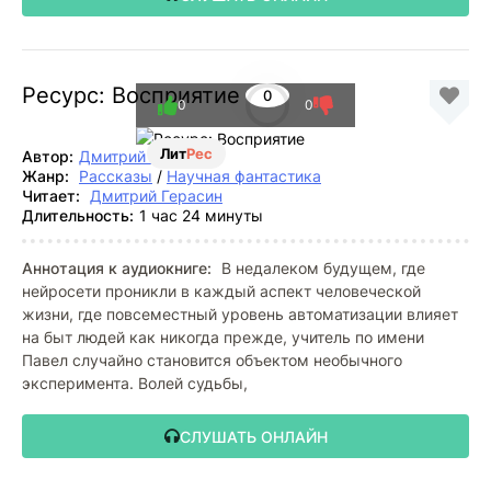
Ресурс: Восприятие
0
0
0
Лит
Рес
Автор:
Дмитрий Герасин
Жанр:
Рассказы
/
Научная фантастика
Читает:
Дмитрий Герасин
Длительность:
1 час 24 минуты
Аннотация к аудиокниге:
В недалеком будущем, где
нейросети проникли в каждый аспект человеческой
жизни, где повсеместный уровень автоматизации влияет
на быт людей как никогда прежде, учитель по имени
Павел случайно становится объектом необычного
эксперимента. Волей судьбы,
СЛУШАТЬ ОНЛАЙН