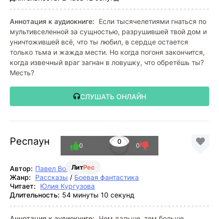
Аннотация к аудиокниге:
Если тысячелетиями гнаться по
мультивселенной за сущностью, разрушившей твой дом и
уничтожившей всё, что ты любил, в сердце остается
только тьма и жажда мести. Но когда погоня закончится,
когда извечный враг загнан в ловушку, что обретёшь ты?
Месть?
СЛУШАТЬ ОНЛАЙН
Респаун
0
0
0
Лит
Рес
Автор:
Павел Волченко
Жанр:
Рассказы
/
Боевая фантастика
Читает:
Юлия Кургузова
Длительность:
54 минуты 10 секунд
Аннотация к аудиокниге:
Чем дальше, тем больше