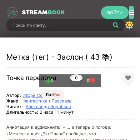
STREAM
BOOK
ВОЙТИ
Метка (тег) - Заслон ( 43 📚)
Точка перелома
0
0
0
Лит
Рес
Автор:
Игорь Соловьев
Жанр:
Фантастика
/
Рассказы
Читает:
Александр Воробьёв
Длительность:
2 часа 11 минут
Аннотация к аудиокниге:
– … а теперь о погоде:
«Метеостанция „ЭкоПлана“ сообщает, что