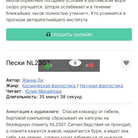
неблагоприятные погодные условия в Балтийском море
скоро улучшатся. Шторм ослабевает и в течение
ближайших часов полностью утихнет». Кто усомнится в
прогнозе авторитетнейшего института
СЛУШАТЬ ОНЛАЙН
Пески NL2307
0
0
0
Автор:
Жанна Ди
Жанр:
Космическая фантастика
/
Научная фантастика
Читает:
Юлия Михайлова
Длительность:
35 минут 38 секунд
Аннотация к аудиокниге:
Спасая команду от гибели,
бортовой компьютер сбрасывает их капсулы на
безлюдную планету NL2307. Сигнал бедствия не проходит,
а планета кажется живой, надвигается буря, и ведет она
себя, как зверек, словно хочет избавиться от чужаков.