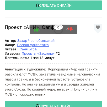
СЛУШАТЬ ОНЛАЙН
Проект «АНИ». Сапфир
0
0
0
Автор:
Захар Чернобыльский
Жанр:
Боевая фантастика
Читает:
Саня БтрЪ
Из серии:
Проекты «Заслона»
#2
Длительность:
1 час 13 минут
Аннотация к аудиокниге:
Корпорация «Чёрный Гранит»
разбила флот ФСДР, захватила невидимые человеческим
глазом границы в бесконечной пустоте, установила
контроль. Но они не захватили умы и сердца жителей
этого Союза. По крайней мере, не всех…Получится ли у
ФСДР с помощью новых
СЛУШАТЬ ОНЛАЙН