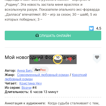
„Родину“. Эта новость застала меня врасплох и
всколыхнула разум. Показатели опального экс-форварда
„Далласа“ впечатляют: 80 – игр за сезон; 30 – шайб, 5 из
которых победных; 3 –
4.5
СЛУШАТЬ ОНЛАЙН
Мой новогодний Форс-Мажор
10
2
0
Лит
Рес
Автор:
Анна Бигси
Жанр:
Современный любовный роман
/
Короткий
любовный роман
Читает:
Кристина Нку
Из серии:
Врачи
#4
Длительность:
6 часов 13 минут
Аннотация к аудиокниге:
Когда судьба сталкивает с тем,