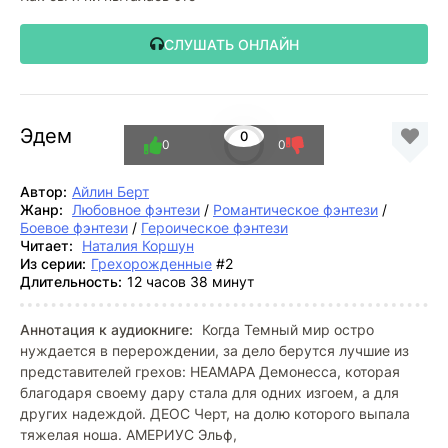
СЛУШАТЬ ОНЛАЙН
Эдем
0
0
0
Автор:
Айлин Берт
Жанр:
Любовное фэнтези
/
Романтическое фэнтези
/
Боевое фэнтези
/
Героическое фэнтези
Читает:
Наталия Коршун
Из серии:
Грехорожденные
#2
Длительность:
12 часов 38 минут
Аннотация к аудиокниге:
Когда Темный мир остро
нуждается в перерождении, за дело берутся лучшие из
представителей грехов: НЕАМАРА Демонесса, которая
благодаря своему дару стала для одних изгоем, а для
других надеждой. ДЕОС Черт, на долю которого выпала
тяжелая ноша. АМЕРИУС Эльф,