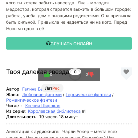
кого ты хотела забыть навсегда…Яна – молодая
медсестра, которая старается выжить в большом городе:
работа, учеба, дом с пьющими родителями. Она привыкла
быть сильной. Привыкла не надеяться ни на кого. Перед
Новым годов в её
СЛУШАТЬ ОНЛАЙН
Твоя далекая звезда
0
0
0
Лит
Рес
Автор:
Галина Бахмайер
Жанр:
Любовное фэнтези
/
Героическое фэнтези
/
Романтическое фэнтези
Читает:
Ксения Широкая
Из серии:
Королевская библиотека
#1
Длительность:
19 часов 18 минут
Аннотация к аудиокниге:
Чарли Уокер – мечта всех
женщин. Что он нашел в дурнушке Джелайне? Что