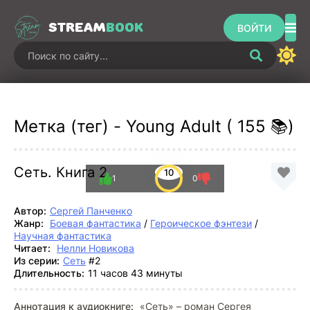
STREAM
BOOK
ВОЙТИ
Метка (тег) - Young Adult ( 155 📚)
Сеть. Книга 2
10
1
0
Автор:
Сергей Панченко
Жанр:
Боевая фантастика
/
Героическое фэнтези
/
Научная фантастика
Читает:
Нелли Новикова
Из серии:
Сеть
#2
Длительность:
11 часов 43 минуты
Аннотация к аудиокниге:
«Сеть» – роман Сергея