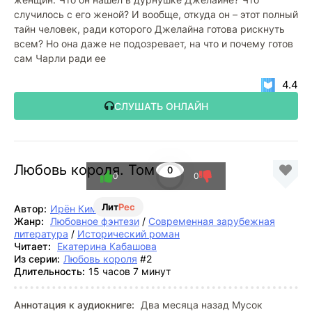
случилось с его женой? И вообще, откуда он – этот полный
тайн человек, ради которого Джелайна готова рискнуть
всем? Но она даже не подозревает, на что и почему готов
сам Чарли ради ее
4.4
СЛУШАТЬ ОНЛАЙН
Любовь короля. Том 2
0
0
0
Лит
Рес
Автор:
Ирён Ким
Жанр:
Любовное фэнтези
/
Современная зарубежная
литература
/
Исторический роман
Читает:
Екатерина Кабашова
Из серии:
Любовь короля
#2
Длительность:
15 часов 7 минут
Аннотация к аудиокниге:
Два месяца назад Мусок