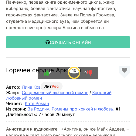
Панченко, первая книга одноименного цикла, жанр
киберпанк, боевая фантастика, научная фантастика,
героическая фантастика. Знала ли Полина Громова,
студентка медицинского вуза, чем обернется ей
предложение профессора Блохина в обмен на
СЛУШАТЬ ОНЛАЙН
Горячее сердце Арктики
10
6
0
Лит
Рес
Автор:
Лина Коваль
Жанр:
Современный любовный роман
/
Короткий
любовный роман
Читает:
Катя Роман
Из серии:
За Родину. Романы про хоккей и любовь.
#1
Длительность:
7 часов 26 минут
Аннотация к аудиокниге:
«Арктика, он же Майк Авдеев, –
надежда и свет всего русского хоккея – вернулся в