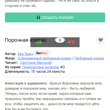
девушку на произвол судьбы… Но я не смог остаться в
стороне и спас её,
СЛУШАТЬ ОНЛАЙН
Порочная клятва
0
0
0
Лит
Рес
Автор:
Ева Эшвуд
Жанр:
Современный любовный роман
/
Любовный роман
Читает:
Светлана Махохей
Из серии:
Прекрасные дьяволы
#3
Длительность:
15 часов 24 минуты
Аннотация к аудиокниге:
Братья Воронины вернули мое
доверие и показали мне, каково это – быть любимой.
Теперь, после всех испытаний, через которые нам
пришлось пройти, мы неразрывно связаны и я готова на
все, чтобы защитить их… даже если мне придется уйти.
Как бы я ни пыталась это