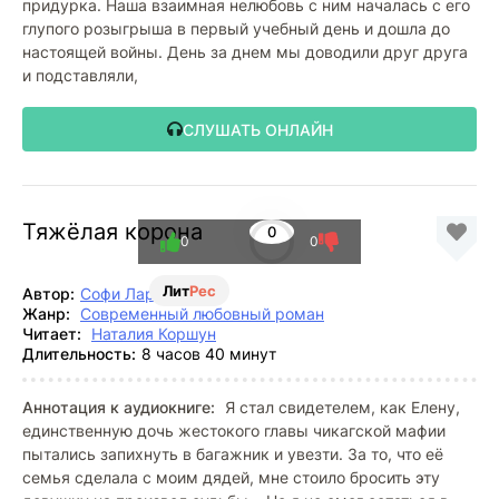
придурка. Наша взаимная нелюбовь с ним началась с его
глупого розыгрыша в первый учебный день и дошла до
настоящей войны. День за днем мы доводили друг друга
и подставляли,
СЛУШАТЬ ОНЛАЙН
Тяжёлая корона
0
0
0
Лит
Рес
Автор:
Софи Ларк
Жанр:
Современный любовный роман
Читает:
Наталия Коршун
Длительность:
8 часов 40 минут
Аннотация к аудиокниге:
Я стал свидетелем, как Елену,
единственную дочь жестокого главы чикагской мафии
пытались запихнуть в багажник и увезти. За то, что её
семья сделала с моим дядей, мне стоило бросить эту