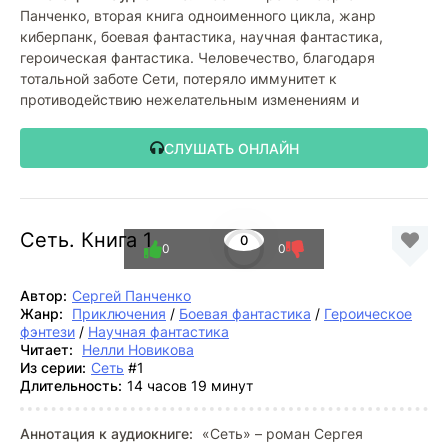
Панченко, вторая книга одноименного цикла, жанр
киберпанк, боевая фантастика, научная фантастика,
героическая фантастика. Человечество, благодаря
тотальной заботе Сети, потеряло иммунитет к
противодействию нежелательным изменениям и
СЛУШАТЬ ОНЛАЙН
Сеть. Книга 1
0
0
0
Автор:
Сергей Панченко
Жанр:
Приключения
/
Боевая фантастика
/
Героическое
фэнтези
/
Научная фантастика
Читает:
Нелли Новикова
Из серии:
Сеть
#1
Длительность:
14 часов 19 минут
Аннотация к аудиокниге:
«Сеть» – роман Сергея