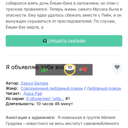
собирался взять дочь Ёнъин-бэка в заложники, но план с
треском провалился. Теперь жизнь самого Мусока была в
опасности. Ему едва удалось сбежать вместе с Пиён, и он
вынужден скрываться от преследователей. По слухам,
Ёнъин-бэк мертв, а
СЛУШАТЬ ОНЛАЙН
Я объявляю тебе войну
10
1
0
Автор:
Дарья Белова
Жанр:
Современный любовный роман
/
Любовный роман
Читает:
Дара Рай
Из серии:
Я объявляют тебе…
#1
Длительность:
10 часов 46 минут
Аннотация к аудиокниге:
Я новенькая в группе Матвея
Градова – известного на весь институт самовлюбленного