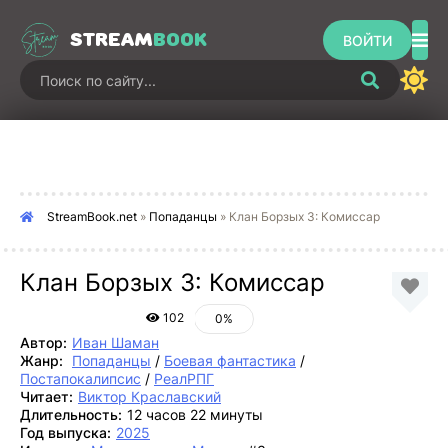
STREAM
BOOK
ВОЙТИ
StreamBook.net
»
Попаданцы
» Клан Борзых 3: Комиссар
Клан Борзых 3: Комиссар
102
0%
Автор:
Иван Шаман
Жанр:
Попаданцы
/
Боевая фантастика
/
Постапокалипсис
/
РеалРПГ
Читает:
Виктор Краславский
Длительность:
12 часов 22 минуты
Год выпуска:
2025