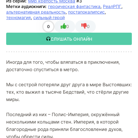
Из серии:
Мир крепость Москва
#3
Метки аудиокниги:
героическая фантастика
,
РеалРПГ
,
альтернативная реальность
,
постапокалипсис
,
техномагия
,
сильный герой
0
0
0
СЛУШАТЬ ОНЛАЙН
Иногда для того, чтобы вляпаться в приключения,
достаточно спуститься в метро.
Мы с сестрой потеряли друг друга в мире Выстоявших:
тех, кто выжил в тысяче Бедствий, что стёрли другие
миры.
Последний из них – Полис-Империя, окружённый
несколькими кольцами стен. Империя, в которой
благородные рода приняли благословление духов,
чтобы обрести силы.