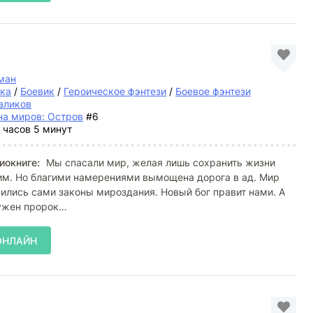
ман
ка
/
Боевик
/
Героическое фэнтези
/
Боевое фэнтези
аликов
на миров: Остров
#6
 часов 5 минут
иокниге:
Мы спасали мир, желая лишь сохранить жизни
им. Но благими намерениями вымощена дорога в ад. Мир
ились сами законы мироздания. Новый бог правит нами. А
ужен пророк…
ОНЛАЙН