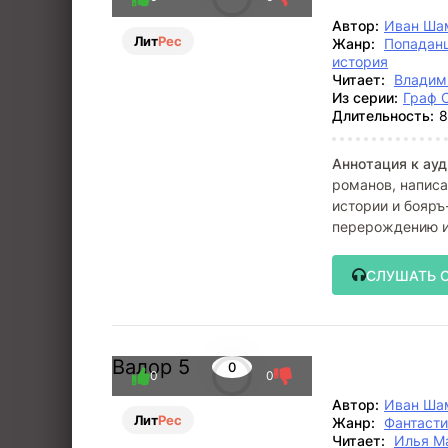
Автор:
Иван Ша
Лит
Рес
Жанр:
Попадан
история
Читает:
Владим
Из серии:
Граф 
Длительность:
8
Аннотация к ауд
романов, написа
истории и бояръ
перерождению и 
прошлой
СЛУШАТЬ 
Валор 5
0
0
0
Автор:
Иван Ша
Лит
Рес
Жанр:
Фантасти
Читает:
Илья М