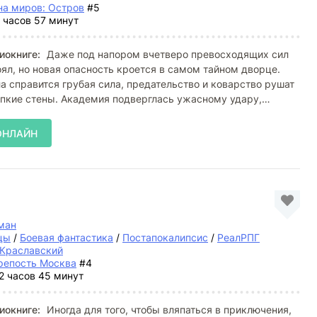
на миров: Остров
#5
 часов 57 минут
иокниге:
Даже под напором вчетверо превосходящих сил
ял, но новая опасность кроется в самом тайном дворце.
ла справится грубая сила, предательство и коварство рушат
пкие стены. Академия подверглась ужасному удару,
ОНЛАЙН
ман
цы
/
Боевая фантастика
/
Постапокалипсис
/
РеалРПГ
 Краславский
репость Москва
#4
2 часов 45 минут
иокниге:
Иногда для того, чтобы вляпаться в приключения,