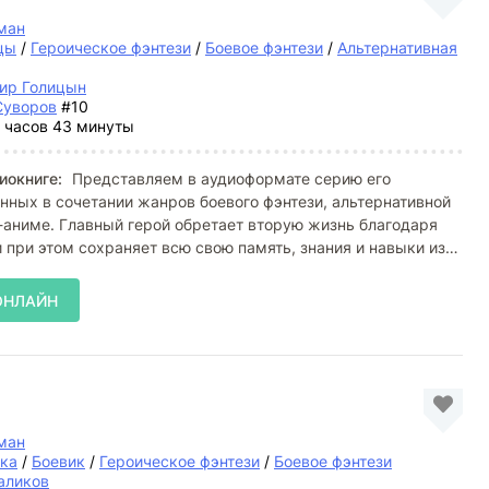
ман
цы
/
Героическое фэнтези
/
Боевое фэнтези
/
Альтернативная
ир Голицын
Суворов
#10
 часов 43 минуты
иокниге:
Представляем в аудиоформате серию его
нных в сочетании жанров боевого фэнтези, альтернативной
-аниме. Главный герой обретает вторую жизнь благодаря
при этом сохраняет всю свою память, знания и навыки из
ОНЛАЙН
ман
ка
/
Боевик
/
Героическое фэнтези
/
Боевое фэнтези
аликов