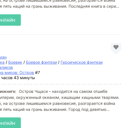
о, на острове лишившемся равновесия, разгорается война
я пять наций на грань выживания. Последняя книга в серии
ОНЛАЙН
ман
ка
/
Боевик
/
Боевое фэнтези
/
Героическое фэнтези
аликов
на миров: Остров
#7
 часов 43 минуты
иокниге:
Остров Чщаси – находится на самом отшибе
мперии, окруженный океаном, кишащим хищными тварями.
о, на острове лишившемся равновесия, разгорается война
я пять наций на грань выживания. Город под девятью
ОНЛАЙН