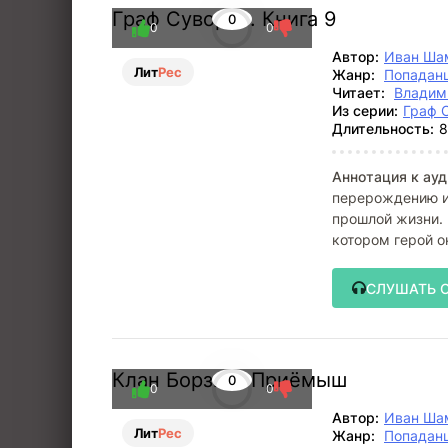
Граф Суворов. Книга 9
0
0
0
Автор:
Иван Ша
Лит
Рес
Жанр:
Попадан
Читает:
Владим
Из серии:
Граф 
Длительность:
8
Аннотация к ауд
перерождению и 
прошлой жизни. 
котором герой о
СЛУШАТЬ 
Клан Борзых: Приёмыш
0
0
0
Автор:
Иван Ша
Лит
Рес
Жанр:
Попадан