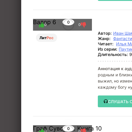
Валор 6
0
0
0
Автор:
Иван Ша
Лит
Рес
Жанр:
Фантасти
Читает:
Илья М
Из серии:
Паути
Длительность:
9
Аннотация к ауд
родным и близк
выжил, но измен
каждому богу н
СЛУШАТЬ 
Граф Суворов. Книга 10
0
0
0