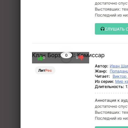
достаточно спус
Выстоявших: тех
Последний из н
СЛУШАТЬ 
Клан Борзых 3: Комиссар
0
0
0
Автор:
Иван Ша
Лит
Рес
Жанр:
Попадан
Читает:
Виктор
Из серии:
Мир к
Длительность:
1
Аннотация к ауд
достаточно спус
Выстоявших: тех
Последний из н