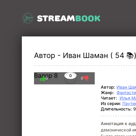
STREAM
BOOK
Автор - Иван Шаман ( 54 📚
Валор 8
0
0
0
Автор:
Иван Ша
Жанр:
Фантасти
Читает:
Илья М
Из серии:
Паути
Длительность:
9
Аннотация к ауд
демонической и