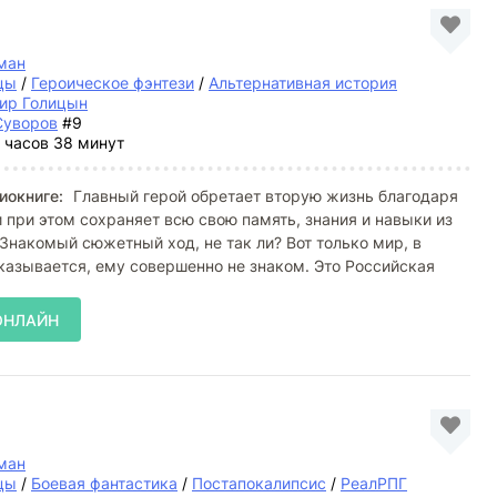
ман
цы
/
Героическое фэнтези
/
Альтернативная история
ир Голицын
Суворов
#9
 часов 38 минут
иокниге:
Главный герой обретает вторую жизнь благодаря
при этом сохраняет всю свою память, знания и навыки из
Знакомый сюжетный ход, не так ли? Вот только мир, в
казывается, ему совершенно не знаком. Это Российская
ОНЛАЙН
ман
цы
/
Боевая фантастика
/
Постапокалипсис
/
РеалРПГ