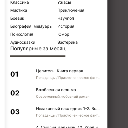
Классика
Ужасы
Мистика
Приключения
Боевик
Научпоп
Биография, мемуары
История
Психология
Юмор
Аудиосказки
Эзотерика
Популярные за месяц
Целитель. Книга первая
Попаданцы / Приключенческое фэнтези / Боевое фэнтези
Влюбленная ведьма
Современный любовный роман
Незаконный наследник 1-2. Вспомнить, кем был. Стать собой. Остаться собой
Попаданцы / Приключенческое фэнтези / Боевое фэнтези / Юмористическое фэнтези
А. Смолин, ведьмак: 10. Край неба