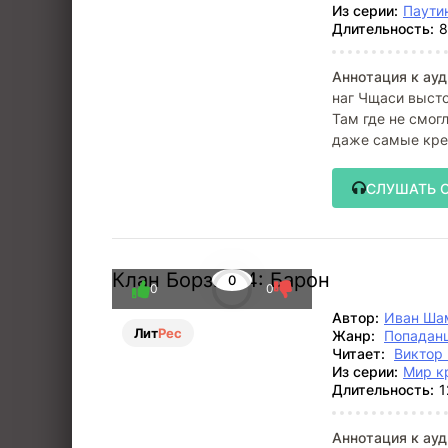
Из серии:
Паути
Длительность:
8
Аннотация к ауд
наг Чщаси высто
Там где не смог
даже самые кре
который
СЛУШАТЬ 
Клан Борзых 4: Барон
0
0
0
Автор:
Иван Ша
Лит
Рес
Жанр:
Попадан
Читает:
Виктор
Из серии:
Мир к
Длительность:
1
Аннотация к ауд