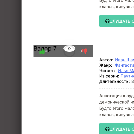
Будто этого мал
кланов, кинувша
Валор и
СЛУШАТЬ 
Валор 7
0
0
0
Автор:
Иван Ша
Жанр:
Фантасти
Читает:
Илья М
Из серии:
Паути
Длительность:
8
Аннотация к ауд
демонической и
Будто этого мал
кланов, кинувша
светилами
СЛУШАТЬ 