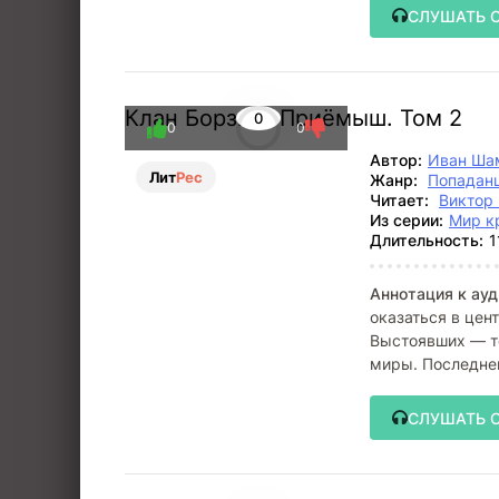
СЛУШАТЬ 
Клан Борзых: Приёмыш. Том 2
0
0
0
Автор:
Иван Ша
Лит
Рес
Жанр:
Попадан
Читает:
Виктор
Из серии:
Мир к
Длительность:
1
Аннотация к ауд
оказаться в цен
Выстоявших — т
миры. Последне
слоями
СЛУШАТЬ 