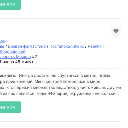
ОНЛАЙН
ман
цы
/
Боевая фантастика
/
Постапокалипсис
/
РеалРПГ
 Краславский
репость Москва
#2
1 часов 45 минут
иокниге:
Иногда достаточно спуститься в метро, чтобы
тре приключений. Мы с сестрой потерялись в мире
ех, кто пережил множество Бедствий, уничтоживших другие
й из них является Полис-Империя, окружённая несколькими
ОНЛАЙН