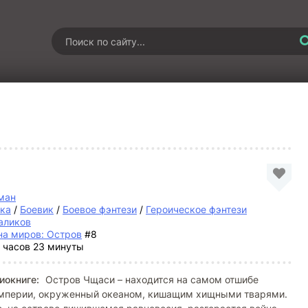
)
ман
ка
/
Боевик
/
Боевое фэнтези
/
Героическое фэнтези
аликов
на миров: Остров
#8
 часов 23 минуты
иокниге:
Остров Чщаси – находится на самом отшибе
мперии, окруженный океаном, кишащим хищными тварями.