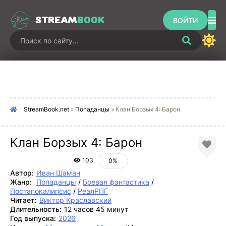
STREAM
BOOK
ВОЙТИ
StreamBook.net
»
Попаданцы
» Клан Борзых 4: Барон
Клан Борзых 4: Барон
103
0%
Автор:
Иван Шаман
Жанр:
Попаданцы
/
Боевая фантастика
/
Постапокалипсис
/
РеалРПГ
Читает:
Виктор Краславский
Длительность:
12 часов 45 минут
Год выпуска:
2026