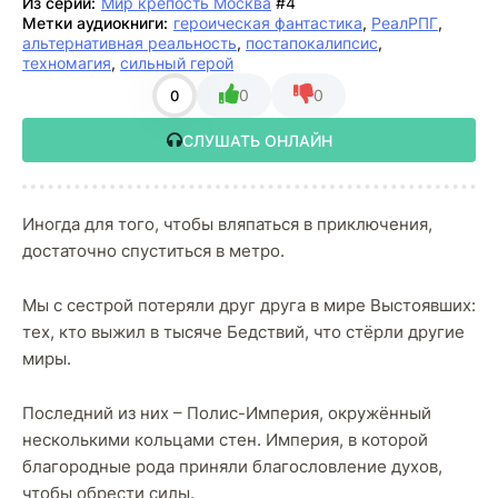
Из серии:
Мир крепость Москва
#4
Метки аудиокниги:
героическая фантастика
,
РеалРПГ
,
альтернативная реальность
,
постапокалипсис
,
техномагия
,
сильный герой
0
0
0
СЛУШАТЬ ОНЛАЙН
Иногда для того, чтобы вляпаться в приключения,
достаточно спуститься в метро.
Мы с сестрой потеряли друг друга в мире Выстоявших:
тех, кто выжил в тысяче Бедствий, что стёрли другие
миры.
Последний из них – Полис-Империя, окружённый
несколькими кольцами стен. Империя, в которой
благородные рода приняли благословление духов,
чтобы обрести силы.