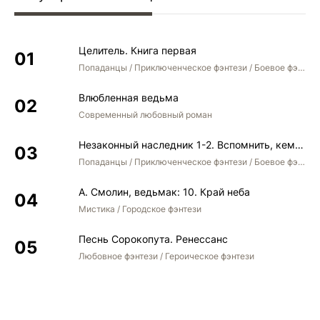
0035-cikl-neizbezhnosti-glava-0035
0036-cikl-neizbezhnosti-glava-0036
Целитель. Книга первая
0037-cikl-neizbezhnosti-glava-0037
Попаданцы / Приключенческое фэнтези / Боевое фэнтези
0038-cikl-neizbezhnosti-glava-0038
Влюбленная ведьма
0039-cikl-neizbezhnosti-glava-0039
Современный любовный роман
0040-cikl-neizbezhnosti-glava-0040
Незаконный наследник 1-2. Вспомнить, кем был. Стать собой. Остаться собой
0041-cikl-neizbezhnosti-glava-0041
Попаданцы / Приключенческое фэнтези / Боевое фэнтези / Юмористическое фэнтези
0042-cikl-neizbezhnosti-glava-0042
А. Смолин, ведьмак: 10. Край неба
0043-cikl-neizbezhnosti-glava-0043
Мистика / Городское фэнтези
0044-cikl-neizbezhnosti-glava-0044
Песнь Сорокопута. Ренессанс
0045-cikl-neizbezhnosti-glava-0045
Любовное фэнтези / Героическое фэнтези
0046-cikl-neizbezhnosti-glava-0046
0047-cikl-neizbezhnosti-glava-0047
0048-cikl-neizbezhnosti-glava-0048