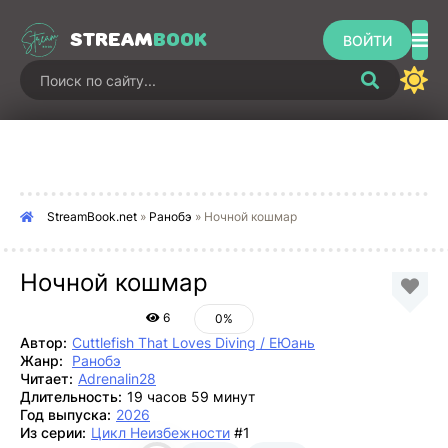
STREAM
BOOK
ВОЙТИ
StreamBook.net
»
Ранобэ
» Ночной кошмар
Ночной кошмар
6
0%
Автор:
Cuttlefish That Loves Diving / ЕЮань
Жанр:
Ранобэ
Читает:
Adrenalin28
Длительность:
19 часов 59 минут
Год выпуска:
2026
Из серии:
Цикл Неизбежности
#1