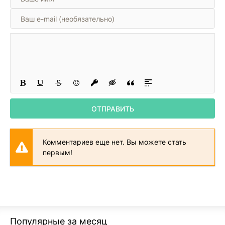
0022-cikl-neizbezhnosti-glava-0022
0023-cikl-neizbezhnosti-glava-0023
0024-cikl-neizbezhnosti-glava-0024
0025-cikl-neizbezhnosti-glava-0025
0026-cikl-neizbezhnosti-glava-0026
0027-cikl-neizbezhnosti-glava-0027
ОТПРАВИТЬ
0028-cikl-neizbezhnosti-glava-0028
0029-cikl-neizbezhnosti-glava-0029
Комментариев еще нет. Вы можете стать
0030-cikl-neizbezhnosti-glava-0030
первым!
0031-cikl-neizbezhnosti-glava-0031
0032-cikl-neizbezhnosti-glava-0032
0033-cikl-neizbezhnosti-glava-0033
0034-cikl-neizbezhnosti-glava-0034
Популярные за месяц