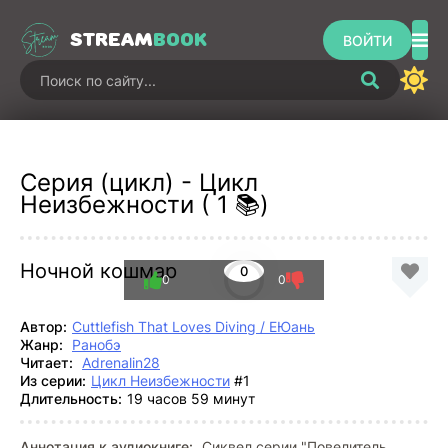
STREAM
BOOK
ВОЙТИ
Серия (цикл) - Цикл
Неизбежности ( 1 📚)
Ночной кошмар
0
0
0
Автор:
Cuttlefish That Loves Diving / ЕЮань
Жанр:
Ранобэ
Читает:
Adrenalin28
Из серии:
Цикл Неизбежности
#1
Длительность:
19 часов 59 минут
Аннотация к аудиокниге:
Сиквел серии "Повелитель