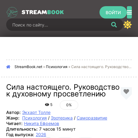
STREAM
BOOK
ВОЙТИ
StreamBook.net
»
Психология
» Сила настоящего. Руководство к духовному просветлению
Сила настоящего. Руководство
к духовному просветлению
5
0%
Автор:
Экхарт Толле
Жанр:
Психология
/
Эзотерика
/
Саморазвитие
Читает:
Никита Ефремов
Длительность:
7 часов 15 минут
Год выпуска:
2026