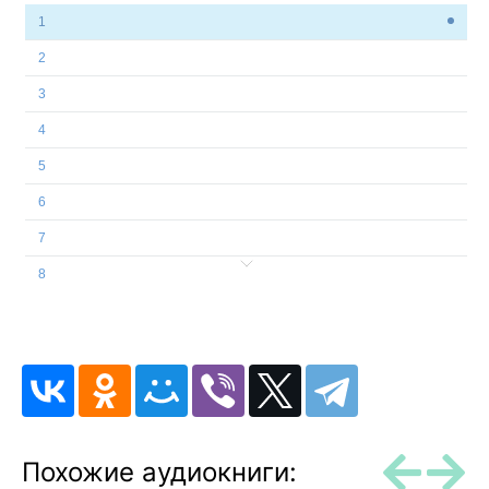
1
2
3
4
5
6
7
8
9
10
11
Похожие аудиокниги: