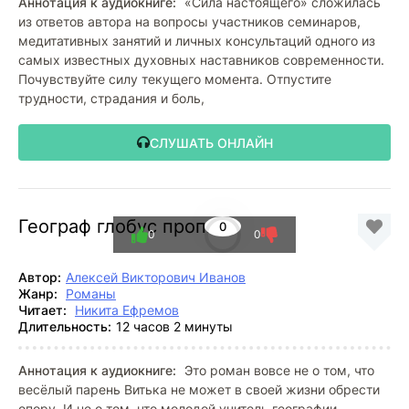
Аннотация к аудиокниге:
«Сила настоящего» сложилась
из ответов автора на вопросы участников семинаров,
медитативных занятий и личных консультаций одного из
самых известных духовных наставников современности.
Почувствуйте силу текущего момента. Отпустите
трудности, страдания и боль,
СЛУШАТЬ ОНЛАЙН
Географ глобус пропил
0
0
0
Автор:
Алексей Викторович Иванов
Жанр:
Романы
Читает:
Никита Ефремов
Длительность:
12 часов 2 минуты
Аннотация к аудиокниге:
Это роман вовсе не о том, что
весёлый парень Витька не может в своей жизни обрести
опору. И не о том, что молодой учитель географии