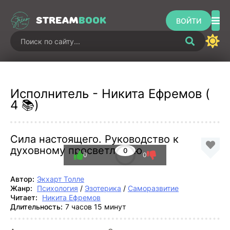
STREAM
BOOK
ВОЙТИ
Исполнитель - Никита Ефремов (
4 📚)
Сила настоящего. Руководство к
духовному просветлению
0
0
0
Автор:
Экхарт Толле
Жанр:
Психология
/
Эзотерика
/
Саморазвитие
Читает:
Никита Ефремов
Длительность:
7 часов 15 минут