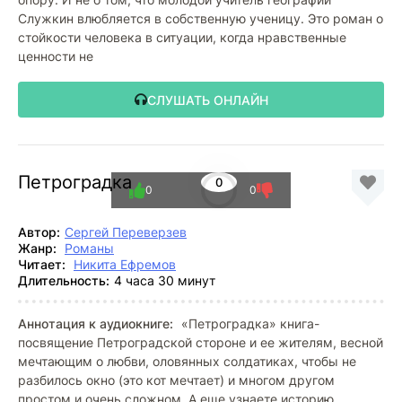
Служкин влюбляется в собственную ученицу. Это роман о
стойкости человека в ситуации, когда нравственные
ценности не
СЛУШАТЬ ОНЛАЙН
Петроградка
0
0
0
Автор:
Сергей Переверзев
Жанр:
Романы
Читает:
Никита Ефремов
Длительность:
4 часа 30 минут
Аннотация к аудиокниге:
«Петроградка» книга-
посвящение Петроградской стороне и ее жителям, весной
мечтающим о любви, оловянных солдатиках, чтобы не
разбилось окно (это кот мечтает) и многом другом
простом и очень сложном. А еще узнаете историю