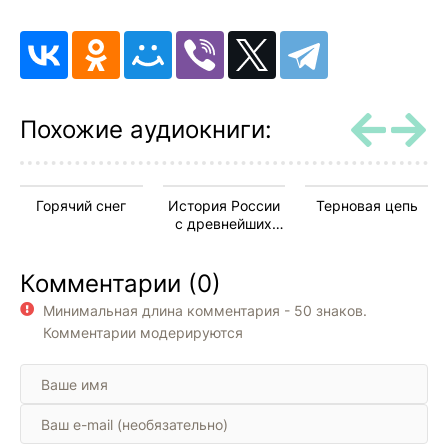
10
11
12
13
Похожие аудиокниги:
14
15
Горячий снег
История России
Терновая цепь
16
с древнейших
времен. Книга-1.
17
Том 1 и 2
Комментарии (0)
18
Минимальная длина комментария - 50 знаков.
19
Комментарии модерируются
20
21
22
23