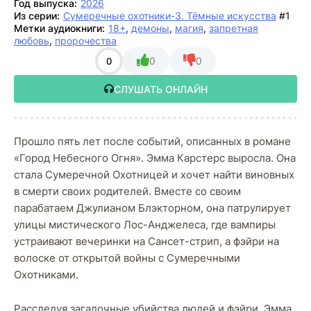
Год выпуска:
2026
Из серии:
Сумеречные охотники-3. Тёмные искусства
#1
Метки аудиокниги:
18+
,
демоны
,
магия
,
запретная
любовь
,
пророчества
0
0
0
СЛУШАТЬ ОНЛАЙН
Прошло пять лет после событий, описанных в романе
«Город Небесного Огня». Эмма Карстерс выросла. Она
стала Сумеречной Охотницей и хочет найти виновных
в смерти своих родителей. Вместе со своим
парабатаем Джулианом Блэкторном, она патрулирует
улицы мистического Лос-Анджелеса, где вампиры
устраивают вечеринки на Сансет-стрип, а фэйри на
волоске от открытой войны с Сумеречными
Охотниками.
Расследуя загадочные убийства людей и фэйри, Эмма