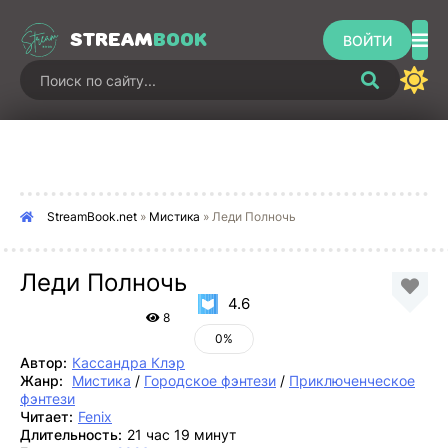
STREAM
BOOK
ВОЙТИ
StreamBook.net
»
Мистика
» Леди Полночь
Леди Полночь
4.6
8
0%
Автор:
Кассандра Клэр
Жанр:
Мистика
/
Городское фэнтези
/
Приключенческое
фэнтези
Читает:
Fenix
Длительность:
21 час 19 минут