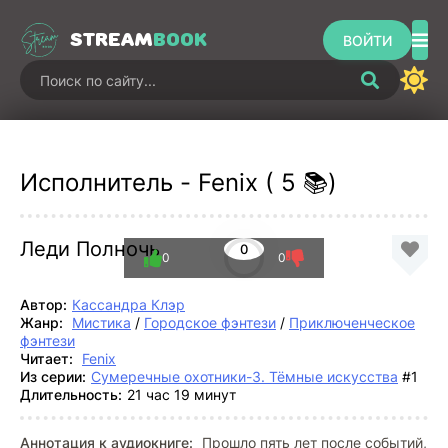
STREAM
BOOK
ВОЙТИ
Исполнитель - Fenix ( 5 📚)
Леди Полночь
0
0
0
Автор:
Кассандра Клэр
Жанр:
Мистика
/
Городское фэнтези
/
Приключенческое
фэнтези
Читает:
Fenix
Из серии:
Сумеречные охотники-3. Тёмные искусства
#1
Длительность:
21 час 19 минут
Аннотация к аудиокниге:
Прошло пять лет после событий,