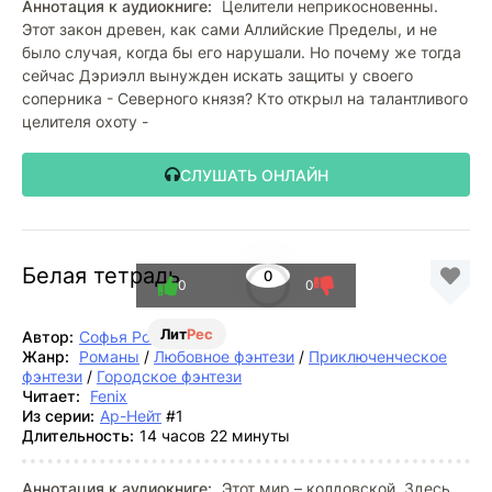
Аннотация к аудиокниге:
Целители неприкосновенны.
Этот закон древен, как сами Аллийские Пределы, и не
было случая, когда бы его нарушали. Но почему же тогда
сейчас Дэриэлл вынужден искать защиты у своего
соперника - Северного князя? Кто открыл на талантливого
целителя охоту -
СЛУШАТЬ ОНЛАЙН
Белая тетрадь
0
0
0
Лит
Рес
Автор:
Софья Ролдугина
Жанр:
Романы
/
Любовное фэнтези
/
Приключенческое
фэнтези
/
Городское фэнтези
Читает:
Fenix
Из серии:
Ар-Нейт
#1
Длительность:
14 часов 22 минуты
Аннотация к аудиокниге:
Этот мир – колдовской. Здесь