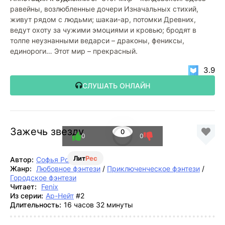
равейны, возлюбленные дочери Изначальных стихий,
живут рядом с людьми; шакаи-ар, потомки Древних,
ведут охоту за чужими эмоциями и кровью; бродят в
толпе неузнанными ведарси – драконы, фениксы,
единороги… Этот мир – прекрасный.
3.9
СЛУШАТЬ ОНЛАЙН
Зажечь звезду
0
0
0
Лит
Рес
Автор:
Софья Ролдугина
Жанр:
Любовное фэнтези
/
Приключенческое фэнтези
/
Городское фэнтези
Читает:
Fenix
Из серии:
Ар-Нейт
#2
Длительность:
16 часов 32 минуты