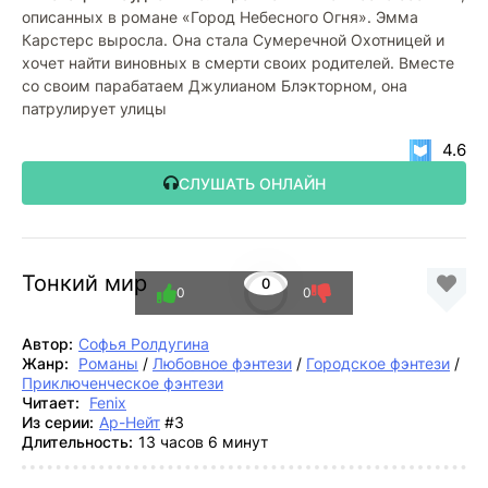
описанных в романе «Город Небесного Огня». Эмма
Карстерс выросла. Она стала Сумеречной Охотницей и
хочет найти виновных в смерти своих родителей. Вместе
со своим парабатаем Джулианом Блэкторном, она
патрулирует улицы
4.6
СЛУШАТЬ ОНЛАЙН
Тонкий мир
0
0
0
Автор:
Софья Ролдугина
Жанр:
Романы
/
Любовное фэнтези
/
Городское фэнтези
/
Приключенческое фэнтези
Читает:
Fenix
Из серии:
Ар-Нейт
#3
Длительность:
13 часов 6 минут