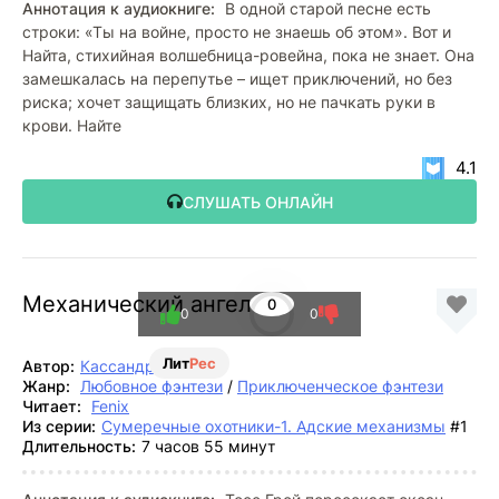
Аннотация к аудиокниге:
В одной старой песне есть
строки: «Ты на войне, просто не знаешь об этом». Вот и
Найта, стихийная волшебница-ровейна, пока не знает. Она
замешкалась на перепутье – ищет приключений, но без
риска; хочет защищать близких, но не пачкать руки в
крови. Найте
4.1
СЛУШАТЬ ОНЛАЙН
Механический ангел
0
0
0
Лит
Рес
Автор:
Кассандра Клэр
Жанр:
Любовное фэнтези
/
Приключенческое фэнтези
Читает:
Fenix
Из серии:
Сумеречные охотники-1. Адские механизмы
#1
Длительность:
7 часов 55 минут