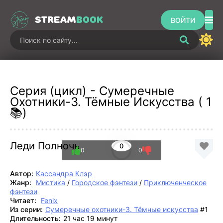
STREAM
BOOK
ВОЙТИ
Серия (цикл) - Сумеречные
Охотники-3. Тёмные Искусства ( 1
📚)
Леди Полночь
0
0
0
Автор:
Кассандра Клэр
Жанр:
Мистика
/
Городское фэнтези
/
Приключенческое
фэнтези
Читает:
Fenix
Из серии:
Сумеречные охотники-3. Тёмные искусства
#1
Длительность:
21 час 19 минут