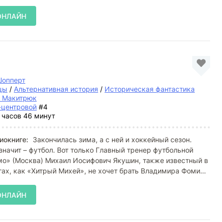
ОНЛАЙН
Шопперт
цы
/
Альтернативная история
/
Историческая фантастика
й Макитрюк
-центровой
#4
 часов 46 минут
иокниге:
Закончилась зима, а с ней и хоккейный сезон.
 значит – футбол. Вот только Главный тренер футбольной
о» (Москва) Михаил Иосифович Якушин, также известный в
ах, как «Хитрый Михей», не хочет брать Владимира Фомина
ОНЛАЙН