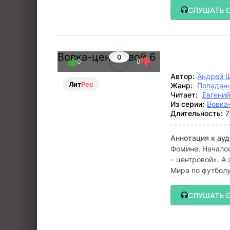
СЛУШАТЬ 
Вовка-центровой 6
0
0
0
Автор:
Андрей 
Лит
Рес
Жанр:
Попадан
Читает:
Евгени
Из серии:
Вовка
Длительность:
7
Аннотация к ауд
Фомине. Началос
– центровой». А
Мира по футболу
СЛУШАТЬ 