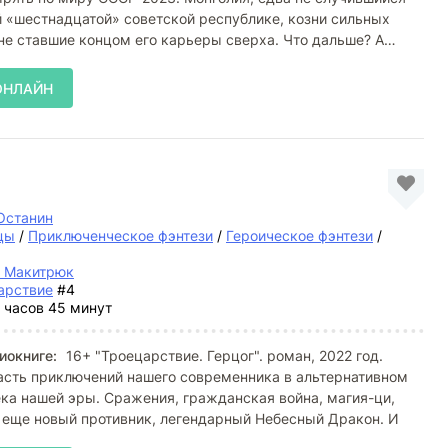
й «шестнадцатой» советской республике, козни сильных
 не ставшие концом его карьеры сверха. Что дальше? А
ОНЛАЙН
Останин
цы
/
Приключенческое фэнтези
/
Героическое фэнтези
/
й Макитрюк
арствие
#4
 часов 45 минут
иокниге:
16+ "Троецарствие. Герцог". роман, 2022 год.
сть приключений нашего современника в альтернативном
ека нашей эры. Сражения, гражданская война, магия-ци,
 еще новый противник, легендарный Небесный Дракон. И