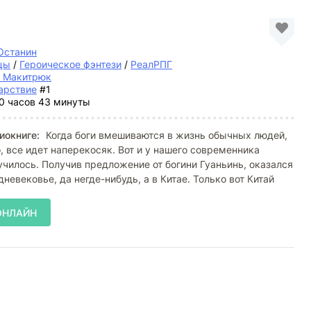
Останин
цы
/
Героическое фэнтези
/
РеалРПГ
й Макитрюк
арствие
#1
0 часов 43 минуты
иокниге:
Когда боги вмешиваются в жизнь обычных людей,
о, все идет наперекосяк. Вот и у нашего современника
училось. Получив предложение от богини Гуаньинь, оказался
невековье, да негде-нибудь, а в Китае. Только вот Китай
ОНЛАЙН