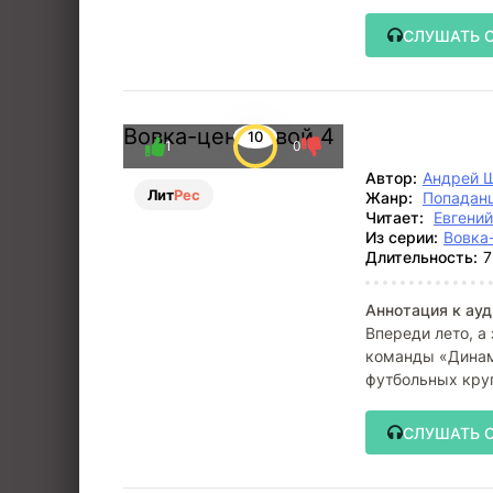
познакомился с
СЛУШАТЬ 
Вовка-центровой 4
10
1
0
Автор:
Андрей 
Лит
Рес
Жанр:
Попадан
Читает:
Евгени
Из серии:
Вовка
Длительность:
7
Аннотация к ауд
Впереди лето, а
команды «Динам
футбольных круг
в
СЛУШАТЬ 