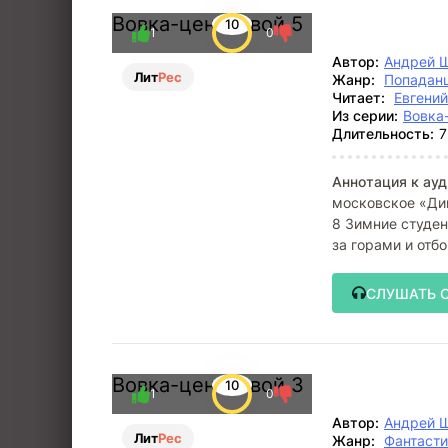
Вовка-центровой 5
10
1
0
Автор:
Андрей 
Лит
Рес
Жанр:
Попадан
Читает:
Евгени
Из серии:
Вовка
Длительность:
7
Аннотация к ауд
московское «Дин
8 Зимние студен
за горами и отб
СЛУШАТЬ 
Вовка-центровой 3
10
1
0
Автор:
Андрей 
Лит
Рес
Жанр:
Фантасти