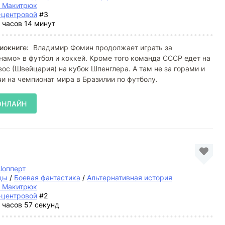
й Макитрюк
-центровой
#3
 часов 14 минут
иокниге:
Владимир Фомин продолжает играть за
амо» в футбол и хоккей. Кроме того команда СССР едет на
ос (Швейцария) на кубок Шпенглера. А там не за горами и
и на чемпионат мира в Бразилии по футболу.
ОНЛАЙН
Шопперт
цы
/
Боевая фантастика
/
Альтернативная история
й Макитрюк
-центровой
#2
 часов 57 секунд