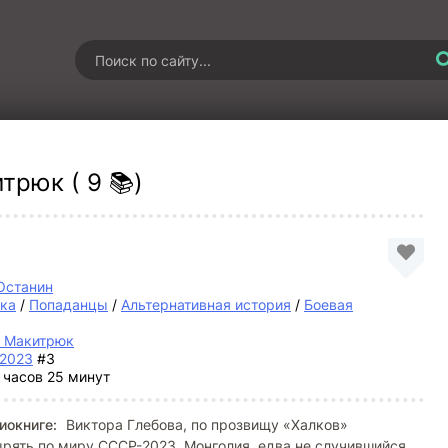
трюк ( 9 📚)
Останин
ка
/
Попаданцы
/
Альтернативная история
/
Боевая
й Макитрюк
2023
#3
 часов 25 минут
иокниге:
Виктора Глебова, по прозвищу «Халков»
рять по миру СССР-2023. Монголия, едва не случившийся