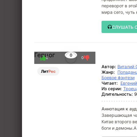
переворот в это
мира сего, чуть
дальше – еще
СЛУШАТЬ 
Герцог
0
0
0
Автор:
Виталий 
Лит
Рес
Жанр:
Попадан
Боевое фэнтези
Читает:
Евгени
Из серии:
Троец
Длительность:
9
Аннотация к ауд
Завершающая ча
Китае второго в
боги и демоны.А