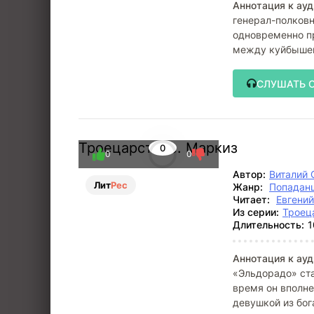
Аннотация к ауд
генерал-полков
одновременно п
между куйбышев
глаза ему
СЛУШАТЬ 
Троецарствие. Маркиз
0
0
0
Автор:
Виталий 
Лит
Рес
Жанр:
Попадан
Читает:
Евгени
Из серии:
Троец
Длительность:
1
Аннотация к ауд
«Эльдорадо» ста
время он вполне
девушкой из бог