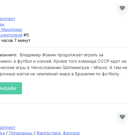
Шопперт
цы
й Макитрюк
-центровой
#5
 часов 7 минут
иокниге:
Владимир Фомин продолжает играть за
амо» в футбол и хоккей. Кроме того команда СССР едет на
ческие игры в Чехословакию (Шплинегрув – Млын). А там не
орочные матчи на чемпионат мира в Бразилии по футболу.
ОНЛАЙН
Шопперт
ка
/
Попаданцы
/
Фантастика, фэнтези