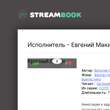
STREAM
BOOK
Исполнитель - Евгений Маки
Красный Барон
0
0
0
Автор:
Виталий 
Жанр:
Фантасти
фантастика
Читает:
Евгени
Из серии:
СССР-
Длительность:
7
Аннотация к ауд
продолжает швы