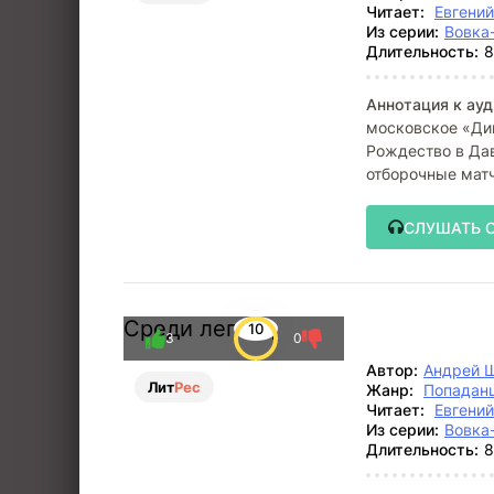
Читает:
Евгени
Из серии:
Вовка
Длительность:
8
Аннотация к ауд
московское «Дин
Рождество в Дав
отборочные матч
СЛУШАТЬ 
Среди легенд
10
3
0
Автор:
Андрей 
Лит
Рес
Жанр:
Попадан
Читает:
Евгени
Из серии:
Вовка
Длительность:
8