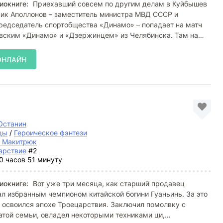
иокниге:
Приехавший совсем по другим делам в Куйбышев
ник Аполлонов – заместитель министра МВД СССР и
редседатель спортобщества «Динамо» – попадает на матч
ским «Динамо» и «Дзержинцем» из Челябинска. Там на
ОНЛАЙН
Останин
цы
/
Героическое фэнтези
й Макитрюк
арствие
#2
0 часов 51 минуту
иокниге:
Вот уже три месяца, как старший продавец
л избранным чемпионом китайской богини Гуаньинь. За это
 освоился эпохе Троецарствия. Заключил помолвку с
атой семьи, овладел некоторыми техниками ци,