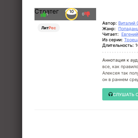
Стратег
10
1
0
Автор:
Виталий 
Лит
Рес
Жанр:
Попадан
Читает:
Евгени
Из серии:
Троец
Длительность:
1
Аннотация к ауд
все, как правил
Алексея так пол
он в раннем сред
СЛУШАТЬ 