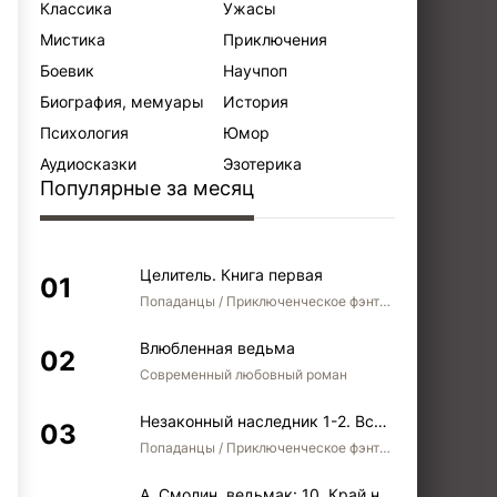
Классика
Ужасы
Мистика
Приключения
Боевик
Научпоп
Биография, мемуары
История
Психология
Юмор
Аудиосказки
Эзотерика
Популярные за месяц
Целитель. Книга первая
Попаданцы / Приключенческое фэнтези / Боевое фэнтези
Влюбленная ведьма
Современный любовный роман
Незаконный наследник 1-2. Вспомнить, кем был. Стать собой. Остаться собой
Попаданцы / Приключенческое фэнтези / Боевое фэнтези / Юмористическое фэнтези
А. Смолин, ведьмак: 10. Край неба