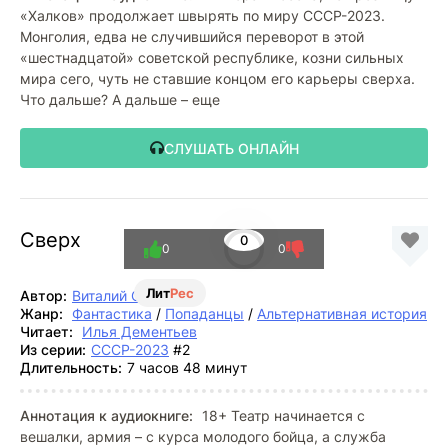
«Халков» продолжает швырять по миру СССР-2023.
Монголия, едва не случившийся переворот в этой
«шестнадцатой» советской республике, козни сильных
мира сего, чуть не ставшие концом его карьеры сверха.
Что дальше? А дальше – еще
СЛУШАТЬ ОНЛАЙН
Сверх
0
0
0
Лит
Рес
Автор:
Виталий Останин
Жанр:
Фантастика
/
Попаданцы
/
Альтернативная история
Читает:
Илья Дементьев
Из серии:
СССР-2023
#2
Длительность:
7 часов 48 минут
Аннотация к аудиокниге:
18+ Театр начинается с
вешалки, армия – с курса молодого бойца, а служба