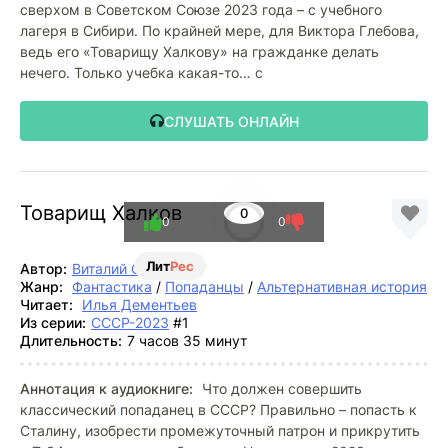
сверхом в Советском Союзе 2023 года – с учебного
лагеря в Сибири. По крайней мере, для Виктора Глебова,
ведь его «Товарищу Халкову» на гражданке делать
нечего. Только учебка какая-то… с
СЛУШАТЬ ОНЛАЙН
Товарищ Халков
0
0
0
Лит
Рес
Автор:
Виталий Останин
Жанр:
Фантастика
/
Попаданцы
/
Альтернативная история
Читает:
Илья Дементьев
Из серии:
СССР-2023
#1
Длительность:
7 часов 35 минут
Аннотация к аудиокниге:
Что должен совершить
классический попаданец в СССР? Правильно – попасть к
Сталину, изобрести промежуточный патрон и прикрутить