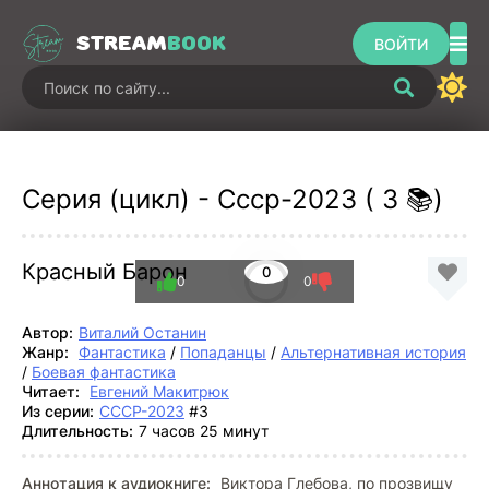
STREAM
BOOK
ВОЙТИ
Серия (цикл) - Ссср-2023 ( 3 📚)
Красный Барон
0
0
0
Автор:
Виталий Останин
Жанр:
Фантастика
/
Попаданцы
/
Альтернативная история
/
Боевая фантастика
Читает:
Евгений Макитрюк
Из серии:
СССР-2023
#3
Длительность:
7 часов 25 минут
Аннотация к аудиокниге:
Виктора Глебова, по прозвищу