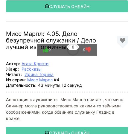
СЛУШАТЬ ОНЛАЙН
Мисс Марпл: 4.05. Дело
безупречной служанки / Дело
лучшей из горничных
0
0
0
Автор:
Агата Кристи
Жанр:
Рассказы
Читает:
Ирина Торина
Из серии:
Мисс Марпл
#4
Длительность:
43 минуты 12 секунд
Аннотация к аудиокниге:
Мисс Марпл считает, что мисс
Скиннер могла руководствоваться какими-то тайными
соображениями, когда обвинила служанку Глэдис в
краже.
СЛУШАТЬ ОНЛАЙН