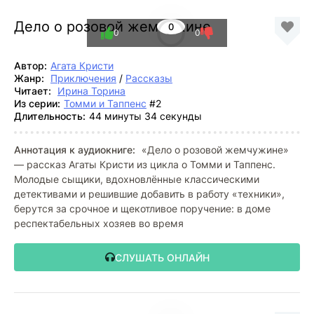
Дело о розовой жемчужине
0
0
0
Автор:
Агата Кристи
Жанр:
Приключения
/
Рассказы
Читает:
Ирина Торина
Из серии:
Томми и Таппенс
#2
Длительность:
44 минуты 34 секунды
Аннотация к аудиокниге:
«Дело о розовой жемчужине»
— рассказ Агаты Кристи из цикла о Томми и Таппенс.
Молодые сыщики, вдохновлённые классическими
детективами и решившие добавить в работу «техники»,
берутся за срочное и щекотливое поручение: в доме
респектабельных хозяев во время
СЛУШАТЬ ОНЛАЙН