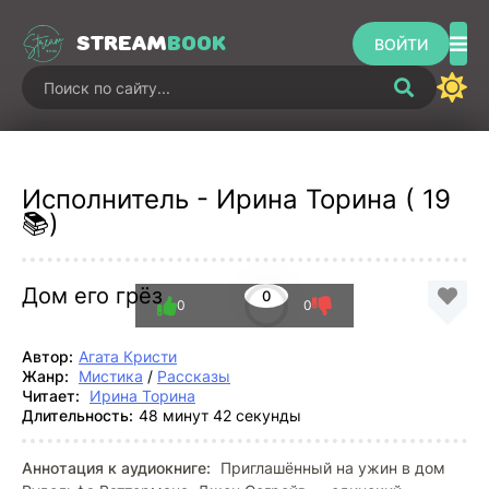
STREAM
BOOK
ВОЙТИ
Исполнитель - Ирина Торина ( 19
📚)
Дом его грёз
0
0
0
Автор:
Агата Кристи
Жанр:
Мистика
/
Рассказы
Читает:
Ирина Торина
Длительность:
48 минут 42 секунды
Аннотация к аудиокниге:
Приглашённый на ужин в дом