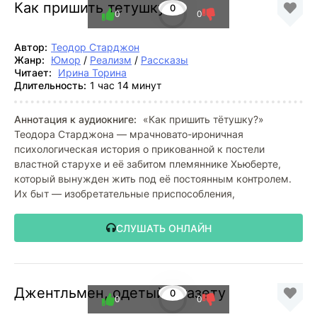
Как пришить тетушку
0
0
0
Автор:
Теодор Старджон
Жанр:
Юмор
/
Реализм
/
Рассказы
Читает:
Ирина Торина
Длительность:
1 час 14 минут
Аннотация к аудиокниге:
«Как пришить тётушку?»
Теодора Старджона — мрачновато-ироничная
психологическая история о прикованной к постели
властной старухе и её забитом племяннике Хьюберте,
который вынужден жить под её постоянным контролем.
Их быт — изобретательные приспособления,
СЛУШАТЬ ОНЛАЙН
Джентльмен, одетый в газету
0
0
0