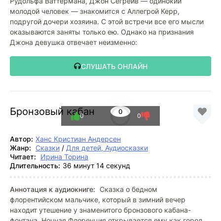
Рудольфа Ваттермана, Джон Сегрейв — одинокий
молодой человек — знакомится с Аллегрой Керр,
подругой дочери хозяина. С этой встречи все его мысли
оказываются заняты только ею. Однако на признания
Джона девушка отвечает неизменно:
СЛУШАТЬ ОНЛАЙН
Бронзовый кабан
0
0
0
Автор:
Ханс Кристиан Андерсен
Жанр:
Сказки
/
Для детей, Аудиосказки
Читает:
Ирина Торина
Длительность:
36 минут 14 секунд
Аннотация к аудиокниге:
Сказка о бедном
флорентийском мальчике, который в зимний вечер
находит утешение у знаменитого бронзового кабана-
фонтана. Ночная Флоренция открывается ему как город,