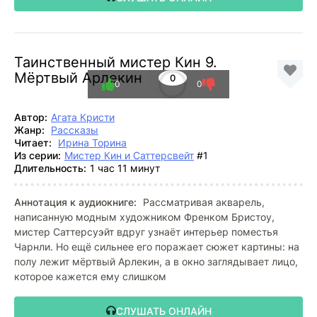
Таинственный мистер Кин 9.
Мёртвый Арлекин
0
0
0
Автор:
Агата Кристи
Жанр:
Рассказы
Читает:
Ирина Торина
Из серии:
Мистер Кин и Саттерсвейт
#1
Длительность:
1 час 11 минут
Аннотация к аудиокниге:
Рассматривая акварель,
написанную модным художником Френком Бристоу,
мистер Саттерсуэйт вдруг узнаёт интерьер поместья
Чарнли. Но ещё сильнее его поражает сюжет картины: на
полу лежит мёртвый Арлекин, а в окно заглядывает лицо,
которое кажется ему слишком
СЛУШАТЬ ОНЛАЙН