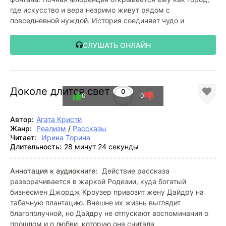
где искусство и вера незримо живут рядом с
повседневной нуждой. История соединяет чудо и
СЛУШАТЬ ОНЛАЙН
Доколе длится свет
0
0
0
Автор:
Агата Кристи
Жанр:
Реализм
/
Рассказы
Читает:
Ирина Торина
Длительность:
28 минут 24 секунды
Аннотация к аудиокниге:
Действие рассказа
разворачивается в жаркой Родезии, куда богатый
бизнесмен Джордж Кроузер привозит жену Дайдру на
табачную плантацию. Внешне их жизнь выглядит
благополучной, но Дайдру не отпускают воспоминания о
прошлом и о любви, которую она считала