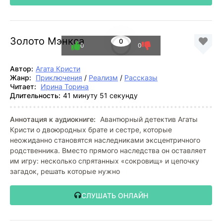
Золото Мэнкса
0
0
0
Автор:
Агата Кристи
Жанр:
Приключения
/
Реализм
/
Рассказы
Читает:
Ирина Торина
Длительность:
41 минуту 51 секунду
Аннотация к аудиокниге:
Авантюрный детектив Агаты
Кристи о двоюродных брате и сестре, которые
неожиданно становятся наследниками эксцентричного
родственника. Вместо прямого наследства он оставляет
им игру: несколько спрятанных «сокровищ» и цепочку
загадок, решать которые нужно
СЛУШАТЬ ОНЛАЙН