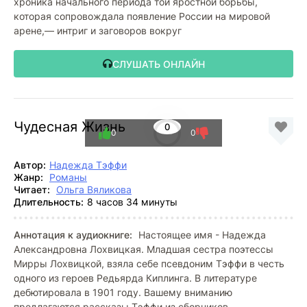
хроника начального периода той яростной борьбы,
которая сопровождала появление России на мировой
арене,— интриг и заговоров вокруг
СЛУШАТЬ ОНЛАЙН
Чудесная Жизнь
0
0
0
Автор:
Надежда Тэффи
Жанр:
Романы
Читает:
Ольга Вяликова
Длительность:
8 часов 34 минуты
Аннотация к аудиокниге:
Настоящее имя - Надежда
Александровна Лохвицкая. Младшая сестра поэтессы
Мирры Лохвицкой, взяла себе псевдоним Тэффи в честь
одного из героев Редьярда Киплинга. В литературе
дебютировала в 1901 году. Вашему вниманию
предлагаются рассказы Тэффи из сборников