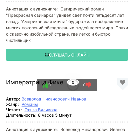
Аннотация к аудиокниге:
Сатирический роман
"Прекрасная свинарка" увидел свет почти пятьдесят лет
назад. "Американская мечта" будоражила воображение
многих поколений обездоленных людей всего мира. Слухи
о сказочно изобильной стране, где легко и быстро
чистильщик
СЛУШАТЬ ОНЛАЙН
Императрица Фике
0
0
0
Автор:
Всеволод Никанорович Иванов
Жанр:
Романы
Читает:
Ольга Вяликова
Длительность:
8 часов 5 минут
Аннотация к аудиокниге:
Всеволод Никанорович Иванов