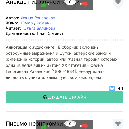
Анекдот из личной жизни
0
0
0
Автор:
Фаина Раневская
Жанр:
Юмор
/
Романы
Читает:
Ольга Вяликова
Длительность:
1 час 5 минут
Аннотация к аудиокниге:
В сборник включены
остроумные выражения и шутки, актерские байки и
житейские истории, автор или главная героиня которых
одна из величайших актрис XX столетия – Фаина
Георгиевна Раневская [1896–1984]. Незаурядная
личность с удивительным чувством юмора, она
4.1
СЛУШАТЬ ОНЛАЙН
Письмо незнакомки
0
0
0