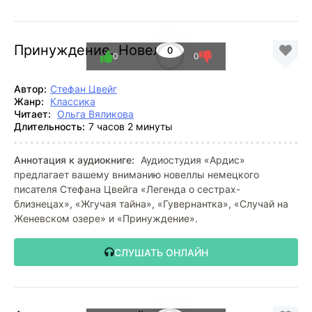
Принуждение. Новеллы
0
0
0
Автор:
Стефан Цвейг
Жанр:
Классика
Читает:
Ольга Вяликова
Длительность:
7 часов 2 минуты
Аннотация к аудиокниге:
Аудиостудия «Ардис»
предлагает вашему вниманию новеллы немецкого
писателя Стефана Цвейга «Легенда о сестрах-
близнецах», «Жгучая тайна», «Гувернантка», «Случай на
Женевском озере» и «Принуждение».
СЛУШАТЬ ОНЛАЙН