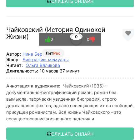
СЛУШАТЬ ОНЛАЙН
Чайковский (История Одинокой
Жизни)
0
0
0
Лит
Рес
Автор:
Нина Берберова
Жанр:
Биографии, мемуары
Читает:
Ольга Вяликова
Длительность:
10 часов 37 минут
Аннотация к аудиокниге:
Чайковский (1936) -
документально-биографический роман, роман без
вымысла, творчески увиденная биография, строго
держащаяся фактов, однако освещающая их со свободой,
присущей романистам. Вся жизнь Чайковского - это
сосуществование жизненного падения и
СЛУШАТЬ ОНЛАЙН