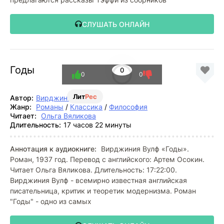
СЛУШАТЬ ОНЛАЙН
Годы
0
0
0
Лит
Рес
Автор:
Вирджиния Вулф
Жанр:
Романы
/
Классика
/
Философия
Читает:
Ольга Вяликова
Длительность:
17 часов 22 минуты
Аннотация к аудиокниге:
Вирджиния Вулф «Годы».
Роман, 1937 год. Перевод с английского: Артем Осокин.
Читает Ольга Вяликова. Длительность: 17:22:00.
Вирджиния Вулф - всемирно известная английская
писательница, критик и теоретик модернизма. Роман
"Годы" - одно из самых