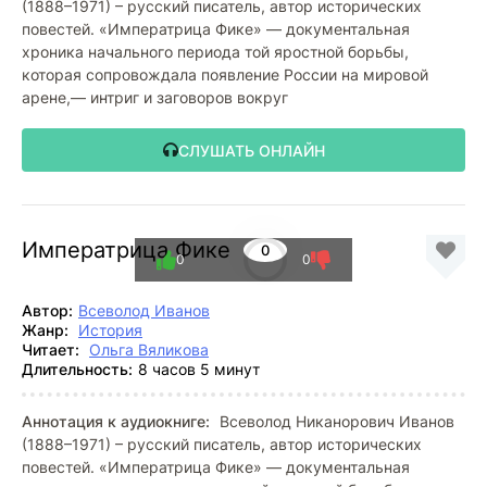
(1888–1971) – русский писатель, автор исторических
повестей. «Императрица Фике» — документальная
хроника начального периода той яростной борьбы,
которая сопровождала появление России на мировой
арене,— интриг и заговоров вокруг
СЛУШАТЬ ОНЛАЙН
Императрица Фике
0
0
0
Автор:
Всеволод Иванов
Жанр:
История
Читает:
Ольга Вяликова
Длительность:
8 часов 5 минут
Аннотация к аудиокниге:
Всеволод Никанорович Иванов
(1888–1971) – русский писатель, автор исторических
повестей. «Императрица Фике» — документальная