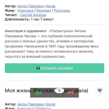
Автор:
Антон Павлович Чехов
Жанр:
Классика
/
Реализм
/
Рассказы
Читает:
Сергей Антипов
Длительность:
1 час 7 минут
Аннотация к аудиокниге:
«Попрыгунья» Антона
Павловича Чехова — это глубокий психологический
рассказ о ложных ценностях, эгоизме и запоздалом
прозрении. Написанное в 1891 году произведение ярко
раскрывает тему истинного человеческого величия,
скрытого за внешней скромностью.
СЛУШАТЬ ОНЛАЙН
Моя жизнь (Рассказ провинциала)
0
0
0
Автор:
Антон Павлович Чехов
Жанр:
Классика
/
Повести