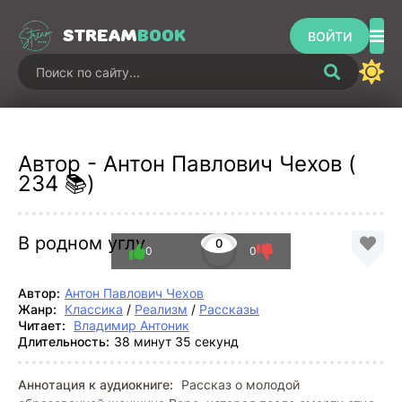
STREAM
BOOK
ВОЙТИ
Автор - Антон Павлович Чехов (
234 📚)
В родном углу
0
0
0
Автор:
Антон Павлович Чехов
Жанр:
Классика
/
Реализм
/
Рассказы
Читает:
Владимир Антоник
Длительность:
38 минут 35 секунд
Аннотация к аудиокниге:
Рассказ о молодой