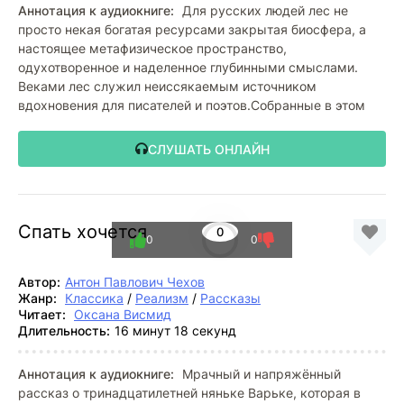
Аннотация к аудиокниге:
Для русских людей лес не
просто некая богатая ресурсами закрытая биосфера, а
настоящее метафизическое пространство,
одухотворенное и наделенное глубинными смыслами.
Веками лес служил неиссякаемым источником
вдохновения для писателей и поэтов.Собранные в этом
СЛУШАТЬ ОНЛАЙН
Спать хочется
0
0
0
Автор:
Антон Павлович Чехов
Жанр:
Классика
/
Реализм
/
Рассказы
Читает:
Оксана Висмид
Длительность:
16 минут 18 секунд
Аннотация к аудиокниге:
Мрачный и напряжённый
рассказ о тринадцатилетней няньке Варьке, которая в