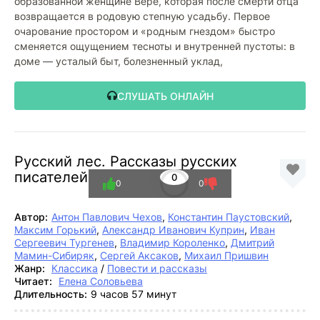
образованной женщине Вере, которая после смерти отца
возвращается в родовую степную усадьбу. Первое
очарование простором и «родным гнездом» быстро
сменяется ощущением тесноты и внутренней пустоты: в
доме — усталый быт, болезненный уклад,
СЛУШАТЬ ОНЛАЙН
Русский лес. Рассказы русских
писателей
0
0
0
Автор:
Антон Павлович Чехов
,
Константин Паустовский
,
Максим Горький
,
Александр Иванович Куприн
,
Иван
Сергеевич Тургенев
,
Владимир Короленко
,
Дмитрий
Мамин-Сибиряк
,
Сергей Аксаков
,
Михаил Пришвин
Жанр:
Классика
/
Повести и рассказы
Читает:
Елена Соловьева
Длительность:
9 часов 57 минут