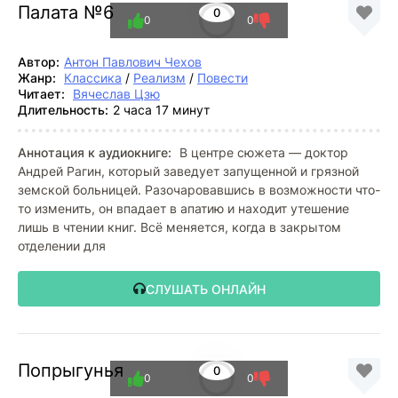
Палата №6
0
0
0
Автор:
Антон Павлович Чехов
Жанр:
Классика
/
Реализм
/
Повести
Читает:
Вячеслав Цзю
Длительность:
2 часа 17 минут
Аннотация к аудиокниге:
В центре сюжета — доктор
Андрей Рагин, который заведует запущенной и грязной
земской больницей. Разочаровавшись в возможности что-
то изменить, он впадает в апатию и находит утешение
лишь в чтении книг. Всё меняется, когда в закрытом
отделении для
СЛУШАТЬ ОНЛАЙН
Попрыгунья
0
0
0