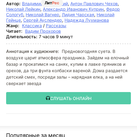
Лит
Рес
Автор:
Владимир Одоевский
,
Антон Павлович Чехов
,
Николай Лейкин
,
Александр Иванович Куприн
,
Федор
Сологуб
,
Николай Вагнер
,
Лидия Чарская
,
Николай
Гейнце
,
Сергей Ауслендер
,
Надежда Лухманова
Жанр:
Классика
/
Рассказы
Читает:
Вадим Прохоров
Длительность:
7 часов 9 минут
Аннотация к аудиокниге:
Предновогодняя суета. В
воздухе царит атмосфера праздника. Зайдем на елочный
базар и прокатимся на санях, купим в лавке пряников и
орехов, да три фунта колбаски вареной. Дома раздается
детский смех, посреди залы – нарядная елка, а на ней
сверкает звезда
СЛУШАТЬ ОНЛАЙН
Популярные за месяц