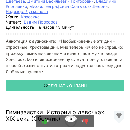
Цветаева
,
Дмитрий Васильевич Григорович
,
Владимир
Короленко
,
Михаил Евграфович Салтыков-Щедрин
,
Надежда Лухманова
Жанр:
Классика
Читает:
Вадим Прохоров
Длительность:
18 часов 45 минут
Аннотация к аудиокниге:
«Необыкновенные эти дни –
страстные. Христовы дни. Мне теперь ничего не страшно:
прохожу темными сенями – и ничего, потому что везде
Христос». Мальчик искренне чувствует присутствие Бога
в своей жизни, отпустил страхи и радуется светлому дню.
Любимые русские
СЛУШАТЬ ОНЛАЙН
Гимназистки. Истории о девочках
XIX века (Сборник)
0
0
0