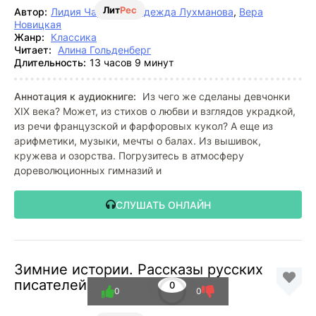
Лит
Рес
Автор:
Лидия Чарская
,
Надежда Лухманова
,
Вера
Новицкая
Жанр:
Классика
Читает:
Алина Гольденберг
Длительность:
13 часов 9 минут
Аннотация к аудиокниге:
Из чего же сделаны девчонки
XIX века? Может, из стихов о любви и взглядов украдкой,
из речи французской и фарфоровых кукол? А еще из
арифметики, музыки, мечты о балах. Из вышивок,
кружева и озорства. Погрузитесь в атмосферу
дореволюционных гимназий и
СЛУШАТЬ ОНЛАЙН
Зимние истории. Рассказы русских
писателей
0
0
0