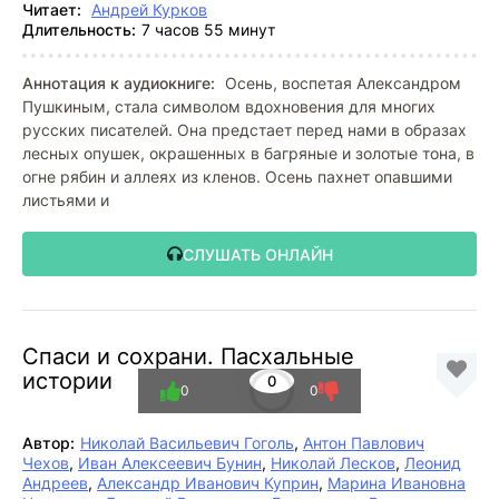
Читает:
Андрей Курков
Длительность:
7 часов 55 минут
Аннотация к аудиокниге:
Осень, воспетая Александром
Пушкиным, стала символом вдохновения для многих
русских писателей. Она предстает перед нами в образах
лесных опушек, окрашенных в багряные и золотые тона, в
огне рябин и аллеях из кленов. Осень пахнет опавшими
листьями и
СЛУШАТЬ ОНЛАЙН
Спаси и сохрани. Пасхальные
истории
0
0
0
Автор:
Николай Васильевич Гоголь
,
Антон Павлович
Чехов
,
Иван Алексеевич Бунин
,
Николай Лесков
,
Леонид
Андреев
,
Александр Иванович Куприн
,
Марина Ивановна