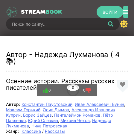
STREAM
BOOK
ВОЙТИ
Автор - Надежда Лухманова ( 4
📚)
Осенние истории. Рассказы русских
писателей
0
0
0
Автор:
Константин Паустовский
,
Иван Алексеевич Бунин
,
Максим Горький
,
Осип Дымов
,
Александр Иванович
Куприн
,
Борис Зайцев
,
Пантелеймон Романов
,
Пётр
Павленко
,
Юрий Слезкин
,
Михаил Чехов
,
Надежда
Лухманова
,
Нина Петровская
Жанр:
Классика
/
Рассказы