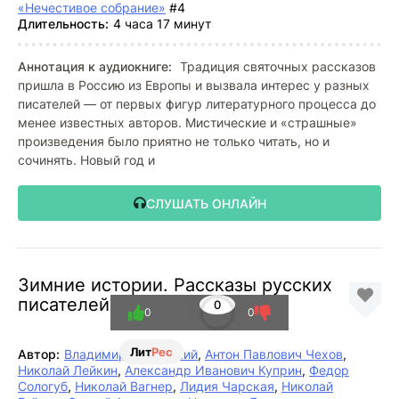
«Нечестивое собрание»
#4
Длительность:
4 часа 17 минут
Аннотация к аудиокниге:
Традиция святочных рассказов
пришла в Россию из Европы и вызвала интерес у разных
писателей — от первых фигур литературного процесса до
менее известных авторов. Мистические и «страшные»
произведения было приятно не только читать, но и
сочинять. Новый год и
СЛУШАТЬ ОНЛАЙН
Зимние истории. Рассказы русских
писателей
0
0
0
Лит
Рес
Автор:
Владимир Одоевский
,
Антон Павлович Чехов
,
Николай Лейкин
,
Александр Иванович Куприн
,
Федор
Сологуб
,
Николай Вагнер
,
Лидия Чарская
,
Николай