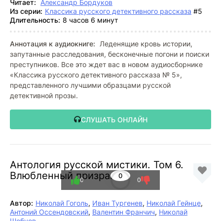
Читает:
Александр Бордуков
Из серии:
Классика русского детективного рассказа
#5
Длительность:
8 часов 6 минут
Аннотация к аудиокниге:
Леденящие кровь истории,
запутанные расследования, бесконечные погони и поиски
преступников. Все это ждет вас в новом аудиосборнике
«Классика русского детективного рассказа № 5»,
представленного лучшими образцами русской
детективной прозы.
СЛУШАТЬ ОНЛАЙН
Антология русской мистики. Том 6.
Влюбленный призрак
0
0
0
Автор:
Николай Гоголь
,
Иван Тургенев
,
Николай Гейнце
,
Антоний Оссендовский
,
Валентин Франчич
,
Николай
Шебуев