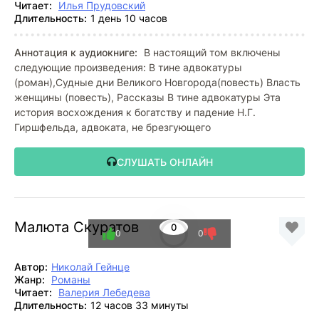
Читает:
Илья Прудовский
Длительность:
1 день 10 часов
Аннотация к аудиокниге:
В настоящий том включены
следующие произведения: В тине адвокатуры
(роман),Судные дни Великого Новгорода(повесть) Власть
женщины (повесть), Рассказы В тине адвокатуры Эта
история восхождения к богатству и падение Н.Г.
Гиршфельда, адвоката, не брезгующего
СЛУШАТЬ ОНЛАЙН
Малюта Скуратов
0
0
0
Автор:
Николай Гейнце
Жанр:
Романы
Читает:
Валерия Лебедева
Длительность:
12 часов 33 минуты