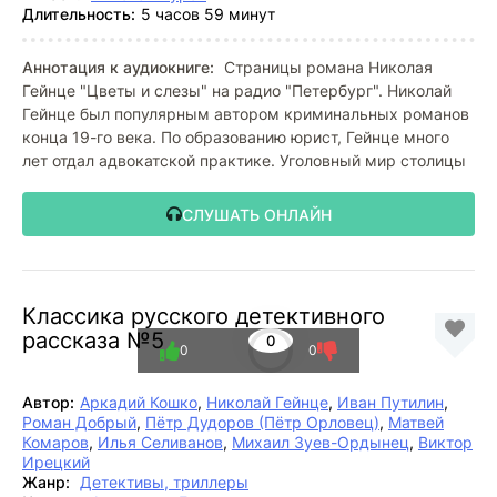
Длительность:
5 часов 59 минут
Аннотация к аудиокниге:
Страницы романа Николая
Гейнце "Цветы и слезы" на радио "Петербург". Николай
Гейнце был популярным автором криминальных романов
конца 19-го века. По образованию юрист, Гейнце много
лет отдал адвокатской практике. Уголовный мир столицы
СЛУШАТЬ ОНЛАЙН
Классика русского детективного
рассказа №5
0
0
0
Автор:
Аркадий Кошко
,
Николай Гейнце
,
Иван Путилин
,
Роман Добрый
,
Пётр Дудоров (Пётр Орловец)
,
Матвей
Комаров
,
Илья Селиванов
,
Михаил Зуев-Ордынец
,
Виктор
Ирецкий
Жанр:
Детективы, триллеры