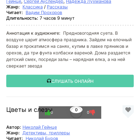
Гейнце
,
Сергей Ауслендер
,
Надежда Лухманова
Жанр:
Классика
/
Рассказы
Читает:
Вадим Прохоров
Длительность:
7 часов 9 минут
Аннотация к аудиокниге:
Предновогодняя суета. В
воздухе царит атмосфера праздника. Зайдем на елочный
базар и прокатимся на санях, купим в лавке пряников и
орехов, да три фунта колбаски вареной. Дома раздается
детский смех, посреди залы – нарядная елка, а на ней
сверкает звезда
СЛУШАТЬ ОНЛАЙН
Цветы и слезы
0
0
0
Автор:
Николай Гейнце
Жанр:
Детективы, триллеры
Читает:
Николай Буров