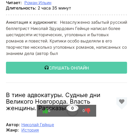
Читает:
Роман Ильин
Длительность:
2 часа 35 минут
Аннотация к аудиокниге:
Незаслуженно забытый русский
беллетрист Николай Эдуардович Гейнце написал более
шестидесяти исторических, уголовных и бытовых
романов и повестей. Критики особо выделяли в его
творчестве несколько уголовных романов, написанных со
знанием дела (автор был
СЛУШАТЬ ОНЛАЙН
В тине адвокатуры. Судные дни
Великого Новгорода. Власть
женщины. Рассказы
0
0
0
Автор:
Николай Гейнце
Жанр:
История