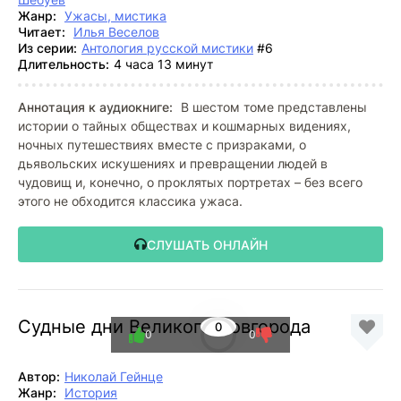
Жанр:
Ужасы, мистика
Читает:
Илья Веселов
Из серии:
Антология русской мистики
#6
Длительность:
4 часа 13 минут
Аннотация к аудиокниге:
В шестом томе представлены
истории о тайных обществах и кошмарных видениях,
ночных путешествиях вместе с призраками, о
дьявольских искушениях и превращении людей в
чудовищ и, конечно, о проклятых портретах – без всего
этого не обходится классика ужаса.
СЛУШАТЬ ОНЛАЙН
Судные дни Великого Новгорода
0
0
0
Автор:
Николай Гейнце
Жанр:
История