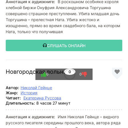
Аннотация к аудиокниге:
В роскошном особняке короля
хлебной биржи Онуфрия Александровича Торгушина
совершено страшное преступление. Убита младшая дочь
Торгушина – прелестная Ната. Убита жестоко и
изощренно, прямо во время свадебного бала, на котором
Ната, только что получившая
СЛУШАТЬ ОНЛАЙН
Новгородская вольница
0
0
0
Автор:
Николай Гейнце
Жанр:
История
Читает:
Екатерина Руссова
Длительность:
8 часов 27 минут
Аннотация к аудиокниге:
Имя Николая Гейнце – видного
русского писателя середины прошлого века, автора ряда