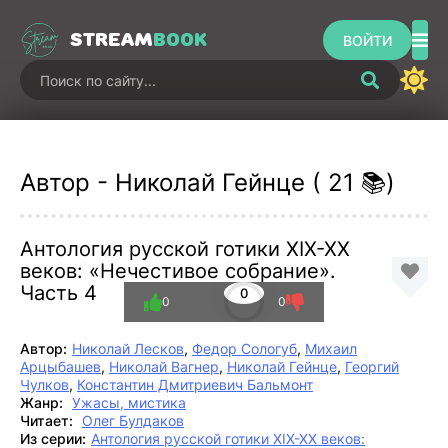
STREAM
BOOK
ВОЙТИ
Автор - Николай Гейнце ( 21 📚)
Антология русской готики XIX-XX
веков: «Нечестивое собрание».
Часть 4
0
0
0
Автор:
Николай Лесков
,
Федор Сологуб
,
Михаил
Арцыбашев
,
Николай Вагнер
,
Николай Гейнце
,
Георгий
Чулков
,
Константин Дмитриевич Бальмонт
Жанр:
Ужасы, мистика
Читает:
Олег Булдаков
Из серии:
Антология русской готики XIX-XX веков: