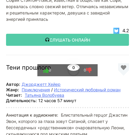
София Стэнтон-Лэйси, известная в обществе как Софи,
ворвалась словно свежий ветер. Отличаясь независимым
и решительным характером, девушка с завидной
энергией принялась
4.2
СЛУШАТЬ ОНЛАЙН
Тени прошлого
0
0
0
Автор:
Джорджетт Хейер
Жанр:
Приключения
/
Исторический любовный роман
Читает:
Татьяна Волобуева
Длительность:
12 часов 57 минут
Аннотация к аудиокниге:
Блистательный герцог Джастин
Эвон, которого за глаза зовут Сатаной, спасает у
бессердечных «родственников» очаровательную Леони,
скрывающуюся под мужским платьем.