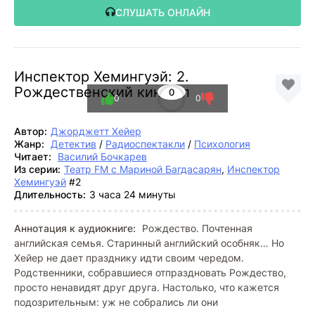
СЛУШАТЬ ОНЛАЙН
Инспектор Хемингуэй: 2.
Рождественский кинжал
0
0
0
Автор:
Джорджетт Хейер
Жанр:
Детектив
/
Радиоспектакли
/
Психология
Читает:
Василий Бочкарев
Из серии:
Театр FM с Мариной Багдасарян
,
Инспектор
Хемингуэй
#2
Длительность:
3 часа 24 минуты
Аннотация к аудиокниге:
Рождество. Почтенная
английская семья. Старинный английский особняк… Но
Хейер не дает празднику идти своим чередом.
Родственники, собравшиеся отпраздновать Рождество,
просто ненавидят друг друга. Настолько, что кажется
подозрительным: уж не собрались ли они