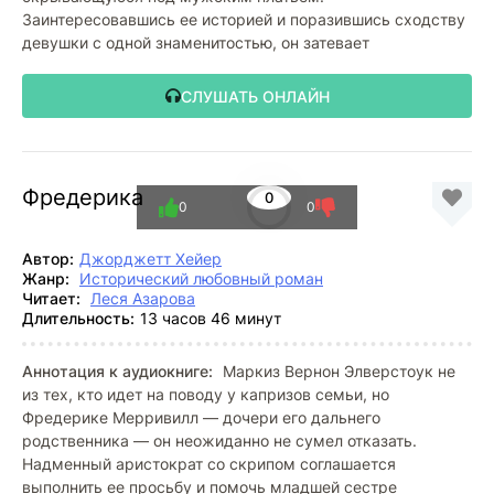
Заинтересовавшись ее историей и поразившись сходству
девушки с одной знаменитостью, он затевает
СЛУШАТЬ ОНЛАЙН
Фредерика
0
0
0
Автор:
Джорджетт Хейер
Жанр:
Исторический любовный роман
Читает:
Леся Азарова
Длительность:
13 часов 46 минут
Аннотация к аудиокниге:
Маркиз Вернон Элверстоук не
из тех, кто идет на поводу у капризов семьи, но
Фредерике Мерривилл — дочери его дальнего
родственника — он неожиданно не сумел отказать.
Надменный аристократ со скрипом соглашается
выполнить ее просьбу и помочь младшей сестре