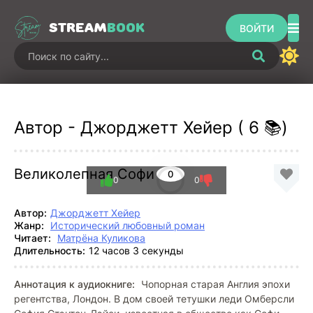
STREAM
BOOK
ВОЙТИ
Автор - Джорджетт Хейер ( 6 📚)
Великолепная Софи
0
0
0
Автор:
Джорджетт Хейер
Жанр:
Исторический любовный роман
Читает:
Матрёна Куликова
Длительность:
12 часов 3 секунды
Аннотация к аудиокниге:
Чопорная старая Англия эпохи
регентства, Лондон. В дом своей тетушки леди Омберсли