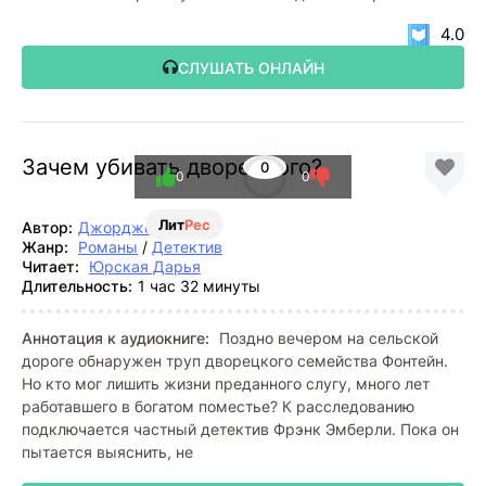
4.0
СЛУШАТЬ ОНЛАЙН
Зачем убивать дворецкого?
0
0
0
Лит
Рес
Автор:
Джорджетт Хейер
Жанр:
Романы
/
Детектив
Читает:
Юрская Дарья
Длительность:
1 час 32 минуты
Аннотация к аудиокниге:
Поздно вечером на сельской
дороге обнаружен труп дворецкого семейства Фонтейн.
Но кто мог лишить жизни преданного слугу, много лет
работавшего в богатом поместье? К расследованию
подключается частный детектив Фрэнк Эмберли. Пока он
пытается выяснить, не