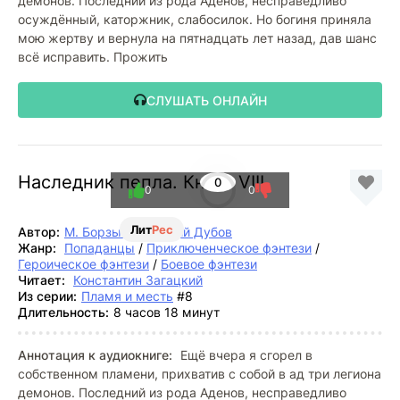
демонов. Последний из рода Аденов, несправедливо
осуждённый, каторжник, слабосилок. Но богиня приняла
мою жертву и вернула на пятнадцать лет назад, дав шанс
всё исправить. Прожить
СЛУШАТЬ ОНЛАЙН
Наследник пепла. Книга VIII
0
0
0
Лит
Рес
Автор:
М. Борзых
,
Дмитрий Дубов
Жанр:
Попаданцы
/
Приключенческое фэнтези
/
Героическое фэнтези
/
Боевое фэнтези
Читает:
Константин Загацкий
Из серии:
Пламя и месть
#8
Длительность:
8 часов 18 минут
Аннотация к аудиокниге:
Ещё вчера я сгорел в
собственном пламени, прихватив с собой в ад три легиона
демонов. Последний из рода Аденов, несправедливо