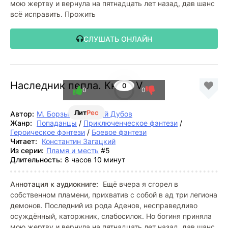
мою жертву и вернула на пятнадцать лет назад, дав шанс
всё исправить. Прожить
СЛУШАТЬ ОНЛАЙН
Наследник пепла. Книга V
0
0
0
Лит
Рес
Автор:
М. Борзых
,
Дмитрий Дубов
Жанр:
Попаданцы
/
Приключенческое фэнтези
/
Героическое фэнтези
/
Боевое фэнтези
Читает:
Константин Загацкий
Из серии:
Пламя и месть
#5
Длительность:
8 часов 10 минут
Аннотация к аудиокниге:
Ещё вчера я сгорел в
собственном пламени, прихватив с собой в ад три легиона
демонов. Последний из рода Аденов, несправедливо
осуждённый, каторжник, слабосилок. Но богиня приняла
мою жертву и вернула на пятнадцать лет назад, дав шанс