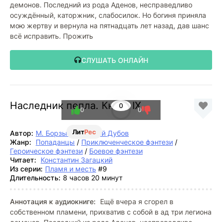
демонов. Последний из рода Аденов, несправедливо
осуждённый, каторжник, слабосилок. Но богиня приняла
мою жертву и вернула на пятнадцать лет назад, дав шанс
всё исправить. Прожить
СЛУШАТЬ ОНЛАЙН
Наследник пепла. Книга IX
0
0
0
Лит
Рес
Автор:
М. Борзых
,
Дмитрий Дубов
Жанр:
Попаданцы
/
Приключенческое фэнтези
/
Героическое фэнтези
/
Боевое фэнтези
Читает:
Константин Загацкий
Из серии:
Пламя и месть
#9
Длительность:
8 часов 20 минут
Аннотация к аудиокниге:
Ещё вчера я сгорел в
собственном пламени, прихватив с собой в ад три легиона