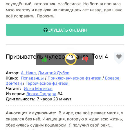
осуждённый, каторжник, слабосилок. Но богиня приняла
мою жертву и вернула на пятнадцать лет назад, дав шанс
всё исправить. Прожить
СЛУШАТЬ ОНЛАЙН
Призыватель нулевого ранга. Том 4
10
1
0
Автор:
А. Никл
,
Дмитрий Дубов
Жанр:
Попаданцы
/
Приключенческое фэнтези
/
Боевое
фэнтези
/
Героическое фэнтези
Читает:
Илья Маликов
Из серии:
Эпоха Гардара
#4
Длительность:
7 часов 28 минут
Аннотация к аудиокниге:
В мире, где всё решает магия, я
оказался без неё. Инициация, которую я ждал всю жизнь,
обернулась сущим кошмаром. Я получил свой ранг…