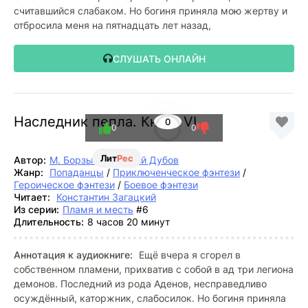
считавшийся слабаком. Но богиня приняла мою жертву и
отбросила меня на пятнадцать лет назад,
СЛУШАТЬ ОНЛАЙН
Наследник пепла. Книга VI
0
0
0
Лит
Рес
Автор:
М. Борзых
,
Дмитрий Дубов
Жанр:
Попаданцы
/
Приключенческое фэнтези
/
Героическое фэнтези
/
Боевое фэнтези
Читает:
Константин Загацкий
Из серии:
Пламя и месть
#6
Длительность:
8 часов 20 минут
Аннотация к аудиокниге:
Ещё вчера я сгорел в
собственном пламени, прихватив с собой в ад три легиона
демонов. Последний из рода Аденов, несправедливо
осуждённый, каторжник, слабосилок. Но богиня приняла