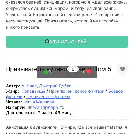
оказался без неё. Инициация, которую я ждал всю жизнь,
обернулась сущим кошмаром. Я получил свой ранг…
Уникальный. Единственный в своем роде. И по иронии –
несуществующий! Призыватель, который не способен
никого призвать.
СЛУШАТЬ ОНЛАЙН
Призыватель нулевого ранга. Том 5
0
0
0
Автор:
А. Никл
,
Дмитрий Дубов
Жанр:
Попаданцы
/
Приключенческое фэнтези
/
Боевое
фэнтези
/
Героическое фэнтези
Читает:
Илья Маликов
Из серии:
Эпоха Гардара
#5
Длительность:
7 часов 45 минут
Аннотация к аудиокниге:
В мире, где всё решает магия, я
оказался без неё. Инициация, которую я ждал всю жизнь,