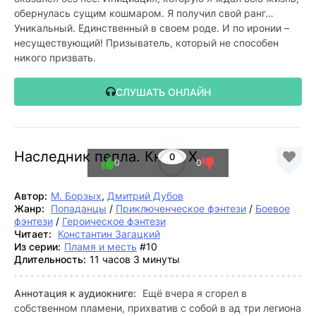
обернулась сущим кошмаром. Я получил свой ранг…
Уникальный. Единственный в своем роде. И по иронии –
несуществующий! Призыватель, который не способен
никого призвать.
СЛУШАТЬ ОНЛАЙН
Наследник пепла. Книга X
0
0
0
Автор:
М. Борзых
,
Дмитрий Дубов
Жанр:
Попаданцы
/
Приключенческое фэнтези
/
Боевое
фэнтези
/
Героическое фэнтези
Читает:
Константин Загацкий
Из серии:
Пламя и месть
#10
Длительность:
11 часов 3 минуты
Аннотация к аудиокниге:
Ещё вчера я сгорел в
собственном пламени, прихватив с собой в ад три легиона