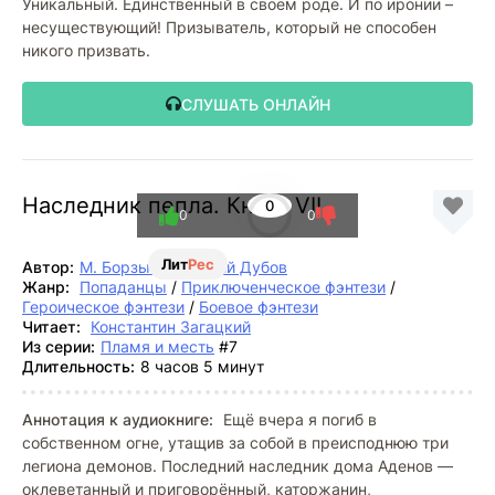
Уникальный. Единственный в своем роде. И по иронии –
несуществующий! Призыватель, который не способен
никого призвать.
СЛУШАТЬ ОНЛАЙН
Наследник пепла. Книга VII
0
0
0
Лит
Рес
Автор:
М. Борзых
,
Дмитрий Дубов
Жанр:
Попаданцы
/
Приключенческое фэнтези
/
Героическое фэнтези
/
Боевое фэнтези
Читает:
Константин Загацкий
Из серии:
Пламя и месть
#7
Длительность:
8 часов 5 минут
Аннотация к аудиокниге:
Ещё вчера я погиб в
собственном огне, утащив за собой в преисподнюю три
легиона демонов. Последний наследник дома Аденов —
оклеветанный и приговорённый, каторжанин,