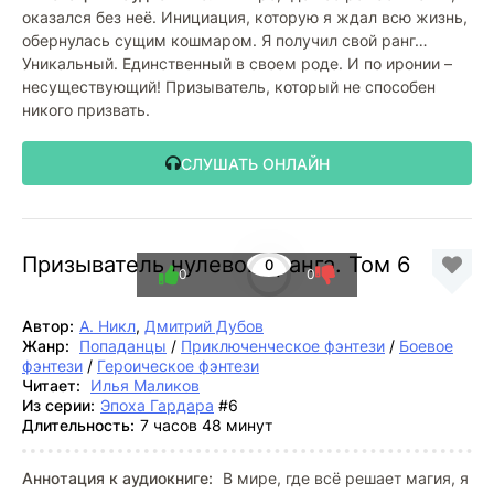
оказался без неё. Инициация, которую я ждал всю жизнь,
обернулась сущим кошмаром. Я получил свой ранг…
Уникальный. Единственный в своем роде. И по иронии –
несуществующий! Призыватель, который не способен
никого призвать.
СЛУШАТЬ ОНЛАЙН
Призыватель нулевого ранга. Том 6
0
0
0
Автор:
А. Никл
,
Дмитрий Дубов
Жанр:
Попаданцы
/
Приключенческое фэнтези
/
Боевое
фэнтези
/
Героическое фэнтези
Читает:
Илья Маликов
Из серии:
Эпоха Гардара
#6
Длительность:
7 часов 48 минут
Аннотация к аудиокниге:
В мире, где всё решает магия, я