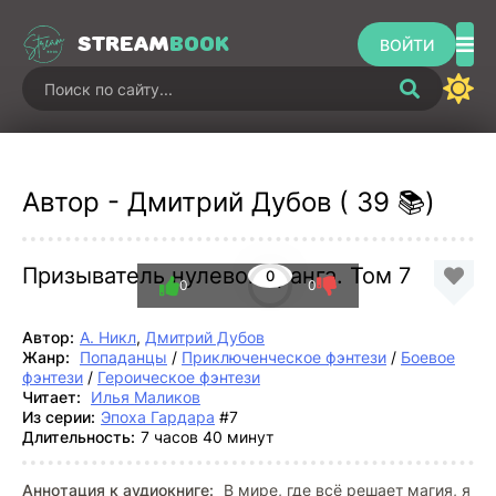
STREAM
BOOK
ВОЙТИ
Автор - Дмитрий Дубов ( 39 📚)
Призыватель нулевого ранга. Том 7
0
0
0
Автор:
А. Никл
,
Дмитрий Дубов
Жанр:
Попаданцы
/
Приключенческое фэнтези
/
Боевое
фэнтези
/
Героическое фэнтези
Читает:
Илья Маликов
Из серии:
Эпоха Гардара
#7
Длительность:
7 часов 40 минут
Аннотация к аудиокниге:
В мире, где всё решает магия, я