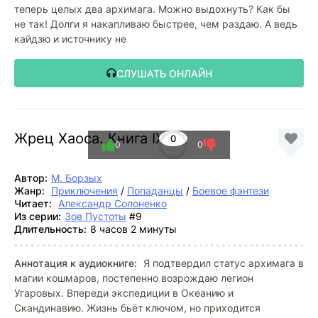
теперь целых два архимага. Можно выдохнуть? Как бы
не так! Долги я накапливаю быстрее, чем раздаю. А ведь
кайдзю и источнику не
СЛУШАТЬ ОНЛАЙН
Жрец Хаоса. Книга IХ
0
0
0
Автор:
М. Борзых
Жанр:
Приключения
/
Попаданцы
/
Боевое фэнтези
Читает:
Александр Солоненко
Из серии:
Зов Пустоты
#9
Длительность:
8 часов 2 минуты
Аннотация к аудиокниге:
Я подтвердил статус архимага в
магии кошмаров, постепенно возрождаю легион
Угаровых. Впереди экспедиции в Океанию и
Скандинавию. Жизнь бьёт ключом, но приходится