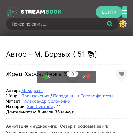
STREAM
BOOK
ВОЙТИ
Автор - М. Борзых ( 51 📚)
Жрец Хаоса. Книга ХI
0
0
0
Автор:
М. Борзых
Жанр:
Приключения
/
Попаданцы
/
Боевое фэнтези
Читает:
Александр Солоненко
Из серии:
Зов Пустоты
#11
Длительность:
8 часов 35 минут
Аннотация к аудиокниге:
Север и родовые земли
Утгардов преподнесли мне массу сюрпризов: новые