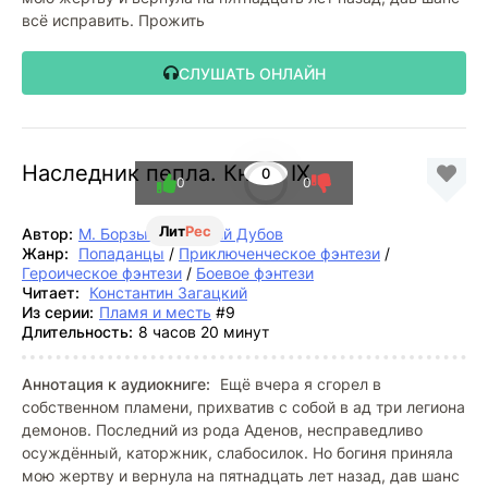
всё исправить. Прожить
СЛУШАТЬ ОНЛАЙН
Наследник пепла. Книга IX
0
0
0
Лит
Рес
Автор:
М. Борзых
,
Дмитрий Дубов
Жанр:
Попаданцы
/
Приключенческое фэнтези
/
Героическое фэнтези
/
Боевое фэнтези
Читает:
Константин Загацкий
Из серии:
Пламя и месть
#9
Длительность:
8 часов 20 минут
Аннотация к аудиокниге:
Ещё вчера я сгорел в
собственном пламени, прихватив с собой в ад три легиона
демонов. Последний из рода Аденов, несправедливо
осуждённый, каторжник, слабосилок. Но богиня приняла
мою жертву и вернула на пятнадцать лет назад, дав шанс