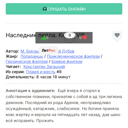
СЛУШАТЬ ОНЛАЙН
Наследник пепла. Книга VIII
0
0
0
Лит
Рес
Автор:
М. Борзых
,
Дмитрий Дубов
Жанр:
Попаданцы
/
Приключенческое фэнтези
/
Героическое фэнтези
/
Боевое фэнтези
Читает:
Константин Загацкий
Из серии:
Пламя и месть
#8
Длительность:
8 часов 18 минут
Аннотация к аудиокниге:
Ещё вчера я сгорел в
собственном пламени, прихватив с собой в ад три легиона
демонов. Последний из рода Аденов, несправедливо
осуждённый, каторжник, слабосилок. Но богиня приняла
мою жертву и вернула на пятнадцать лет назад, дав шанс
всё исправить. Прожить