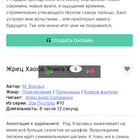
союзники, новые враги, и ощущение времени,
стремительно утекающего песком сквозь пальцы. Хаос
устроил мне испытание... или приоткрыл завесу
будущего. Так или иначе итог мне не понравился,
СЛУШАТЬ ОНЛАЙН
Жрец Хаоса. Книга Х
0
0
0
Автор:
М. Борзых
Жанр:
Приключения
/
Попаданцы
/
Боевое фэнтези
Читает:
Александр Солоненко
Из серии:
Зов Пустоты
#10
Длительность:
8 часов 12 секунд
Аннотация к аудиокниге:
Род Угаровых вываливает на
меня всё больше скелетов из шкафов. Возрождение
легиона идёт семимильными шагами. К тому же в семье