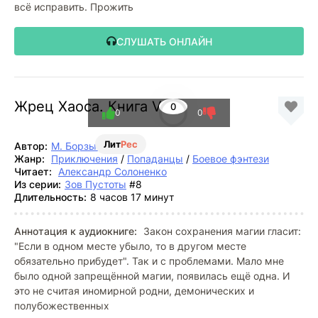
всё исправить. Прожить
СЛУШАТЬ ОНЛАЙН
Жрец Хаоса. Книга VIII
0
0
0
Лит
Рес
Автор:
М. Борзых
Жанр:
Приключения
/
Попаданцы
/
Боевое фэнтези
Читает:
Александр Солоненко
Из серии:
Зов Пустоты
#8
Длительность:
8 часов 17 минут
Аннотация к аудиокниге:
Закон сохранения магии гласит:
"Если в одном месте убыло, то в другом месте
обязательно прибудет". Так и с проблемами. Мало мне
было одной запрещённой магии, появилась ещё одна. И
это не считая иномирной родни, демонических и
полубожественных