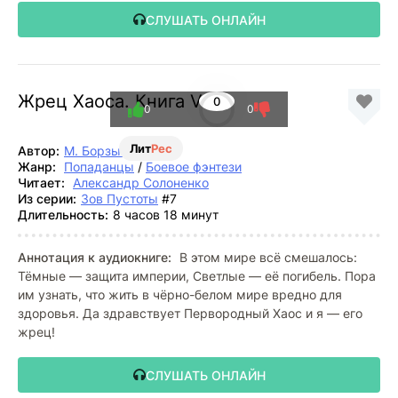
СЛУШАТЬ ОНЛАЙН
Жрец Хаоса. Книга VII
0
0
0
Лит
Рес
Автор:
М. Борзых
Жанр:
Попаданцы
/
Боевое фэнтези
Читает:
Александр Солоненко
Из серии:
Зов Пустоты
#7
Длительность:
8 часов 18 минут
Аннотация к аудиокниге:
В этом мире всё смешалось:
Тёмные — защита империи, Светлые — её погибель. Пора
им узнать, что жить в чёрно-белом мире вредно для
здоровья. Да здравствует Первородный Хаос и я — его
жрец!
СЛУШАТЬ ОНЛАЙН