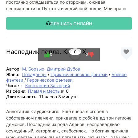
постоянно оглядываться по сторонам, ожидая
неприятности от Пустоты и индийской родни. Мои враги
СЛУШАТЬ ОНЛАЙН
Наследник пепла. Книга X
0
0
0
Автор:
М. Борзых
,
Дмитрий Дубов
Жанр:
Попаданцы
/
Приключенческое фэнтези
/
Боевое
фэнтези
/
Героическое фэнтези
Читает:
Константин Загацкий
Из серии:
Пламя и месть
#10
Длительность:
11 часов 3 минуты
Аннотация к аудиокниге:
Ещё вчера я сгорел в
собственном пламени, прихватив с собой в ад три легиона
демонов. Последний из рода Аденов, несправедливо
осуждённый, каторжник, слабосилок. Но богиня приняла
мою жертву и вернула на пятнадцать лет назад, дав шанс