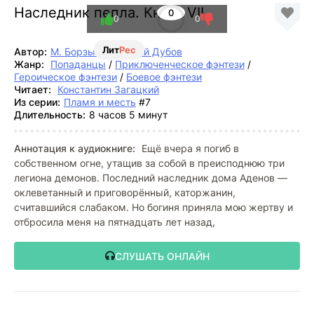
Наследник пепла. Книга VII
0
0
0
Лит
Рес
Автор:
М. Борзых
,
Дмитрий Дубов
Жанр:
Попаданцы
/
Приключенческое фэнтези
/
Героическое фэнтези
/
Боевое фэнтези
Читает:
Константин Загацкий
Из серии:
Пламя и месть
#7
Длительность:
8 часов 5 минут
Аннотация к аудиокниге:
Ещё вчера я погиб в
собственном огне, утащив за собой в преисподнюю три
легиона демонов. Последний наследник дома Аденов —
оклеветанный и приговорённый, каторжанин,
считавшийся слабаком. Но богиня приняла мою жертву и
отбросила меня на пятнадцать лет назад,
СЛУШАТЬ ОНЛАЙН