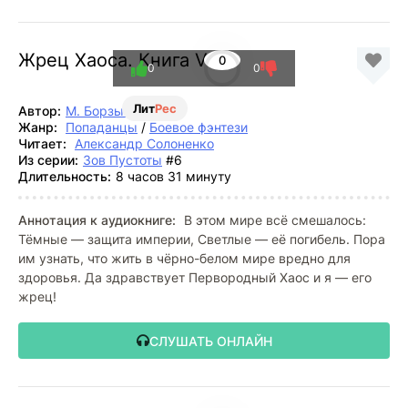
Жрец Хаоса. Книга VI
0
0
0
Лит
Рес
Автор:
М. Борзых
Жанр:
Попаданцы
/
Боевое фэнтези
Читает:
Александр Солоненко
Из серии:
Зов Пустоты
#6
Длительность:
8 часов 31 минуту
Аннотация к аудиокниге:
В этом мире всё смешалось:
Тёмные — защита империи, Светлые — её погибель. Пора
им узнать, что жить в чёрно-белом мире вредно для
здоровья. Да здравствует Первородный Хаос и я — его
жрец!
СЛУШАТЬ ОНЛАЙН