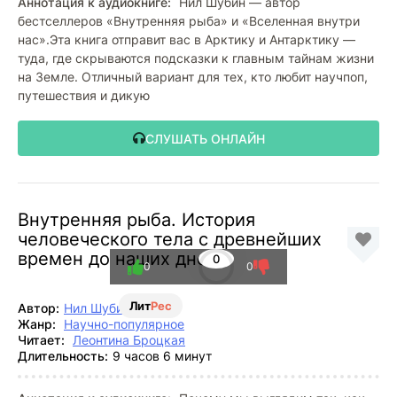
Аннотация к аудиокниге:
Нил Шубин — автор
бестселлеров «Внутренняя рыба» и «Вселенная внутри
нас».Эта книга отправит вас в Арктику и Антарктику —
туда, где скрываются подсказки к главным тайнам жизни
на Земле. Отличный вариант для тех, кто любит научпоп,
путешествия и дикую
СЛУШАТЬ ОНЛАЙН
Внутренняя рыба. История
человеческого тела с древнейших
времен до наших дней
0
0
0
Лит
Рес
Автор:
Нил Шубин
Жанр:
Научно-популярное
Читает:
Леонтина Броцкая
Длительность:
9 часов 6 минут