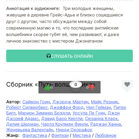
Аннотация к аудиокниге:
Три молодые женщины,
живущие в деревне Грейс-Адье и близко сошедшиеся
друг с другом, часто обсуждали между собой
современную магию и то, что последние английские
волшебники скорее губят её, чем развивают, и даже
личное знакомство с мистером Джонатаном
СЛУШАТЬ ОНЛАЙН
Сборник «Путь волшебника»
0
0
0
Автор:
Саймон Грин
,
Джордж Мартин
,
Майк Резник
,
Роберт Силверберг
,
Джеффри Форд
,
Нил Гейман
,
Питер
Бигл
,
Мэрион Зиммер Брэдли
,
Урсула Ле Гуин
,
Джон
Джозеф Адамс
,
Дэвид Барр Кертли
,
Сюзанна Кларк
,
Делия Шерман
,
Чарлз Коулмен Финли
,
Раджан Ханна
,
Женевьева Валентайн
,
Ннеди Окорафор
Жанр:
Фантастика
/
Фэнтези
/
Мистика
/
Любовное