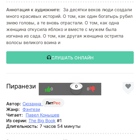
Аннотация к аудиокниге:
За десятки веков люди создали
много красивых историй. О том, как один богатырь рубил
змею головы, а те вновь отрастали. О том, как одна
женщина откусила яблоко и вместе с мужем была
изгнана из сада. О том, как другая женщина остригла
волосы великого воина и
СЛУШАТЬ ОНЛАЙН
Пиранези
0
0
0
Лит
Рес
Автор:
Сюзанна Кларк
Жанр:
Фэнтези
Читает:
Павел Конышев
Из серии:
The Big Book
#1
Длительность:
7 часов 54 минуты