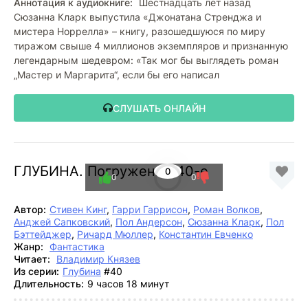
Аннотация к аудиокниге:
Шестнадцать лет назад
Сюзанна Кларк выпустила «Джонатана Стренджа и
мистера Норрелла» – книгу, разошедшуюся по миру
тиражом свыше 4 миллионов экземпляров и признанную
легендарным шедевром: «Так мог бы выглядеть роман
„Мастер и Маргарита“, если бы его написал
СЛУШАТЬ ОНЛАЙН
ГЛУБИНА. Погружение 40-е
0
0
0
Автор:
Стивен Кинг
,
Гарри Гаррисон
,
Роман Волков
,
Анджей Сапковский
,
Пол Андерсон
,
Сюзанна Кларк
,
Пол
Бэттейджер
,
Ричард Мюллер
,
Константин Евченко
Жанр:
Фантастика
Читает:
Владимир Князев
Из серии:
Глубина
#40
Длительность:
9 часов 18 минут