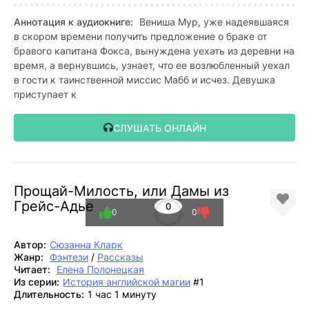
Аннотация к аудиокниге:
Вениша Мур, уже надеявшаяся
в скором времени получить предложение о браке от
бравого капитана Фокса, вынуждена уехать из деревни на
время, а вернувшись, узнает, что ее возлюбленный уехал
в гости к таинственной миссис Мабб и исчез. Девушка
приступает к
СЛУШАТЬ ОНЛАЙН
Прощай-Милость, или Дамы из
Грейс-Адье
0
0
0
Автор:
Сюзанна Кларк
Жанр:
Фэнтези
/
Рассказы
Читает:
Елена Полонецкая
Из серии:
История английской магии
#1
Длительность:
1 час 1 минуту