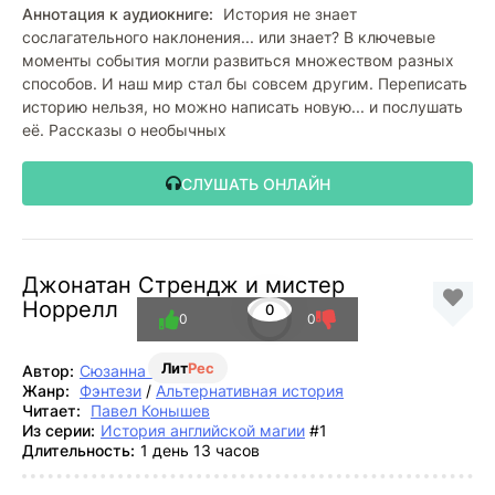
Аннотация к аудиокниге:
История не знает
сослагательного наклонения... или знает? В ключевые
моменты события могли развиться множеством разных
способов. И наш мир стал бы совсем другим. Переписать
историю нельзя, но можно написать новую... и послушать
её. Рассказы о необычных
СЛУШАТЬ ОНЛАЙН
Джонатан Стрендж и мистер
Норрелл
0
0
0
Лит
Рес
Автор:
Сюзанна Кларк
Жанр:
Фэнтези
/
Альтернативная история
Читает:
Павел Конышев
Из серии:
История английской магии
#1
Длительность:
1 день 13 часов