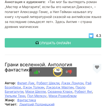
Аннотация к аудиокниге:
«Так мог бы выглядеть роман
„Мастер и Маргарита“, если бы его написал Диккенс», –
полагает Александр Генис, а Нил Гейман называл эту
книгу «лучшей литературной сказкой на английском языке
за последние семьдесят лет». Здесь Англия – страна
древних магических
4.3
СЛУШАТЬ ОНЛАЙН
Грани вселенной. Антология
фантастики
10
1
0
Автор:
Филип Дик
,
Роберт Шекли
,
Джек Лондон
,
Рэй
Брэдбери
,
Джон Толкин
,
Джордж Мартин
,
Паоло
Бачигалупи
,
Мэри Шелли
,
Сюзанна Кларк
,
Роберт Янг
,
Уильям Тенн
,
Пол Мелкоу
,
Мэри Розенблюм
Жанр:
Фантастика
Читает:
Дмитрий Полонецкий