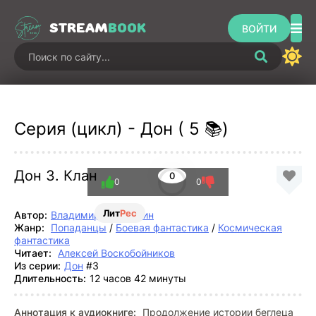
STREAM
BOOK
ВОЙТИ
Серия (цикл) - Дон ( 5 📚)
Дон 3. Клан
0
0
0
Лит
Рес
Автор:
Владимир Поселягин
Жанр:
Попаданцы
/
Боевая фантастика
/
Космическая
фантастика
Читает:
Алексей Воскобойников
Из серии:
Дон
#3
Длительность:
12 часов 42 минуты
Аннотация к аудиокниге:
Продолжение истории беглеца