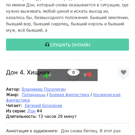
по имени Дон, который снова оказывается в ситуации, где
нужно выживать любой ценой и искать выход из,
казалось бы, безвыходного положения. Бывший землянин,
бывший вор, бывший сиделец, бывший король и бывший
муж, всё бывший, а
СЛУШАТЬ ОНЛАЙН
Дон 4. Хищник
0
0
0
Автор:
Владимир Поселягин
Жанр:
Попаданцы
/
Боевая фантастика
/
Космическая
фантастика
Читает:
Евгений Бочкарев
Из серии:
Дон
#4
Длительность:
13 часов 29 минут
Аннотация к аудиокниге:
Дон снова беглец. В этот раз