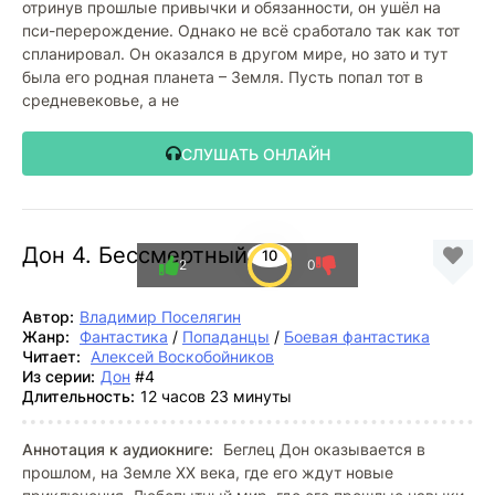
отринув прошлые привычки и обязанности, он ушёл на
пси-перерождение. Однако не всё сработало так как тот
спланировал. Он оказался в другом мире, но зато и тут
была его родная планета – Земля. Пусть попал тот в
средневековье, а не
СЛУШАТЬ ОНЛАЙН
Дон 4. Бессмертный
10
2
0
Автор:
Владимир Поселягин
Жанр:
Фантастика
/
Попаданцы
/
Боевая фантастика
Читает:
Алексей Воскобойников
Из серии:
Дон
#4
Длительность:
12 часов 23 минуты
Аннотация к аудиокниге:
Беглец Дон оказывается в
прошлом, на Земле XX века, где его ждут новые