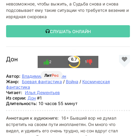
невозможное, чтобы выжить, а Судьба снова и снова
подсовывает ему такие ситуации что требуется везение и
изрядная сноровка
СЛУШАТЬ ОНЛАЙН
Дон
6.7
2
1
Лит
Рес
Автор:
Владимир Поселягин
Жанр:
Боевая фантастика
/
Война
/
Космическая
фантастика
Читает:
Илья Дементьев
Из серии:
Дон
#1
Длительность:
10 часов 55 минут
Аннотация к аудиокниге:
16+ Бывший вор не думал
встретить на своем пути инопланетян. Он много что
видел, и удивить его очень трудно, но сон вдруг стал