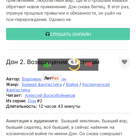
приключения. Любопытный мир, где его прошлые навыки
обретают новое применение. Дон снова беглец. В этот раз,
отринув прошлые привычки и обязанности, он ушёл на
пси-перерождение. Однако не
СЛУШАТЬ ОНЛАЙН
Дон 2. Возвращение к истокам
6.7
2
1
Лит
Рес
Автор:
Владимир Поселягин
Жанр:
Боевая фантастика
/
Война
/
Космическая
фантастика
Читает:
Алексей Воскобойников
Из серии:
Дон
#2
Длительность:
12 часов 43 минуты
Аннотация к аудиокниге:
Бывший землянин, бывший вор,
бывший сиделец, всё бывший, а сейчас наёмник на
космической войне по имени Дон. Он снова совершает