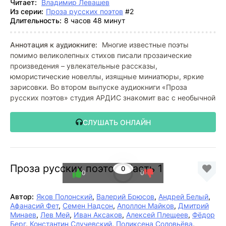
Читает:
Владимир Левашев
Из серии:
Проза русских поэтов
#2
Длительность:
8 часов 48 минут
Аннотация к аудиокниге:
Многие известные поэты
помимо великолепных стихов писали прозаические
произведения – увлекательные рассказы,
юмористические новеллы, изящные миниатюры, яркие
зарисовки. Во втором выпуске аудиокниги «Проза
русских поэтов» студия АРДИС знакомит вас с необычной
СЛУШАТЬ ОНЛАЙН
Проза русских поэтов. Часть 1
0
0
0
Автор:
Яков Полонский
,
Валерий Брюсов
,
Андрей Белый
,
Афанасий Фет
,
Семен Надсон
,
Аполлон Майков
,
Дмитрий
Минаев
,
Лев Мей
,
Иван Аксаков
,
Алексей Плещеев
,
Фёдор
Берг
,
Константин Случевский
,
Поликсена Соловьёва
,