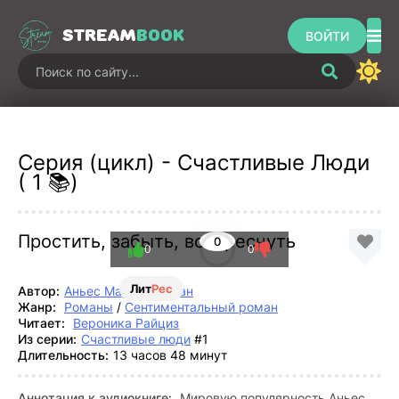
STREAM
BOOK
ВОЙТИ
Серия (цикл) - Счастливые Люди
( 1 📚)
Простить, забыть, воскреснуть
0
0
0
Лит
Рес
Автор:
Аньес Мартен-Люган
Жанр:
Романы
/
Сентиментальный роман
Читает:
Вероника Райциз
Из серии:
Счастливые люди
#1
Длительность:
13 часов 48 минут
Аннотация к аудиокниге:
Мировую популярность Аньес