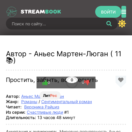
STREAM
BOOK
ВОЙТИ
Автор - Аньес Мартен-Люган ( 11
📚)
Простить, забыть, воскреснуть
0
0
0
Лит
Рес
Автор:
Аньес Мартен-Люган
Жанр:
Романы
/
Сентиментальный роман
Читает:
Вероника Райциз
Из серии:
Счастливые люди
#1
Длительность:
13 часов 48 минут
Аннотация к аудиокниге:
Мировую популярность Аньес