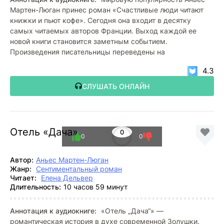
Мартен-Люган принес роман «Счастливые люди читают
книжки и пьют кофе». Сегодня она входит в десятку
самых читаемых авторов Франции. Выход каждой ее
новой книги становится заметным событием.
Произведения писательницы переведены на
4.3
СЛУШАТЬ ОНЛАЙН
Отель «Дача»
0
0
0
Автор:
Аньес Мартен-Люган
Жанр:
Сентиментальный роман
Читает:
Елена Дельвер
Длительность:
10 часов 59 минут
Аннотация к аудиокниге:
«Отель „Дача“» —
романтическая история в духе современной Золушки.