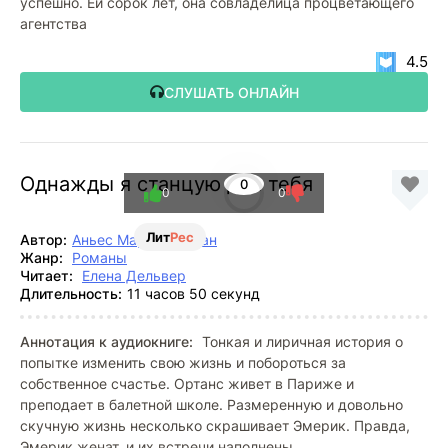
успешно. Ей сорок лет, она совладелица процветающего
агентства
4.5
СЛУШАТЬ ОНЛАЙН
Однажды я станцую для тебя
0
0
0
Лит
Рес
Автор:
Аньес Мартен-Люган
Жанр:
Романы
Читает:
Елена Дельвер
Длительность:
11 часов 50 секунд
Аннотация к аудиокниге:
Тонкая и лиричная история о
попытке изменить свою жизнь и побороться за
собственное счастье. Ортанс живет в Париже и
преподает в балетной школе. Размеренную и довольно
скучную жизнь несколько скрашивает Эмерик. Правда,
Эмерик женат, и их встречи наполнены