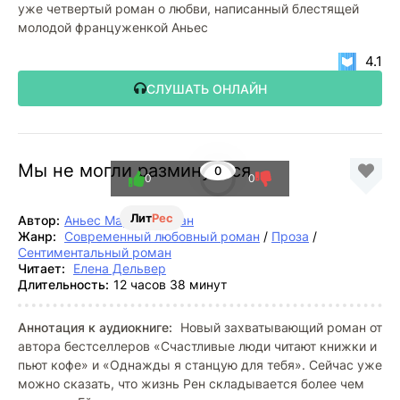
уже четвертый роман о любви, написанный блестящей
молодой француженкой Аньес
4.1
СЛУШАТЬ ОНЛАЙН
Мы не могли разминуться
0
0
0
Лит
Рес
Автор:
Аньес Мартен-Люган
Жанр:
Современный любовный роман
/
Проза
/
Сентиментальный роман
Читает:
Елена Дельвер
Длительность:
12 часов 38 минут
Аннотация к аудиокниге:
Новый захватывающий роман от
автора бестселлеров «Счастливые люди читают книжки и
пьют кофе» и «Однажды я станцую для тебя». Сейчас уже
можно сказать, что жизнь Рен складывается более чем