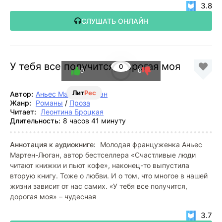
3.8
СЛУШАТЬ ОНЛАЙН
У тебя все получится, дорогая моя
0
0
0
Лит
Рес
Автор:
Аньес Мартен-Люган
Жанр:
Романы
/
Проза
Читает:
Леонтина Броцкая
Длительность:
8 часов 41 минуту
Аннотация к аудиокниге:
Молодая француженка Аньес
Мартен-Люган, автор бестселлера «Счастливые люди
читают книжки и пьют кофе», наконец-то выпустила
вторую книгу. Тоже о любви. И о том, что многое в нашей
жизни зависит от нас самих. «У тебя все получится,
дорогая моя» – чудесная
3.7