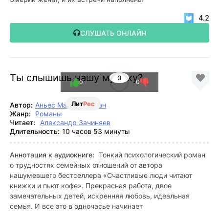
4.2
СЛУШАТЬ ОНЛАЙН
Ты слышишь нашу музыку?
0
0
0
Лит
Рес
Автор:
Аньес Мартен-Люган
Жанр:
Романы
Читает:
Александр Зачиняев
Длительность:
10 часов 53 минуты
Аннотация к аудиокниге:
Тонкий психологический роман
о трудностях семейных отношений от автора
нашумевшего бестселлера «Счастливые люди читают
книжки и пьют кофе». Прекрасная работа, двое
замечательных детей, искренняя любовь, идеальная
семья. И все это в одночасье начинает