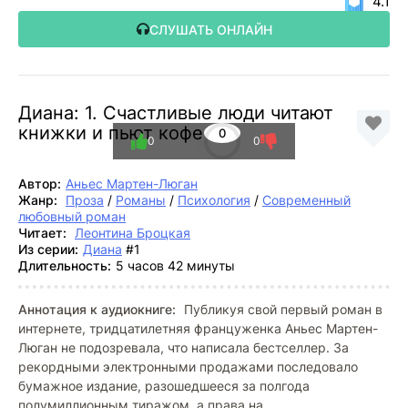
4.1
СЛУШАТЬ ОНЛАЙН
Диана: 1. Счастливые люди читают
книжки и пьют кофе
0
0
0
Автор:
Аньес Мартен-Люган
Жанр:
Проза
/
Романы
/
Психология
/
Современный
любовный роман
Читает:
Леонтина Броцкая
Из серии:
Диана
#1
Длительность:
5 часов 42 минуты
Аннотация к аудиокниге:
Публикуя свой первый роман в
интернете, тридцатилетняя француженка Аньес Мартен-
Люган не подозревала, что написала бестселлер. За
рекордными электронными продажами последовало
бумажное издание, разошедшееся за полгода
полумиллионным тиражом, а права на