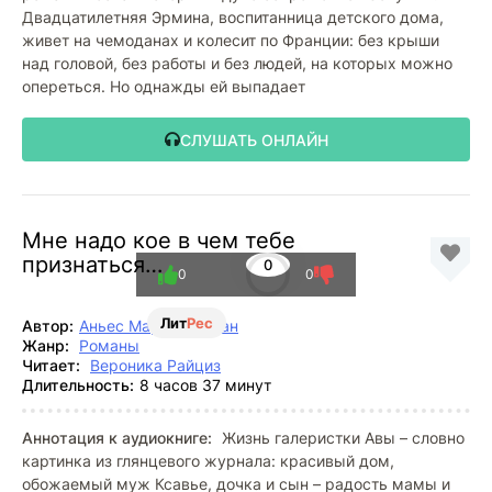
Двадцатилетняя Эрмина, воспитанница детского дома,
живет на чемоданах и колесит по Франции: без крыши
над головой, без работы и без людей, на которых можно
опереться. Но однажды ей выпадает
СЛУШАТЬ ОНЛАЙН
Мне надо кое в чем тебе
признаться…
0
0
0
Лит
Рес
Автор:
Аньес Мартен-Люган
Жанр:
Романы
Читает:
Вероника Райциз
Длительность:
8 часов 37 минут
Аннотация к аудиокниге:
Жизнь галеристки Авы – словно
картинка из глянцевого журнала: красивый дом,
обожаемый муж Ксавье, дочка и сын – радость мамы и