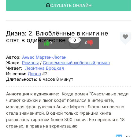
СЛУШАТЬ ОНЛАЙН
Диана: 2. Влюблённые в книги не
спят в одиночестве
0
0
0
Автор:
Аньес Мартен-Люган
Жанр:
Романы
/
Современный любовный роман
Читает:
Леонтина Броцкая
Из серии:
Диана
#2
Длительность:
8 часов 8 минут
Аннотация к аудиокниге:
Когда роман “Счастливые люди
читают книжки и пьют кофе” появился в интернете,
молодая француженка Аньес Мартен-Люган мгновенно
стала знаменитой. В одной только Франции книга
разошлась тиражом более 300 тысяч. Ее перевели в 18
странах, а права на экранизацию