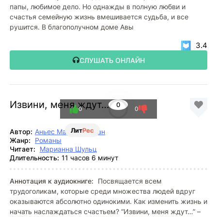
папы, любимое дело. Но однажды в полную любви и
счастья семейную жизнь вмешивается судьба, и все
рушится. В благополучном доме Авы
3.4
СЛУШАТЬ ОНЛАЙН
Извини, меня ждут…
0
0
0
Лит
Рес
Автор:
Аньес Мартен-Люган
Жанр:
Романы
Читает:
Марианна Шульц
Длительность:
11 часов 6 минут
Аннотация к аудиокниге:
Посвящается всем
трудоголикам, которые среди множества людей вдруг
оказываются абсолютно одинокими. Как изменить жизнь и
начать наслаждаться счастьем? “Извини, меня ждут…” –