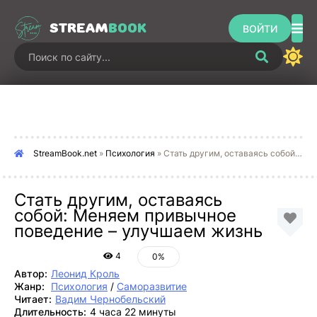
STREAM
BOOK
ВОЙТИ
StreamBook.net
»
Психология
» Стать другим, оставаясь собой: Меняем привычное поведение – улучшаем жизнь
Стать другим, оставаясь
собой: Меняем привычное
поведение – улучшаем жизнь
4
0%
Автор:
Леонид Кроль
Жанр:
Психология
/
Саморазвитие
Читает:
Вадим Чернобельский
Длительность:
4 часа 22 минуты