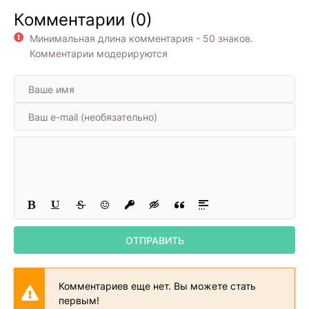
другие принципы
Успеха! Управляй
сильные эмоции.
Комментарии (0)
успешного
своими
Терапия
выступления
ресурсами,
принятия и
Минимальная длина комментария - 50 знаков.
временем и
ответственности
возможностями
Комментарии модерируются
ОТПРАВИТЬ
Комментариев еще нет. Вы можете стать
первым!