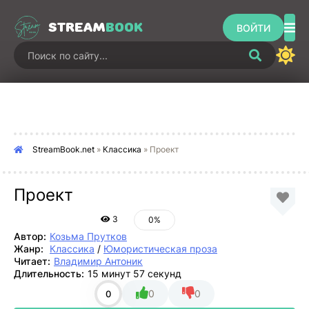
STREAM
BOOK
ВОЙТИ
StreamBook.net
»
Классика
» Проект
Проект
3
0%
Автор:
Козьма Прутков
Жанр:
Классика
/
Юмористическая проза
Читает:
Владимир Антоник
Длительность:
15 минут 57 секунд
0
0
0